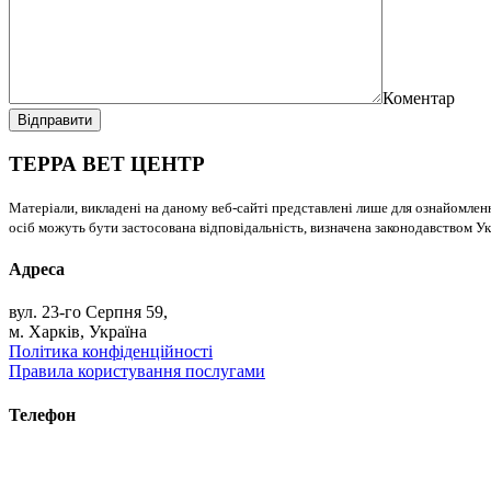
Коментар
Відправити
ТЕРРА ВЕТ ЦЕНТР
Матеріали, викладені на даному веб-сайті представлені лише для ознайомлен
осіб можуть бути застосована відповідальність, визначена законодавством Ук
Адреса
вул. 23-го Серпня 59,
м. Харків, Україна
Політика конфіденційності
Правила користування послугами
Телефон
+38 (093) 391-32-87
+38 (093) 043 10 17