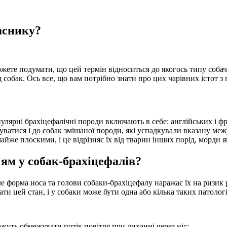
аснику?
жете подумати, що цей термін відноситься до якогось типу собач
собак. Ось все, що вам потрібно знати про цих чарівних істот 
лярні брахіцефалічні породи включають в себе: англійських і фр
вуватися і до собак змішаної породи, які успадкували вказану меж
йже плоскими, і це відрізняє їх від тварин інших порід, морди я
’ям у собак-брахіцефалів?
ле форма носа та голови собаки-брахіцефалу наражає їх на ризик
ти цей стан, і у собаки може бути одна або кілька таких патологі
 можуть обмежувати потік повітря при диханні через ніс;