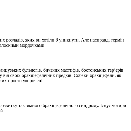
их розладів, яких ви хотіли б уникнути. Але насправді термін
з плоскими мордочками.
анцузьких бульдогів, бичачих мастифів, бостонських тер’єрів,
у від своїх брахіцефалічних предків. Собаки брахіцефали, як
ких просто укорочені.
 розвитку так званого брахіцефалічного синдрому. Існує чотири
й.