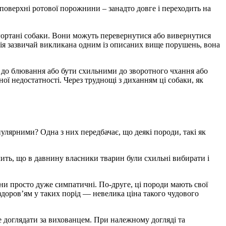
 поверхні ротової порожнини – занадто довге і переходить на
гортані собаки. Вони можуть перевернутися або вивернутися
огія зазвичай викликана одним із описаних вище порушень, вона
 до блювання або бути схильними до зворотного чхання або
ної недостатності. Через труднощі з диханням ці собаки, як
пулярними? Одна з них передбачає, що деякі породи, такі як
чить, що в давнину власники тварин були схильні вибирати і
ни просто дуже симпатичні. По-друге, ці породи мають свої
 здоров’ям у таких порід — невелика ціна такого чудового
е доглядати за вихованцем. При належному догляді та