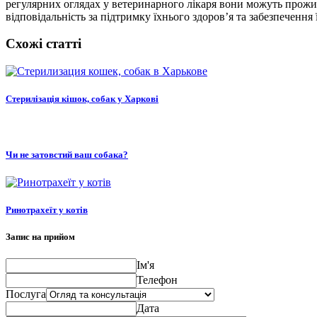
регулярних оглядах у ветеринарного лікаря вони можуть прожит
відповідальність за підтримку їхнього здоров’я та забезпечення
Схожі статті
Стерилізація кішок, собак у Харкові
Чи не затовстий ваш собака?
Ринотрахеїт у котів
Запис на прийом
Ім'я
Телефон
Послуга
Дата