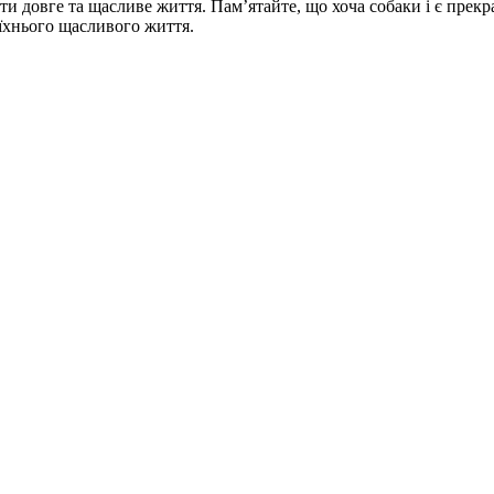
и довге та щасливе життя. Пам’ятайте, що хоча собаки і є прек
 їхнього щасливого життя.