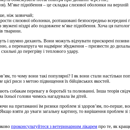
ня). М’яке піднібення – це складка слизової оболонки на верхній
ше, ніж зазвичай;
рости слизової оболонки, розташовані безпосередньо всередині 
 звужені ніздрі або подовжене м’яке піднібення. Хоча ця патол
ів тварини.
путь і шумно дихають. Вони можуть відчувати прискорені позиви
исню, а перенапруга чи надмірне збудження – призвести до дихаль
схильні до перегріву і теплового удару.
в’ям, то чому вони такі популярні? І як вони стали настільки по
ме цієї риси з метою підвищення їх бійцівських якостей.
ть собакам перевагу в боротьбі та полюванні. Інша теорія свід
 їхньої голови чимось нагадувала їм дітей.
ючи на притаманні їм ризики проблем зі здоров’ям, по-перше, во
 Якщо взяти до уваги загальну картину, то вирішення проблем зі
язково
проконсультуйтеся з ветеринарним лікарем
про те, як кращ