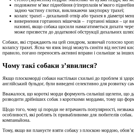
подовжене м’яке піднебіння (гіперплазія м’якого піднебін
задню частину глотки, викликаючи закупорку трахеї;
колапс трахеї – дихальний отвір або трахея в діаметрі мен
вивернення гортанних мішечків – гортанні мішки – це ви
назовні, якщо собака щосили намагатиметься дихати через
може призвести до додаткової обструкції дихальних шлях
Собаки, які страждають на цей синдром, зазвичай голосно хро
колапсу трахеї. Ясна чи язик іноді можуть синіти від нестачі к
правило, погано переносять активні вправи і сильніше за інших 
Чому такі собаки з’явилися?
Якщо плоскоморді собаки настільки схильні до проблем зі здоро
англійський бульдог, були виведені селективно для розвитку са
Вважалося, що короткі морди формують сильніші щелепи, що даю
розводити дрібніших собак з короткими мордами, тому що форма
Щодо того, чому ці породи не втрачають популярності, незважа
особливості, які роблять їх привабливими для любителів собак.
компаньйона.
Тому, якщо ви плануєте взяти собаку з плоскою мордою, обов’