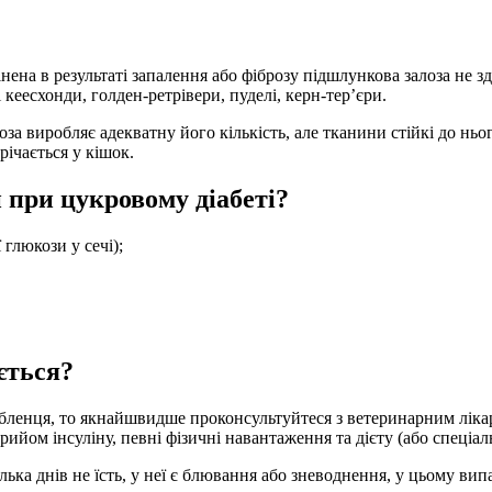
нена в результаті запалення або фіброзу підшлункова залоза не зда
 кеесхонди, голден-ретрівери, пуделі, керн-тер’єри.
оза виробляє адекватну його кількість, але тканини стійкі до ньо
річається у кішок.
 при цукровому діабеті?
 глюкози у сечі);
ється?
енця, то якнайшвидше проконсультуйтеся з ветеринарним лікарем
ийом інсуліну, певні фізичні навантаження та дієту (або спеціал
ька днів не їсть, у неї є блювання або зневоднення, у цьому вип