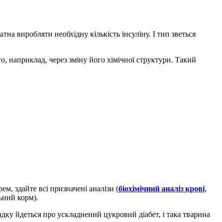
тна виробляти необхідну кількість інсуліну. I тип зветься
го, наприклад, через зміну його хімічної структури. Такий
, здайте всі призначені аналізи (
біохімічний аналіз крові
,
ьний корм).
адку йдеться про ускладнений цукровий діабет, і така тварина