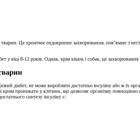
 у тварин. Це хронічне ендокринне захворювання, пов’язане з нес
 у віці 8-12 років. Однак, крім кішок і собак, це захворювання з
тварин
ровий діабет, не може виробляти достатньо інсуліну або ж їх ор
зі крові проникати у клітини, що дозволяє організму повноцінн
достатнього синтезу інсуліну є: