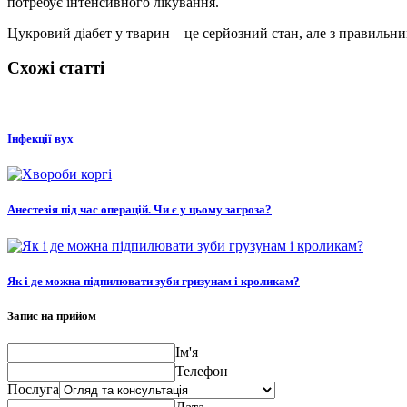
потребує інтенсивного лікування.
Цукровий діабет у тварин – це серйозний стан, але з правиль
Схожі статті
Інфекції вух
Анестезія під час операцій. Чи є у цьому загроза?
Як і де можна підпилювати зуби гризунам і кроликам?
Запис на прийом
Ім'я
Телефон
Послуга