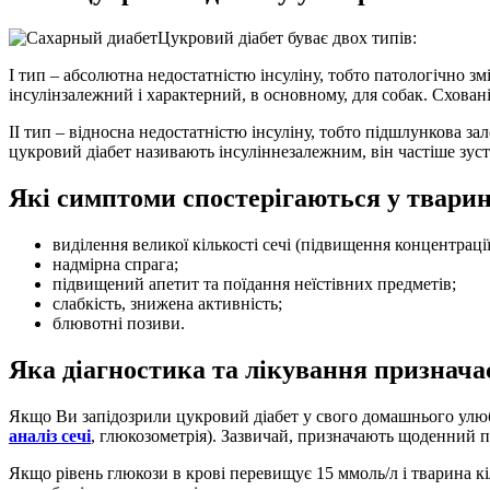
Цукровий діабет буває двох типів:
I тип – абсолютна недостатністю інсуліну, тобто патологічно змі
інсулінзалежний і характерний, в основному, для собак. Сховані
II тип – відносна недостатністю інсуліну, тобто підшлункова зал
цукровий діабет називають інсуліннезалежним, він частіше зуст
Які симптоми спостерігаються у тварин
виділення великої кількості сечі (підвищення концентрації
надмірна спрага;
підвищений апетит та поїдання неїстівних предметів;
слабкість, знижена активність;
блювотні позиви.
Яка діагностика та лікування признача
Якщо Ви запідозрили цукровий діабет у свого домашнього улюбл
аналіз сечі
, глюкозометрія). Зазвичай, призначають щоденний пр
Якщо рівень глюкози в крові перевищує 15 ммоль/л і тварина кіл