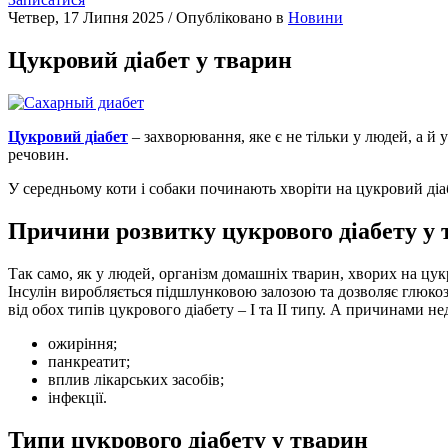
Четвер, 17 Липня 2025
/
Опубліковано в
Новини
Цукровий діабет у тварин
Цукровий діабет
– захворювання, яке є не тільки у людей, а й
речовин.
У середньому коти і собаки починають хворіти на цукровий діабет
Причини розвитку цукрового діабету у 
Так само, як у людей, організм домашніх тварин, хворих на цук
Інсулін виробляється підшлунковою залозою та дозволяє глюко
від обох типів цукрового діабету – І та ІІ типу. А причинами не
ожиріння;
панкреатит;
вплив лікарських засобів;
інфекції.
Типи цукрового діабету у тварин