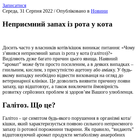
Записатися
Середа, 31 Серпня 2022
/
Опубліковано в
Новини
Неприємний запах із рота у кота
Досить часто у власників котів/кішок виникає питання: «Чому
з’явився неприємний запах із рота у кота (галітоз)?»
Виділяють дуже багато причин цього явища. Наявний
“аромат” може бути просто посиленим, а в деяких випадках –
гнильним, кислим, з присутністю ацетону або аміаку. У будь-
якому випадку необхідно відвести вихованця на огляд до
ветеринарної клініки. Це дозволить виявити причину появи
запаху, що відштовхує, а також виключити ймовірність
розвитку серйозних проблем зі здоров’ям Вашого улюбленця.
Галітоз. Що це?
Галітоз – це симптом будь-якого порушення в організмі кота/
кішки, який характеризується появою сильного неприємного
запаху із ротової порожнини тварини. Як правило, “видають”
відштовхуючий аромат продукти метаболізму анаеробних