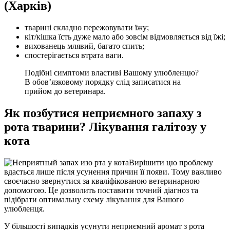
(Харків)
тварині складно пережовувати їжу;
кіт/кішка їсть дуже мало або зовсім відмовляється від їжі;
вихованець млявий, багато спить;
спостерігається втрата ваги.
Подібні симптоми властиві Вашому улюбленцю?
В обов’язковому порядку слід записатися на
прийом до ветеринара.
Як позбутися неприємного запаху з
рота тварини? Лікування галітозу у
кота
Вирішити цю проблему
вдасться лише після усунення причин її появи. Тому важливо
своєчасно звернутися за кваліфікованою ветеринарною
допомогою. Це дозволить поставити точний діагноз та
підібрати оптимальну схему лікування для Вашого
улюбленця.
У більшості випадків усунути неприємний аромат з рота