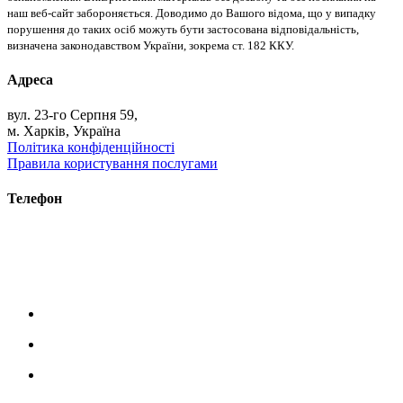
наш веб-сайт забороняється. Доводимо до Вашого відома, що у випадку
порушення до таких осіб можуть бути застосована відповідальність,
визначена законодавством України, зокрема ст. 182 ККУ.
Адреса
вул. 23-го Серпня 59,
м. Харків, Україна
Політика конфіденційності
Правила користування послугами
Телефон
+38 (093) 391-32-87
+38 (093) 043 10 17
+38 (067) 648 93 57
+38 (050) 927 46 17