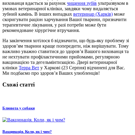
вихованця вдається за рахунок
чищення зубів
ультразвуком в
умовах ветеринарної клініки, завдяки чому видаляється
зубний камінь. В інших випадках
ветеринар (Харків)
може
скоригувати раціон харчування Вашої тварини, призначити
терапевтичне лікування, у разі потреби може бути
рекомендоване хірургічне втручання.
На закінчення хотілося б відзначити, що будь-яку проблему зі
здоров’ям тварини краще попередити, ніж вирішувати. Тому
важливо уважно ставитися до здоров’я Вашого вихованця та
не нехтувати профілактичними прийомами, регулярною
вакцинацією та дегельмінтизацією. Двері ветеринарної
клініки
Терра Вет
у Харкові (23 Серпня) відчинені для Вас.
Ми подбаємо про здоров’я Ваших улюбленців!
Схожі статті
Блювота у собаки
Вакцинація. Коли, як і чим?