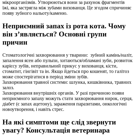
мікроорганізмів. Утворюються вони за рахунок фрагментів
їжі, яка застрягла між зубами вихованця. Це згодом спричиняє
появу зубного нальоту/каменю.
Неприємний запах із рота кота. Чому
він з’являється? Основні групи
причин
Стоматологічні захворювання у тварини: зубний камінь/наліт,
запалення ясен або пульпи, хитаються/обламані зуби, розвиток
карієсу зубів, неправильний прикус у вихованця, кісти,
стоматит, гінгівіт та ін. Якщо йдеться про кошенят, то галітоз
може спостерігатися в період зміни зубів.
Захворювання травної системи: шлунка, кишківника, травних
залоз.
Захворювання внутрішніх органів. У разі причиною появи
неприємного запаху можуть стати захворювання нирок, серця,
діабет (є запах ацетону), зараження паразитами, онкологічні
новоутворення, і навіть стрес.
На які симптоми ще слід звернути
увагу? Консультація ветеринара