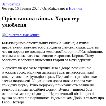
Записатися
Четвер, 16 Травня 2024
/
Опубліковано в
Новини
Орієнтальна кішка. Характер
улюблеця
Батьківщиною орієнтальних кішок є Таїланд, а їхніми
прабатьками вважаються стародавні сіамські кішки. Довгий
час ця порода не покидала межі своєї історичної батьківщини,
оскільки вважалася священною твариною. Король Сіаму
особисто заборонив вивезення тварин за межі держави.
У орієнталів довгасте струнке тіло з добре розвиненою
мускулатурою, міцними лапками і довгим хвостом, який
виконує для них функцію керма. Передні та задні кінцівки
злегка подовжені. У цих кішок довга шия, а голова має
трикутну форму. Їхню мордочку прикрашають величезні
зелені очі мигдалеподібної форми. Вушка – широкі біля
основи та загострені догори. Через великий ніс і виразні
вушка орієнталів порівнюють із домовиком Доббі з фільму про
Гаррі Поттера.