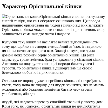
Характер Орієнтальної кішки
Орієнтальні кішки сповнені ентузіазму,
енергії та віри, що світ обертається навколо них. Ця порода
надзвичайно орієнтована на людей і сильно від них залежить.
Орієнтальна кішка може стати нещасною і пригніченою, якщо
залишається сама занадто часто і надовго.
Купуючи таку кішку, на вас лягає велика відповідальність,
тому що, щойно ви створите емоційний зв’язок із твариною,
ця кішка починає довіряти вам. Знавці кажуть, що зрада
довіри може розбити серце орієнтальної кішки. Ця риса
характеру, трохи змінена, була успадкована у сіамської кішки.
Але якщо ви подаруєте кішці цієї породи багато уваги і
турботи, то орієнтальна кішка відшкодує вам це своєю
безмежною любов’ю і прихильністю.
Оскільки це порода дуже енергійних кішок, які потребують
уваги, тому вона не підійде для людей зайнятих, які не мають
можливості або бажання приділяти багато часу своєму
улюбленцю, або для
людей, які надають перевагу спокійній тварині у своєму домі.
Крім того, як і сіамські, орієнтальні кішки не для любителів