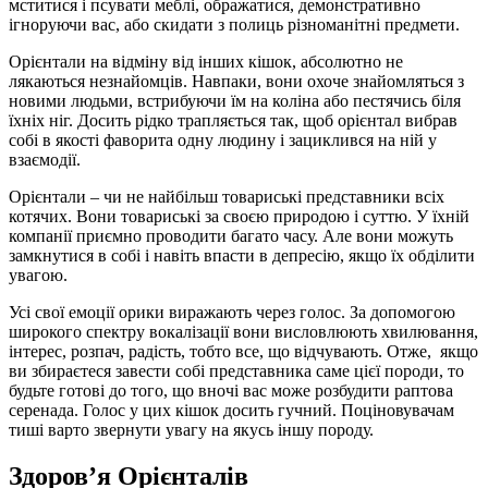
мститися і псувати меблі, ображатися, демонстративно
ігноруючи вас, або скидати з полиць різноманітні предмети.
Орієнтали на відміну від інших кішок, абсолютно не
лякаються незнайомців. Навпаки, вони охоче знайомляться з
новими людьми, встрибуючи їм на коліна або пестячись біля
їхніх ніг. Досить рідко трапляється так, щоб орієнтал вибрав
собі в якості фаворита одну людину і зациклився на ній у
взаємодії.
Орієнтали – чи не найбільш товариські представники всіх
котячих. Вони товар
иські за своєю природою і суттю. У їхній
компанії приємно проводити багато часу. Але вони можуть
замк
нутися в собі і навіть впасти в депресію, якщо їх обділити
увагою.
Усі свої емоції орики виражають через голос. За допомогою
широкого спектру вокалізації вони висловлюють хвилювання,
інтерес, розпач, радість, тобто все, що відчувають. Отже, якщо
ви збираєтеся завести собі представника саме цієї породи, то
будьте готові до того, що вночі вас може розбудити раптова
серенада. Голос у цих кішок досить гучний. Поціновувачам
тиші варто звернут
и увагу на якусь іншу породу.
Здоров’я Орієнталів