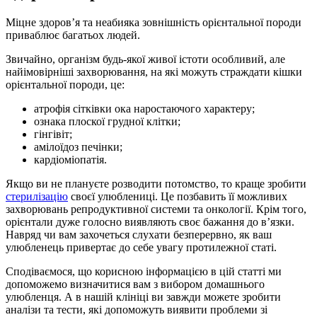
Міцне здоров’я та неабияка зовнішність орієнтальної породи
приваблює багат
ьох людей.
Звичайно, організм будь-якої живої істоти особливий, але
найімовірніші захворювання, на які можуть страждати кішки
орієнтальної породи, це:
атрофія сітківки ока наростаючого характеру;
ознака плоскої грудної клітки;
гінгівіт;
амілоїдоз печінки;
кардіоміопатія.
Якщо ви не плануєте розводити потомство, то краще зробити
стерилізацію
своєї улюблениці. Це позбавить її можливих
захворювань репродуктивної системи та онкології. Крім того,
орієнтали дуже голосно виявляють своє бажання до в’язки.
Навряд чи вам захочеться слухати безперервно, як ваш
улюбленець привертає до себе увагу протилежної статі.
Сподіваємося, що корисною інформацією в цій статті ми
допоможемо визначитися вам з вибором домашнього
улюбленця. А в нашій клініці ви завжди можете зробити
аналізи та тести, які допоможуть виявити проблеми зі