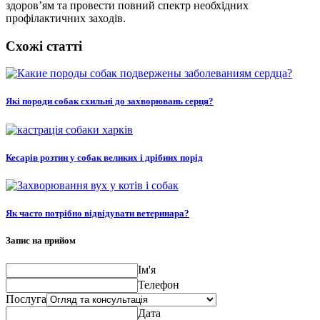
здоров’ям та провести повний спектр необхідних
профілактичних заходів.
Схожі статті
Які породи собак схильні до захворювань серця?
Кесарів розтин у собак великих і дрібних порід
Як часто потрібно відвідувати ветеринара?
Запис на прийом
Ім'я
Телефон
Послуга
Дата