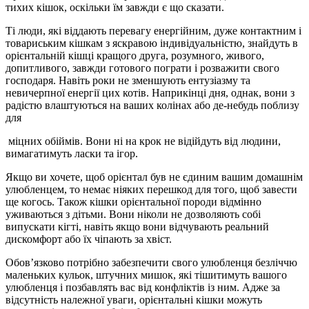
тихих кішок, оскільки їм завжди є що сказати.
Ті люди, які віддають перевагу енергійним, дуже контактним і
товариським кішкам з яскравою індивідуальністю, знайдуть в
орієнтальній кішці кращого друга, розумного, живого,
допитливого, завжди готового пограти і розважити свого
господаря. Навіть роки не зменшують ентузіазму та
невичерпної енергії цих котів. Наприкінці дня, однак, вони з
радістю влаштуються на ваших колінах або де-небудь поблизу
для
міцних обіймів. Вони ні на крок не відійдуть від людини,
вимагатимуть ласки та ігор.
Якщо ви хочете, щоб орієнтал був не єдиним вашим домашнім
улюбленцем, то немає ніяких перешкод для того, щоб завести
ще когось. Також кішки орієнтальної породи відмінно
уживаються з дітьми. Вони ніколи не дозволяють собі
випускати кігті, навіть якщо вони відчувають реальний
дискомфорт або їх чіпають за хвіст.
Обов’язково потрібно забезпечити свого улюбленця безліччю
маленьких кульок, штучних мишок, які тішитимуть вашого
улюбленця і позбавлять вас від конфліктів із ним. Адже за
відсутність належної уваги, орієнтальні кішки можуть