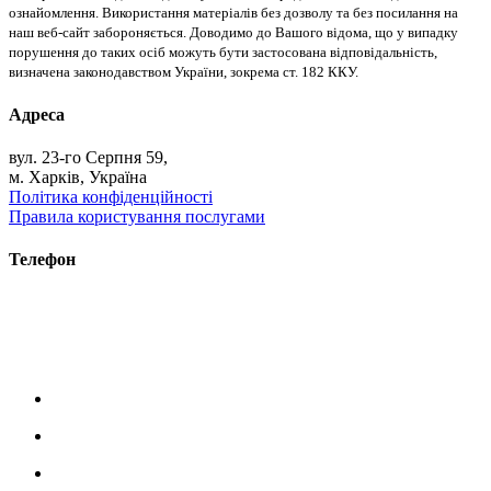
ознайомлення. Використання матеріалів без дозволу та без посилання на
наш веб-сайт забороняється. Доводимо до Вашого відома, що у випадку
порушення до таких осіб можуть бути застосована відповідальність,
визначена законодавством України, зокрема ст. 182 ККУ.
Адреса
вул. 23-го Серпня 59,
м. Харків, Україна
Політика конфіденційності
Правила користування послугами
Телефон
+38 (093) 391-32-87
+38 (093) 043 10 17
+38 (067) 648 93 57
+38 (050) 927 46 17