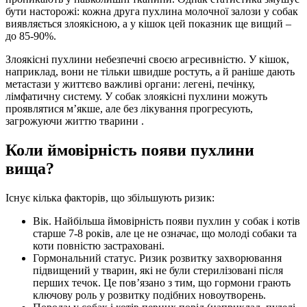
бути насторожі: кожна друга пухлина молочної залози у собак
виявляється злоякісною, а у кішок цей показник ще вищий –
до 85-90%.
Злоякісні пухлини небезпечні своєю агресивністю. У кішок,
наприклад, вони не тільки швидше ростуть, а й раніше дають
метастази у життєво важливі органи: легені, печінку,
лімфатичну систему. У собак злоякісні пухлини можуть
проявлятися м’якше, але без лікування прогресують,
загрожуючи життю тварини .
Коли ймовірність появи пухлини
вища?
Існує кілька факторів, що збільшують ризик:
Вік. Найбільша ймовірність появи пухлин у собак і котів
старше 7-8 років, але це не означає, що молоді собаки та
коти повністю застраховані.
Гормональний статус. Ризик розвитку захворювання
підвищений у тварин, які не були стерилізовані після
перших течок. Це пов’язано з тим, що гормони грають
ключову роль у розвитку подібних новоутворень.