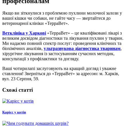
професіоналам
Якщо ви зіткнулися з проблемою пухлини молочної залози у
вашої кішки чи собаки, не гайте часу — звертайтеся до
ветеринарної клініки «ТерраВет».
Ветклініка у Харкові
«ТерраВет» – це кваліфіковані лікарі з
великим досвідом діагностики та лікування пухлин у тварин.
Ми надаємо повний спектр послуг: проведення клінічних та
біохімічних аналізів,
ультразвукова діагностика тваринам
,
хірургічне лікування із застосуванням сучасних методик,
консультації з профілактики та догляду.
Ваші чотирилапі заслуговують на кращий догляд і уважне
ставлення! Зверніться до «ТерраВет» за адресою: м. Харків,
вул. 23 Серпня, 59.
Схожі статті
Карієс у котів