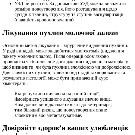
УЗД чи рентген. За допомогою УЗД можна визначити
розміри новоутворення, його розташування щодо
сусідніх тканин, структуру та ступінь васкуляризації
(наявність кровопостачання).
Лікування пухлин молочної залози
Основний метод лікування – хірургічне видалення пухлини.
У ряді випадків може знадобитися мастектомія (видалення
пакету молочних залоз). Після операції обов’язково
проводиться гістологічне дослідження видаленого матеріалу,
щоб визначити, чи була пухлина злоякісною чи доброякісною.
Для злоякісних пухлин, залежно від стадії захворювання та
результатів гістології, може бути призначений курс
хіміотерапії.
Якщо пухлина виявлена на ранній стадії,
ймовірність успішного лікування значно вища.
Чим довше ви відкладаєте візит до ветеринара,
тим більший ризик, що новоутворення стане
злоякісним або метастазуватиме.
Довіряйте здоров’я ваших улюбленців