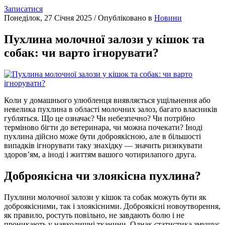
Записатися
Понеділок, 27 Січня 2025
/
Опубліковано в
Новини
Пухлина молочної залози у кішок та
собак: чи варто ігнорувати?
Коли у домашнього улюбленця виявляється ущільнення або
невелика пухлина в області молочних залоз, багато власників
губляться. Що це означає? Чи небезпечно? Чи потрібно
терміново бігти до ветеринара, чи можна почекати? Іноді
пухлина дійсно може бути доброякісною, але в більшості
випадків ігнорувати таку знахідку — значить ризикувати
здоров’ям, а іноді і життям вашого чотирилапого друга.
Доброякісна чи злоякісна пухлина?
Пухлини молочної залози у кішок та собак можуть бути як
доброякісними, так і злоякісними. Доброякісні новоутворення,
як правило, ростуть повільно, не завдають болю і не
проникають у навколишні тканини. Однак статистика змушує