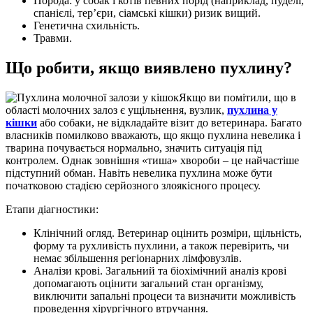
Порода: у собак і котів певних порід (наприклад, пуделі,
спанієлі, тер’єри, сіамські кішки) ризик вищий.
Генетична схильність.
Травми.
Що робити, якщо виявлено пухлину?
Якщо ви помітили, що в
області молочних залоз є ущільнення, вузлик,
пухлина у
кішки
або собаки, не відкладайте візит до ветеринара. Багато
власників помилково вважають, що якщо пухлина невелика і
тварина почувається нормально, значить ситуація під
контролем. Однак зовнішня «тиша» хвороби – це найчастіше
підступний обман. Навіть невелика пухлина може бути
початковою стадією серйозного злоякісного процесу.
Етапи діагностики:
Клінічний огляд. Ветеринар оцінить розміри, щільність,
форму та рухливість пухлини, а також перевірить, чи
немає збільшення регіонарних лімфовузлів.
Аналізи крові. Загальний та біохімічний аналіз крові
допомагають оцінити загальний стан організму,
виключити запальні процеси та визначити можливість
проведення хірургічного втручання.