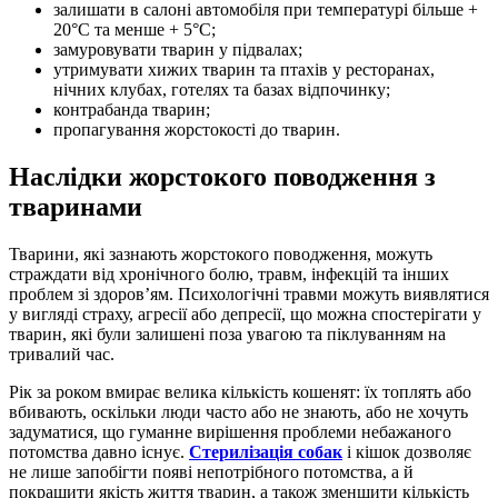
залишати в салоні автомобіля при температурі більше +
20°С та менше + 5°С;
замуровувати тварин у підвалах;
утримувати хижих тварин та птахів у ресторанах,
нічних клубах, готелях та базах відпочинку;
контрабанда тварин;
пропагування жорстокості до тварин.
Наслідки жорстокого поводження з
тваринами
Тварини, які зазнають жорстокого поводження, можуть
страждати від хронічного болю, травм, інфекцій та інших
проблем зі здоров’ям. Психологічні травми можуть виявлятися
у вигляді страху, агресії або депресії, що можна спостерігати у
тварин, які були залишені поза увагою та піклуванням на
тривалий час.
Рік за роком вмирає велика кількість кошенят: їх топлять або
вбивають, оскільки люди часто або не знають, або не хочуть
задуматися, що гуманне вирішення проблеми небажаного
потомства давно існує.
Стерилізація собак
і кішок дозволяє
не лише запобігти появі непотрібного потомства, а й
покращити якість життя тварин, а також зменшити кількість