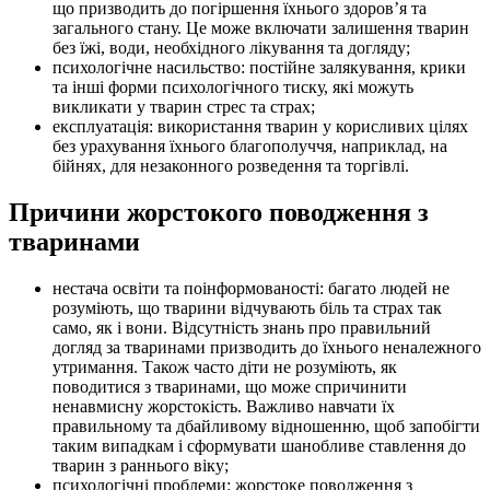
що призводить до погіршення їхнього здоров’я та
загального стану. Це може включати залишення тварин
без їжі, води, необхідного лікування та догляду;
психологічне насильство: постійне залякування, крики
та інші форми психологічного тиску, які можуть
викликати у тварин стрес та страх;
експлуатація: використання тварин у корисливих цілях
без урахування їхнього благополуччя, наприклад, на
бійнях, для незаконного розведення та торгівлі.
Причини жорстокого поводження з
тваринами
нестача освіти та поінформованості: багато людей не
розуміють, що тварини відчувають біль та страх так
само, як і вони. Відсутність знань про правильний
догляд за тваринами призводить до їхнього неналежного
утримання. Також часто діти не розуміють, як
поводитися з тваринами, що може спричинити
ненавмисну жорстокість. Важливо навчати їх
правильному та дбайливому відношенню, щоб запобігти
таким випадкам і сформувати шанобливе ставлення до
тварин з раннього віку;
психологічні проблеми: жорстоке поводження з