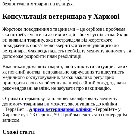
безпритульних тварин на вулицях.
Консультація ветеринара у Харкові
Жорстоке поводження з тваринами – це серйозна проблема,
яка потребує уваги та активних дій з боку суспільства. Якщо
ви виявили тварину, яка постраждала від жорстокого
поводження, обов’язково зверніться за консультацією до
ветеринара. Фахівець надасть необхідну медичну допомогу та
допоможе розробити план реабілітації.
Власникам домашніх тварин, щоб уникнути ситуацій, таких
як поганий догляд, неправильне харчування та відсутність
медичного обслуговування, також важливо регулярно
приводити свого улюбленця на професійний огляд, здавати
рекомендовані аналізи, не забувати про вакцинацію.
Отримати термінову та планову кваліфіковану медичну
допомогу тваринам ви можете, звернувшись до клініки
«ТерраВет».
Адреса ветеринарної клініки
«ТерраВет» у
Харкові: вул. 23 Серпня, 59. Прийом ведеться за попереднім
записом.
Схожі статті