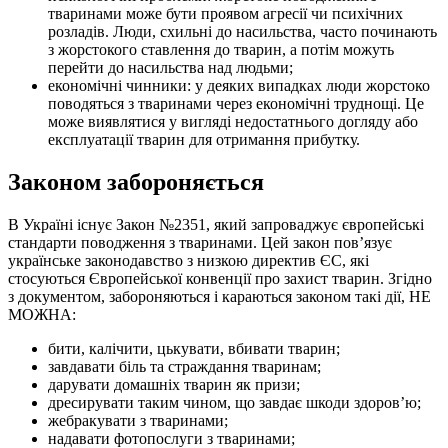
тваринами може бути проявом агресії чи психічних
розладів. Люди, схильні до насильства, часто починають
з жорстокого ставлення до тварин, а потім можуть
перейти до насильства над людьми;
економічні чинники: у деяких випадках люди жорстоко
поводяться з тваринами через економічні труднощі. Це
може виявлятися у вигляді недостатнього догляду або
експлуатації тварин для отримання прибутку.
Законом забороняється
В Україні існує Закон №2351, який запроваджує європейські
стандарти поводження з тваринами. Цей закон пов’язує
українське законодавство з низкою директив ЄС, які
стосуються Європейської конвенції про захист тварин. Згідно
з документом, забороняються і караються законом такі дії, НЕ
МОЖНА:
бити, калічити, цькувати, вбивати тварин;
завдавати біль та страждання тваринам;
дарувати домашніх тварин як призи;
дресирувати таким чином, що завдає шкоди здоров’ю;
жебракувати з тваринами;
надавати фотопослуги з тваринами;