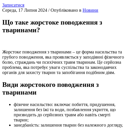
Записатися
Середа, 17 Липня 2024
/
Опубліковано в
Новини
Що таке жорстоке поводження з
тваринами?
Жорстоке поводження з тваринами
– це форма насильства та
грубого поводження, яка проявляється у заподіянні фізичного
болю, страждань чи психічних травм тваринам. Це серйозна
проблема, яка потребує уваги суспільства та законодавчих
органів для захисту тварин та запобігання подібним діям.
Види жорстокого поводження з
тваринами
фізичне насильство: включає побиття, придушення,
залишення без їжі та води, позбавлення укриття, що
призводить до серйозних травм або навіть смерті
тварин;
занедбаність: залишення тварин без належного догляду,