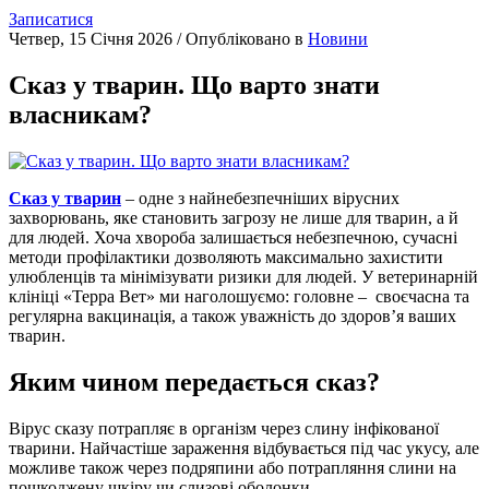
Записатися
Четвер, 15 Січня 2026
/
Опубліковано в
Новини
Сказ у тварин. Що варто знати
власникам?
Сказ у тварин
– одне з найнебезпечніших вірусних
захворювань, яке становить загрозу не лише для тварин, а й
для людей. Хоча хвороба залишається небезпечною, сучасні
методи профілактики дозволяють максимально захистити
улюбленців та мінімізувати ризики для людей. У ветеринарній
клініці «Терра Вет» ми наголошуємо: головне – своєчасна та
регулярна вакцинація, а також уважність до здоров’я ваших
тварин.
Яким чином передається сказ?
Вірус сказу потрапляє в організм через слину інфікованої
тварини. Найчастіше зараження відбувається під час укусу, але
можливе також через подряпини або потрапляння слини на
пошкоджену шкіру чи слизові оболонки.