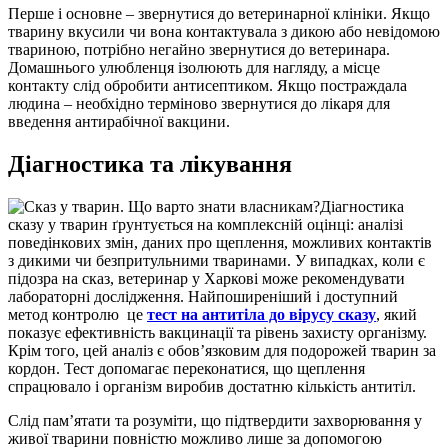
Перше і основне – звернутися до ветеринарної клініки. Якщо
тварину вкусили чи вона контактувала з дикою або невідомою
твариною, потрібно негайно звернутися до ветеринара.
Домашнього улюбленця ізолюють для нагляду, а місце
контакту слід обробити антисептиком. Якщо постраждала
людина – необхідно терміново звернутися до лікаря для
введення антирабічної вакцини.
Діагностика та лікування
Діагностика
сказу у тварин ґрунтується на комплексній оцінці: аналізі
поведінкових змін, даних про щеплення, можливих контактів
з дикими чи безпритульними тваринами. У випадках, коли є
підозра на сказ, ветеринар у Харкові може рекомендувати
лабораторні дослідження. Найпоширеніший і доступний
метод контролю це
тест на антитіла до вірусу сказу
, який
показує ефективність вакцинації та рівень захисту організму.
Крім того, цей аналіз є обов’язковим для подорожей тварин за
кордон. Тест допомагає переконатися, що щеплення
спрацювало і організм виробив достатню кількість антитіл.
Слід пам’ятати та розуміти, що підтвердити захворювання у
живої тварини повністю можливо лише за допомогою