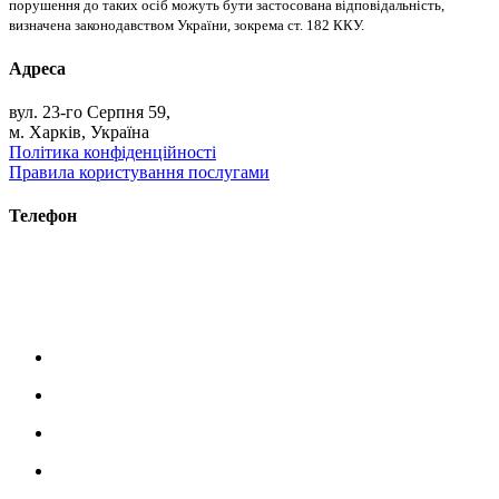
порушення до таких осіб можуть бути застосована відповідальність,
визначена законодавством України, зокрема ст. 182 ККУ.
Адреса
вул. 23-го Серпня 59,
м. Харків, Україна
Політика конфіденційності
Правила користування послугами
Телефон
+38 (093) 391-32-87
+38 (093) 043 10 17
+38 (067) 648 93 57
+38 (050) 927 46 17