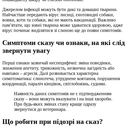
Джерелом інфекції можуть бути дикі та домашні тварини.
Найчастіше передають вірус лисиці, єнотовидні собаки,
вовки, коти та собаки, які не мають вакцинації. Важливо
пам’ятати, що зовні тварина може здаватися здоровою, адже
вірус починає виділятися зі слиною ще до появи симптомів.
Симптоми сказу чи ознаки, на які слід
звернути увагу
Перші ознаки зазвичай неспецифічні: зміна поведінки,
зниження апетиту, тривожність, незвична лагідність або
навпаки – агресія. Далі розвивається характерна
симптоматика: слинотеча, утруднене ковтання, порушення
координації, параліч кінцівок, світлобоязнь, судоми.
Наявність даних симптомів не є підтвердженням
сказу – вони можуть вказувати і на інші хвороби.
При будь-яких змінах стану краще одразу
звернутися до ветеринара.
Що робити при підозрі на сказ?