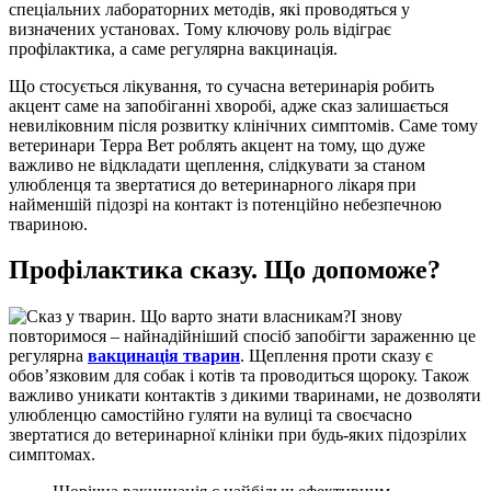
спеціальних лабораторних методів, які проводяться у
визначених установах. Тому ключову роль відіграє
профілактика, а саме регулярна вакцинація.
Що стосується лікування, то сучасна ветеринарія робить
акцент саме на запобіганні хворобі, адже сказ залишається
невиліковним після розвитку клінічних симптомів. Саме тому
ветеринари Терра Вет роблять акцент на тому, що дуже
важливо не відкладати щеплення, слідкувати за станом
улюбленця та звертатися до ветеринарного лікаря при
найменшій підозрі на контакт із потенційно небезпечною
твариною.
Профілактика сказу. Що допоможе?
І знову
повторимося – найнадійніший спосіб запобігти зараженню це
регулярна
вакцинація тварин
. Щеплення проти сказу є
обов’язковим для собак і котів та проводиться щороку. Також
важливо уникати контактів з дикими тваринами, не дозволяти
улюбленцю самостійно гуляти на вулиці та своєчасно
звертатися до ветеринарної клініки при будь-яких підозрілих
симптомах.