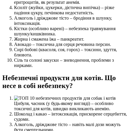
еритроцитів, як результат анемія.
Ксиліт (жуйки, цукерки, дієтична випічка) – різке
падіння цукру, печінкова недостатність.
Алкоголь і дріжджове тісто – бродіння в шлунку,
інтоксикація.
Кістки (особливо варені) – небезпека травмування
шлунку/кишківника.
Жирна і смажена їжа – панкреатит.
Авокадо – токсична для серця речовина персин.
Сирі бобові (квасоля, соя, горох) – токсини, здуття,
блювота.
Сіль та солоні закуски – зневоднення, проблеми з
нирками.
Небезпечні продукти для котів. Що
несе в собі небезпеку?
Цибуля, часник (у будь-якому вигляді) – особливо
токсичні для котів, швидко викликають анемію.
Шоколад і какао – інтоксикація, прискорене серцебиття,
судоми.
Алкоголь, дріжджове тісто – навіть малі дози можуть
бути смертельними.