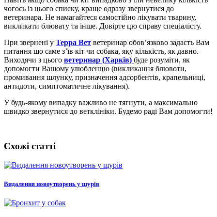
чогось із цього списку, краще одразу звернутися до
ветеринара. Не намагайтеся самостійно лікувати тварину,
викликати блювату та інше. Довірте цю справу спеціалісту.
При звернені у
Терра Вет
ветеринар обов’язково задасть Вам
питання що саме з’їв кіт чи собака, яку кількість, як давно.
Виходячи з цього
ветеринар (Харків)
буде розуміти, як
допомогти Вашому улюбленцю (викликання блювоти,
промивання шлунку, призначення адсорбентів, крапельниці,
антидоти, симптоматичне лікування).
У будь-якому випадку важливо не тягнути, а максимально
швидко звернутися до ветклініки. Будемо раді Вам допомогти!
Схожі статті
Видалення новоутворень у щурів