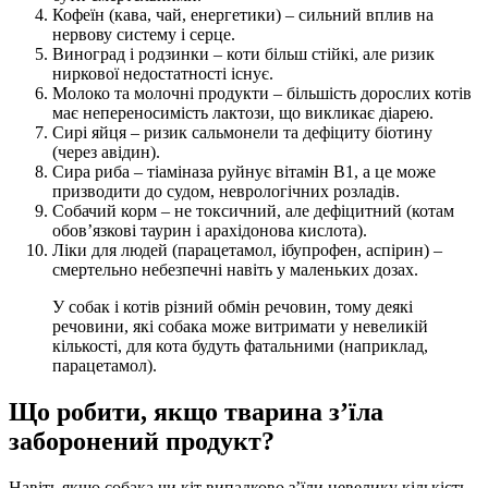
Кофеїн (кава, чай, енергетики) – сильний вплив на
нервову систему і серце.
Виноград і родзинки – коти більш стійкі, але ризик
ниркової недостатності існує.
Молоко та молочні продукти – більшість дорослих котів
має непереносимість лактози, що викликає діарею.
Сирі яйця – ризик сальмонели та дефіциту біотину
(через авідин).
Сира риба – тіаміназа руйнує вітамін В1, а це може
призводити до судом, неврологічних розладів.
Собачий корм – не токсичний, але дефіцитний (котам
обов’язкові таурин і арахідонова кислота).
Ліки для людей (парацетамол, ібупрофен, аспірин) –
смертельно небезпечні навіть у маленьких дозах.
У собак і котів різний обмін речовин, тому деякі
речовини, які собака може витримати у невеликій
кількості, для кота будуть фатальними (наприклад,
парацетамол).
Що робити, якщо тварина з’їла
заборонений продукт?
Навіть якщо собака чи кіт випадково з’їли невелику кількість