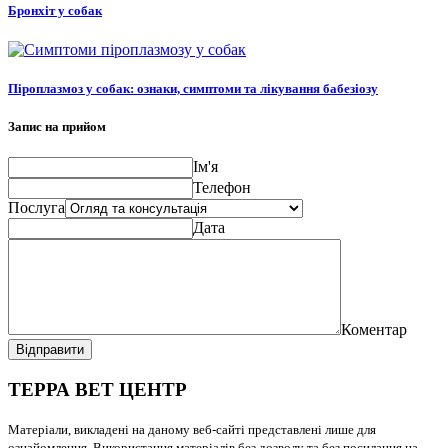
Бронхіт у собак
Піроплазмоз у собак: ознаки, симптоми та лікування бабезіозу
Запис на прийом
Ім'я
Телефон
Послуга
Дата
Коментар
Відправити
ТЕРРА ВЕТ ЦЕНТР
Матеріали, викладені на даному веб-сайті представлені лише для
ознайомлення. Використання матеріалів без дозволу та без посилання на