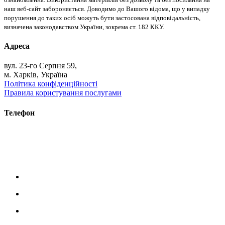
наш веб-сайт забороняється. Доводимо до Вашого відома, що у випадку
порушення до таких осіб можуть бути застосована відповідальність,
визначена законодавством України, зокрема ст. 182 ККУ.
Адреса
вул. 23-го Серпня 59,
м. Харків, Україна
Політика конфіденційності
Правила користування послугами
Телефон
+38 (093) 391-32-87
+38 (093) 043 10 17
+38 (067) 648 93 57
+38 (050) 927 46 17