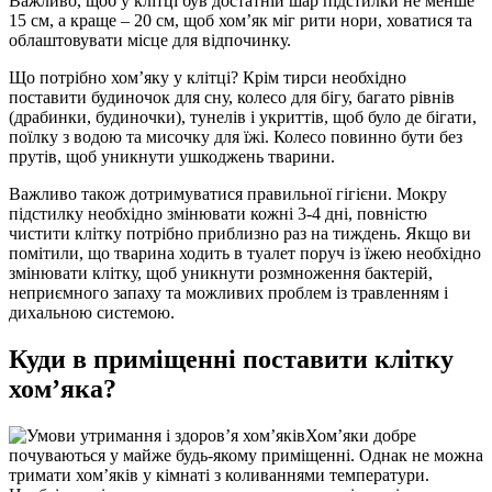
Важливо, щоб у клітці був достатній шар підстилки не менше
15 см, а краще – 20 см, щоб хом’як міг рити нори, ховатися та
облаштовувати місце для відпочинку.
Що потрібно хом’яку у клітці?
Крім тирси необхідно
поставити будиночок для сну, колесо для бігу, багато рівнів
(драбинки, будиночки), тунелів і укриттів, щоб було де бігати,
поїлку з водою та мисочку для їжі. Колесо повинно бути без
прутів, щоб уникнути ушкоджень тварини.
Важливо також дотримуватися правильної гігієни. Мокру
підстилку необхідно змінювати кожні 3-4 дні, повністю
чистити клітку потрібно приблизно раз на тиждень. Якщо ви
помітили, що тварина ходить в туалет поруч із їжею необхідно
змінювати клітку, щоб уникнути розмноження бактерій,
неприємного запаху та можливих проблем із травленням і
дихальною системою.
Куди в приміщенні поставити клітку
хом’яка?
Хом’яки добре
почуваються у майже будь-якому приміщенні. Однак не можна
тримати хом’яків у кімнаті з коливаннями температури.