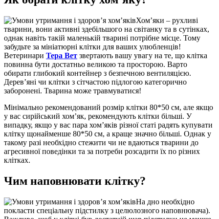
Хом’яки
–
рухливі
тварини, вони активні здебільшого на світанку та в сутінках,
однак навіть такій маленькій тварині потрібне місце. Тому
забудьте за мініатюрні клітки для ваших улюбленців!
Ветеринари
Тера Вет
звертають вашу увагу на те, що клітка
повинна бути достатньо великою та просторою. Варто
обирати глибокий контейнер з безпечною вентиляцією.
Дерев’яні чи клітки з сітчастою підлогою категорично
заборонені. Тварина може травмуватися!
Мінімально рекомендований розмір клітки 80*50 см, але якщо
у вас сирійський хом’як, рекомендують клітки більші. У
випадку, якщо у вас пара хом’яків різної статі радять купувати
клітку щонайменше 80*50 см, а краще значно більші. Однак у
такому разі необхідно стежити чи не вдаються тварини до
агресивної поведінки та за потреби розсадити їх по різних
клітках.
Чим наповнювати клітку?
На дно необхідно
покласти спеціальну підстилку з целюлозного наповнювача).