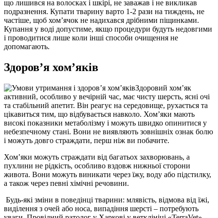
що лишився на волосках і шкірі, не заважав і не викликав
подразнення. Купати тварину варто 1-2 рази на тиждень, не
частіше, щоб хом’ячок не надихався дрібними піщинками.
Купання у воді допустиме, якщо процедури будуть недовгими
і проводитися лише коли інші способи очищення не
допомагають.
Здоров’я хом’яків
Здоровий хом’як
активний, особливо у вечірній час, має чисту шерсть, ясні очі
та стабільний апетит. Він реагує на середовище, рухається та
цікавиться тим, що відбувається навколо. Хом’яки мають
високі показники метаболізму і можуть швидко опинитися у
небезпечному стані. Вони не виявляють зовнішніх ознак болю
і можуть довго страждати, перш ніж ви побачите.
Хом’яки можуть страждати від багатьох захворювань, а
пухлини не рідкість, особливо вздовж нижньої сторони
живота. Вони можуть виникати через їжу, воду або підстилку,
а також через певні хімічні речовини.
Будь-які зміни в поведінці тварини: млявість, відмова від їжі,
виділення з очей або носа, випадіння шерсті – потребують
уваги. Провідний ратолог у Харкові у ветклініці «TerraVet»