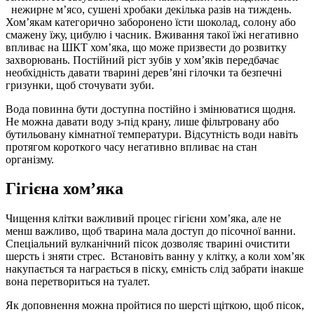
нежирне м’ясо, сушені хробаки декілька разів на тиждень.
Хом’якам категорично заборонено їсти шоколад, солону або
смажену їжу, цибулю і часник. Вживання такої їжі негативно
впливає на ШКТ хом’яка, що може призвести до розвитку
захворювань. Постійний ріст зубів у хом’яків передбачає
необхідність давати тварині дерев’яні гілочки та безпечні
гризунки, щоб сточувати зуби.
Вода повинна бути доступна постійно і змінюватися щодня.
Не можна давати воду з-під крану, лише фільтровану або
бутильовану кімнатної температури. Відсутність води навіть
протягом короткого часу негативно впливає на стан
організму.
Гігієна хом’яка
Чищення клітки важливий процес гігієни хом’яка, але не
менш важливо, щоб тварина мала доступ до пісочної ванни.
Спеціальний вулканічний пісок дозволяє тварині очистити
шерсть і зняти стрес. Встановіть ванну у клітку, а коли хом’як
накупається та награється в піску, ємність слід забрати інакше
вона перетвориться на туалет.
Як доповнення можна пройтися по шерсті щіткою, щоб пісок,