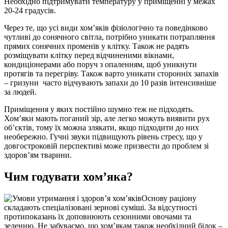
Необхідно підтримувати температуру у приміщенні у межах
20-24 градусів.
Через те, що усі види хом’яків фізіологічно та поведінково
чутливі до сонячного світла, потрібно уникати потрапляння
прямих сонячних променів у клітку. Також не радять
розміщувати клітку перед відчиненими вікнами,
кондиціонерами або поруч з опаленням, щоб уникнути
протягів та перегріву. Також варто уникати сторонніх запахів
– гризуни часто відчувають запахи до 10 разів інтенсивніше
за людей.
Приміщення у яких постійно шумно теж не підходять.
Хом’яки мають поганий зір, але легко можуть виявити рух
об’єктів, тому їх можна злякати, якщо підходити до них
необережно. Гучні звуки підвищують рівень стресу, що у
довгостроковій перспективі може призвести до проблем зі
здоров’ям тварини.
Чим годувати хом’яка?
Основу раціону
складають спеціалізовані зернові суміші. За відсутності
протипоказань їх доповнюють сезонними овочами та
зеленню. Не забуваємо, що хом’якам також необхідний білок –