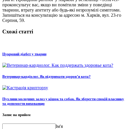
проконсультує вас, якщо ви помітили зміни у поведінці
тварини, втрату апетиту або будь-які незрозумілі симптоми.
Запишіться на консультацію за адресою м. Харків, вул. 23-го
Серпня, 59.
Схожі статті
Цукровий діабет у тварин
Ветеринар-кардіолог. Як підтримати здоров’я кота?
Пухлини молочних залоз у кішок та собак. Як зберегти спокій власнику
та допомогти вихованцю
Запис на прийом
Ім'я