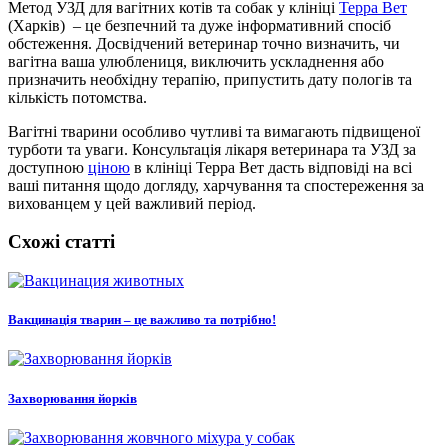
Метод УЗД для вагітних котів та собак у клініці
Терра Вет
(Харків) – це безпечний та дуже інформативний спосіб
обстеження. Досвідчений ветеринар точно визначить, чи
вагітна ваша улюблениця, виключить ускладнення або
призначить необхідну терапію, припустить дату пологів та
кількість потомства.
Вагітні тварини особливо чутливі та вимагають підвищеної
турботи та уваги. Консультація лікаря ветеринара та УЗД за
доступною
ціною
в клініці Терра Вет дасть відповіді на всі
ваші питання щодо догляду, харчування та спостереження за
вихованцем у цей важливий період.
Схожі статті
Вакцинація тварин – це важливо та потрібно!
Захворювання йорків