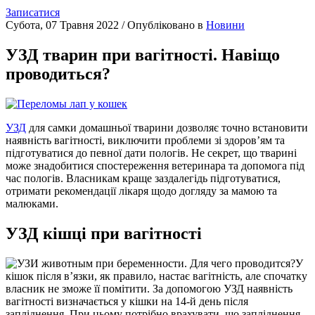
Записатися
Субота, 07 Травня 2022
/
Опубліковано в
Новини
УЗД тварин при вагітності. Навіщо
проводиться?
УЗД
для самки домашньої тварини дозволяє точно встановити
наявність вагітності, виключити проблеми зі здоров’ям та
підготуватися до певної дати пологів. Не секрет, що тварині
може знадобитися спостереження ветеринара та допомога під
час пологів. Власникам краще заздалегідь підготуватися,
отримати рекомендації лікаря щодо догляду за мамою та
малюками.
УЗД кішці при вагітності
У
кішок після в’язки, як правило, настає вагітність, але спочатку
власник не зможе її помітити. За допомогою УЗД наявність
вагітності визначається у кішки на 14-й день після
запліднення. При цьому потрібно врахувати, що запліднення