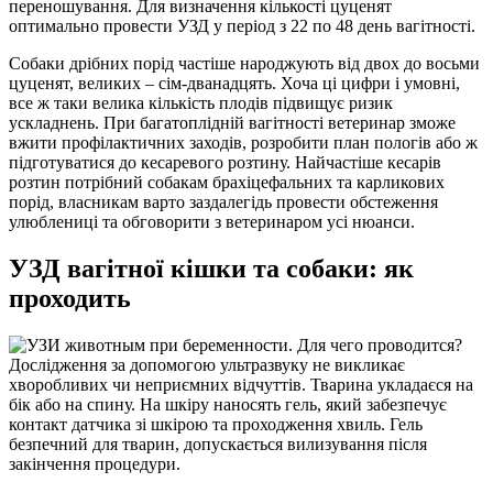
переношування. Для визначення кількості цуценят
оптимально провести УЗД у період з 22 по 48 день вагітності.
Собаки дрібних порід частіше народжують від двох до восьми
цуценят, великих – сім-дванадцять. Хоча ці цифри і умовні,
все ж таки велика кількість плодів підвищує ризик
ускладнень. При багатоплідній вагітності ветеринар зможе
вжити профілактичних заходів, розробити план пологів або ж
підготуватися до кесаревого розтину. Найчастіше кесарів
розтин потрібний собакам брахіцефальних та карликових
порід, власникам варто заздалегідь провести обстеження
улюблениці та обговорити з ветеринаром усі нюанси.
УЗД вагітної кішки та собаки: як
проходить
Дослідження за допомогою ультразвуку не викликає
хворобливих чи неприємних відчуттів. Тварина укладаєся на
бік або на спину. На шкіру наносять гель, який забезпечує
контакт датчика зі шкірою та проходження хвиль. Гель
безпечний для тварин, допускається вилизування після
закінчення процедури.