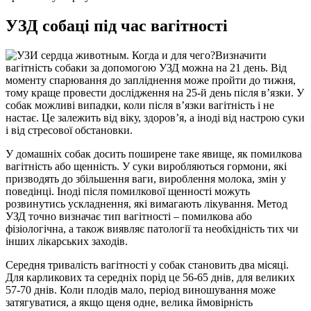
УЗД собаці під час вагітності
Визначити
вагітність собаки за допомогою УЗД можна на 21 день. Від
моменту спарювання до запліднення може пройти до тижня,
тому краще провести дослідження на 25-й день після в’язки. У
собак можливі випадки, коли після в’язки вагітність і не
настає. Це залежить від віку, здоров’я, а іноді від настрою суки
і від стресової обстановки.
У домашніх собак досить поширене таке явище, як помилкова
вагітність або щенність. У суки виробляються гормони, які
призводять до збільшення ваги, вироблення молока, змін у
поведінці. Іноді після помилкової щенності можуть
розвинутись ускладнення, які вимагають лікування. Метод
УЗД точно визначає тип вагітності – помилкова або
фізіологічна, а також виявляє патології та необхідність тих чи
інших лікарських заходів.
Середня тривалість вагітності у собак становить два місяці.
Для карликових та середніх порід це 56-65 днів, для великих
57-70 днів. Коли плодів мало, період виношування може
затягуватися, а якщо щеня одне, велика ймовірність