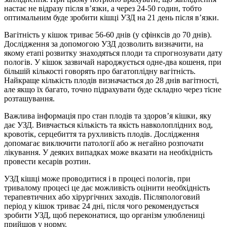
настає не відразу після в’язки, а через 24-50 годин, тобто
оптимальним буде зробити кішці УЗД на 21 день після в’язки.
Вагітність у кішок триває 56-60 днів (у сфінксів до 70 днів).
Дослідження за допомогою УЗД дозволить визначити, на
якому етапі розвитку знаходяться плоди та спрогнозувати дату
пологів. У кішок зазвичай народжується одне-два кошеня, при
більшій кількості говорять про багатоплідну вагітність.
Найкраще кількість плодів визначається до 28 днів вагітності,
але якщо їх багато, точно підрахувати буде складно через тісне
розташування.
Важлива інформація про стан плодів та здоров’я кішки, яку
дає УЗД. Вивчається кількість та якість навколоплідних вод,
кровотік, серцебиття та рухливість плодів. Дослідження
допомагає виключити патології або ж негайно розпочати
лікування. У деяких випадках може вказати на необхідність
провести кесарів розтин.
УЗД кішці може проводитися і в процесі пологів, при
тривалому процесі це дає можливість оцінити необхідність
терапевтичних або хірургічних заходів. Післяпологовий
період у кішок триває 24 дні, після чого рекомендується
зробити УЗД, щоб переконатися, що організм улюблениці
прийшов у норму.