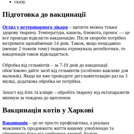
сказу.
Підготовка до вакцинації
Огляд у ветеринарного лікаря
– щепити можна тільки
здорову тварину. Температура, кашель, блювота, пронос — це
все приводи відкласти вакцинацію. Після хвороби потрібно
витримати щонайменше 14 днів. Також, якщо нещодавно
(менше 2 тижнів тому) тварина отримувала антибіотики, то
вакцинація також відкладається.
⠀
Обробка від гельмінтів – за 7-10 днів до вакцинації
обов’язково дайте засіб від гельмінтів (особливо важливе для
малюків). Якщо ви вже проводите дегельмінтизацію раз на 3
місяці, додаткова обробка не потрібна.
⠀
Захист від бліх та кліщів – обробіть тварину від ектопаразитів
мінімум за тиждень до щеплення.
Вакцинація котів у Харкові
Вакцинація
– це не просто профілактика, а реальна
можливість продовжити життя вашому улюбленцю та
убезпечити його від серйозних хвороб. Будьте