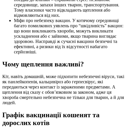
середовище, запахи інших тварин, транспортування.
Тому власники часто відкладають щеплення або
відмовляються від них.
Міфи про небезпеку вакцин. У котячому середовищі
багато помилкових уявлень про “шкідливість” вакцин:
що вони викликають хвороби, можуть викликати
ускладнення або є зайвими, якщо тварина виглядає
здоровою. Насправді ж сучасні вакцини безпечні та
ефективні, а ризики від їх відсутності набагато
серйозніші.
Чому щеплення важливі?
Кіт, навіть домашній, може підхопити небезпечні віруси, такі
як панлейкопенія, кальцивіроз або герпесвірус, які
передаються через контакт із зараженими предметами. А
щеплення від сказу є обов’язковим за законом, адже ця
хвороба смертельно небезпечна не тільки для тварин, а й для
людей.
Графік вакцинації кошенят та
дорослих котів