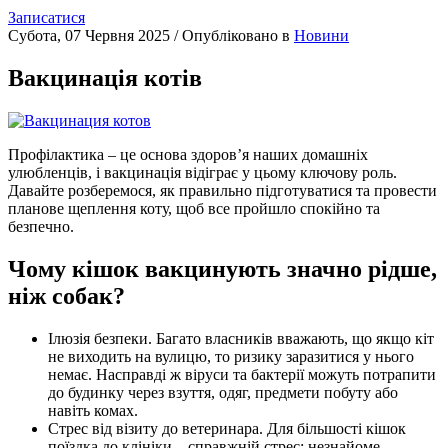
Записатися
Субота, 07 Червня 2025
/
Опубліковано в
Новини
Вакцинація котів
Профілактика – це основа здоров’я наших домашніх
улюбленців, і вакцинація відіграє у цьому ключову роль.
Давайте розберемося, як правильно підготуватися та провести
планове щеплення коту, щоб все пройшло спокійно та
безпечно.
Чому кішок вакцинують значно рідше,
ніж собак?
Ілюзія безпеки. Багато власників вважають, що якщо кіт
не виходить на вулицю, то ризику заразитися у нього
немає. Насправді ж віруси та бактерії можуть потрапити
до будинку через взуття, одяг, предмети побуту або
навіть комах.
Стрес від візиту до ветеринара. Для більшості кішок
поїздка до клініки – справжній стрес: незнайоме