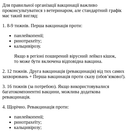
Для правильної організації вакцинації важливо
проконсультуватися з ветеринаром, але стандартний графік
має такий вигляд:
1. 8-9 тижнів. Перша вакцинація проти:
панлейкопенії;
ринотрахеїту;
кальцивірозу.
Якщо в регіоні поширений вірусний лейкоз кішок,
то може бути включена відповідна вакцина.
2. 12 тижнів. Друга вакцинація (ревакцинація) від тих самих
захворювань + Перша вакцинація проти сказу (обов’язково!).
3. 16 тижнів (за потребою). Якщо використовувалися
багатокомпонентні вакцини, можлива додаткова
ревакцинація.
4. Щорічно. Ревакцинація проти:
панлейкопенії;
ринотрахеїту;
кальцивірозу;