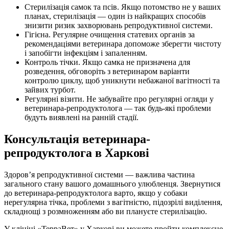
Стерилізація самок та псів. Якщо потомство не у ваших
планах, стерилізація — один із найкращих способів
знизити ризик захворювань репродуктивної системи.
Гігієна. Регулярне очищення статевих органів за
рекомендаціями ветеринара допоможе зберегти чистоту
і запобігти інфекціям і запаленням.
Контроль тічки. Якщо самка не призначена для
розведення, обговоріть з ветеринаром варіанти
контролю циклу, щоб уникнути небажаної вагітності та
зайвих турбот.
Регулярні візити. Не забувайте про регулярні огляди у
ветеринара-репродуктолога — так будь-які проблеми
будуть виявлені на ранній стадії.
Консультація ветеринара-
репродуктолога в Харкові
Здоров’я репродуктивної системи — важлива частина
загального стану вашого домашнього улюбленця. Звернутися
до ветеринара-репродуктолога варто, якщо у собаки
нерегулярна тічка, проблеми з вагітністю, підозрілі виділення,
складнощі з розмноженням або ви плануєте стерилізацію.
У клініці «ТерраВет» у Харкові ви можете пройти комплексне