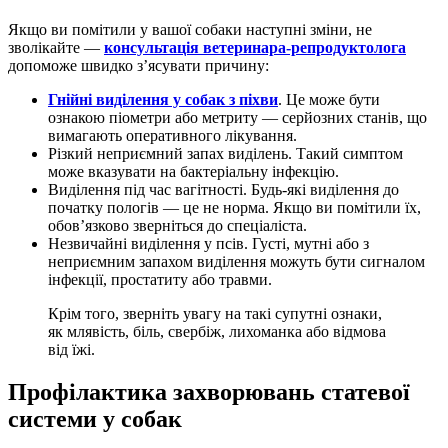
Якщо ви помітили у вашої собаки наступні зміни, не
зволікайте —
консультація ветеринара-репродуктолога
допоможе швидко з’ясувати причину:
Гнійні виділення у собак з піхви
. Це може бути
ознакою піометри або метриту — серйозних станів, що
вимагають оперативного лікування.
Різкий неприємний запах виділень. Такий симптом
може вказувати на бактеріальну інфекцію.
Виділення під час вагітності. Будь-які виділення до
початку пологів — це не норма. Якщо ви помітили їх,
обов’язково зверніться до спеціаліста.
Незвичайні виділення у псів. Густі, мутні або з
неприємним запахом виділення можуть бути сигналом
інфекції, простатиту або травми.
Крім того, зверніть увагу на такі супутні ознаки,
як млявість, біль, свербіж, лихоманка або відмова
від їжі.
Профілактика захворювань статевої
системи у собак