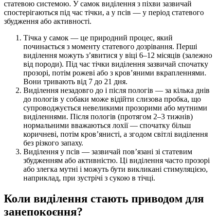
статевою системою. У самок виділення з піхви зазвичай
спостерігаються під час тічки, а у псів — у період статевого
збудження або активності.
Тічка у самок — це природний процес, який
починається з моменту статевого дозрівання. Перші
виділення можуть з’явитися у віці 6–12 місяців (залежно
від породи). Під час тічки виділення зазвичай спочатку
прозорі, потім рожеві або з кров’яними вкрапленнями.
Вони тривають від 7 до 21 дня.
Виділення незадовго до і після пологів — за кілька днів
до пологів у собаки може відійти слизова пробка, що
супроводжується невеликими прозорими або мутними
виділеннями. Після пологів (протягом 2–3 тижнів)
нормальними вважаються лохії — спочатку більш
коричневі, потім кров’янисті, а згодом світлі виділення
без різкого запаху.
Виділення у псів — зазвичай пов’язані зі статевим
збудженням або активністю. Ці виділення часто прозорі
або злегка мутні і можуть бути викликані стимуляцією,
наприклад, при зустрічі з сукою в тічці.
Коли виділення стають приводом для
занепокоєння?