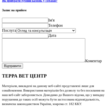
Як прибрати зубний камінь у собаки?
Запис на прийом
Ім'я
Телефон
Послуга
Дата
Коментар
Відправити
ТЕРРА ВЕТ ЦЕНТР
Матеріали, викладені на даному веб-сайті представлені лише для
ознайомлення. Використання матеріалів без дозволу та без посилання на
наш веб-сайт забороняється. Доводимо до Вашого відома, що у випадку
порушення до таких осіб можуть бути застосована відповідальність,
визначена законодавством України, зокрема ст. 182 ККУ.