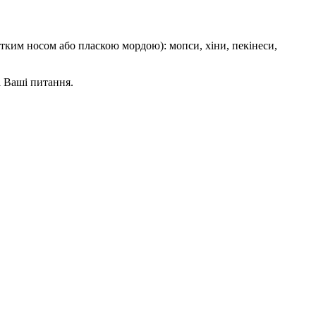
отким носом або пласкою мордою): мопси, хіни, пекінеси,
і Ваші питання.