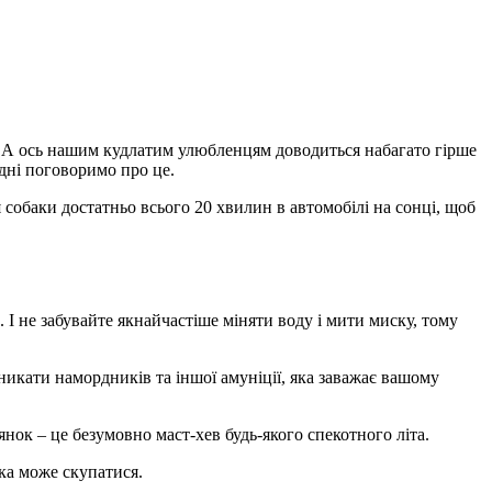
ої. А ось нашим кудлатим улюбленцям доводиться набагато гірше
дні поговоримо про це.
 собаки достатньо всього 20 хвилин в автомобілі на сонці, щоб
 І не забувайте якнайчастіше міняти воду і мити миску, тому
икати намордників та іншої амуніції, яка заважає вашому
нок – це безумовно маст-хев будь-якого спекотного літа.
ка може скупатися.