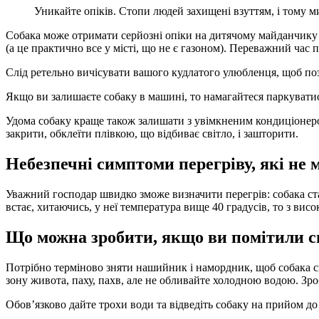
Уникайте опіків. Стопи людей захищені взуттям, і тому ми
Собака може отримати серйозні опіки на дитячому майданчику 
(а це практично все у місті, що не є газоном). Переважний час п
Слід ретельно вичісувати вашого кудлатого улюбленця, щоб позб
Якщо ви залишаєте собаку в машині, то намагайтеся паркуватися
Удома собаку краще також залишати з увімкненим кондиціонером
закрити, обклеїти плівкою, що відбиває світло, і зашторити.
Небезпечні симптоми перегріву, які не
Уважний господар швидко зможе визначити перегрів: собака ста
встає, хитаючись, у неї температура вище 40 градусів, то з ви
Що можна зробити, якщо ви помітили с
Потрібно терміново зняти нашийник і намордник, щоб собака сп
зону живота, паху, пахв, але не обливайте холодною водою. З
Обов’язково дайте трохи води та відведіть собаку на прийом до 