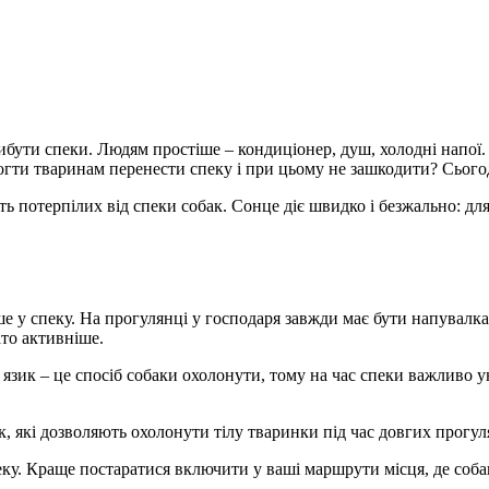
 атрибути спеки. Людям простіше – кондиціонер, душ, холодні нап
огти тваринам перенести спеку і при цьому не зашкодити? Сього
ь потерпілих від спеки собак. Сонце діє швидко і безжально: для
е у спеку. На прогулянці у господаря завжди має бути напувалка.
ато активніше.
зик – це спосіб собаки охолонути, тому на час спеки важливо ун
 які дозволяють охолонути тілу тваринки під час довгих прогуля
ку. Краще постаратися включити у ваші маршрути місця, де соба