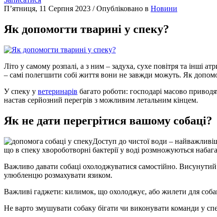
П’ятниця, 11 Серпня 2023
/
Опубліковано в
Новини
Як допомогти тварині у спеку?
Літо у самому розпалі, а з ним – задуха, сухе повітря та інші
– самі полегшити собі життя вони не завжди можуть. Як допом
У спеку у
ветеринарів
багато роботи: господарі масово приводят
настав серйозний перегрів з можливим летальним кінцем.
Як не дати перегрітися вашому собаці?
Доступ до чистої води – найважливіш
що в спеку хвороботворні бактерії у воді розмножуються набаг
Важливо давати собаці охолоджуватися самостійно. Висунутий я
улюбленцю розмахувати язиком.
Важливі гаджети: килимок, що охолоджує, або жилети для собак,
Не варто змушувати собаку бігати чи виконувати команди у спе