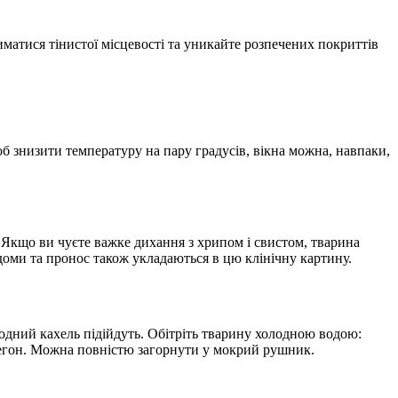
матися тінистої місцевості та уникайте розпечених покриттів
 знизити температуру на пару градусів, вікна можна, навпаки,
 Якщо ви чуєте важке дихання з хрипом і свистом, тварина
удоми та пронос також укладаються в цю клінічну картину.
лодний кахель підійдуть. Обітріть тварину холодною водою:
стегон. Можна повністю загорнути у мокрий рушник.