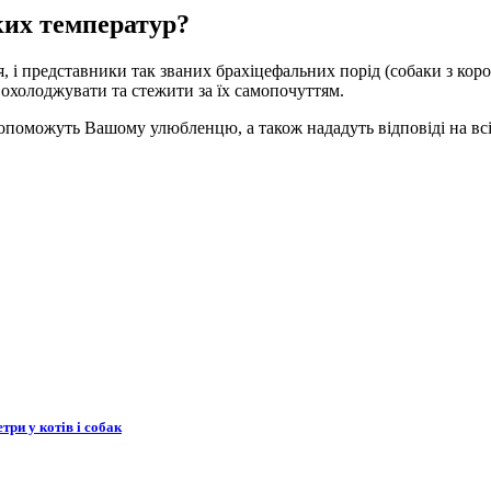
ких температур?
, і представники так званих брахіцефальних порід (собаки з кор
 охолоджувати та стежити за їх самопочуттям.
ї допоможуть Вашому улюбленцю, а також нададуть відповіді на вс
три у котів і собак