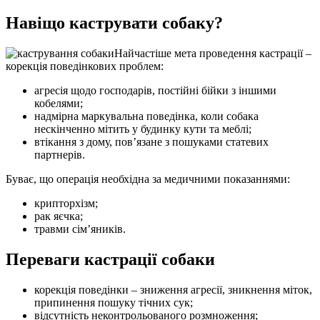
Навіщо каструвати собаку?
Найчастіше мета проведення кастрації –
корекція поведінкових проблем:
агресія щодо господарів, постійні бійки з іншими
кобелями;
надмірна маркувальна поведінка, коли собака
нескінченно мітить у будинку кути та меблі;
втікання з дому, пов’язане з пошуками статевих
партнерів.
Буває, що операція необхідна за медичними показаннями:
крипторхізм;
рак яєчка;
травми сім’яників.
Переваги кастрації собаки
корекція поведінки – зниження агресії, зникнення міток,
припинення пошуку тічних сук;
відсутність неконтрольованого розмноження;