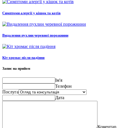
Симптоми алергії у кішок та котів
Видалення пухлин черевної порожнини
Кіт хромає після падіння
Запис на прийом
Ім'я
Телефон
Послуга
Дата
Коментар