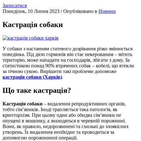
Записатися
Понеділок, 10 Липня 2023
/
Опубліковано в
Новини
Кастрація собаки
У собаки з настанням статевого дозрівання різко змінюється
поведінка. Під дією гормонів він стає некерованим – мітить
територію, може нападати на господарів, збігати з дому. За
статистикою понад 90% втрачених собак – кобелі, що втекли
за тічною сукою. Вирішити такі проблеми допоможе
кастрація собаки (Харків)
.
Що таке кастрація?
Кастрація собаки
– видалення репродуктивних органів,
тобто сім’яників. Іноді трапляється така патологія, як
крипторхізм. При цьому один або обидва сім’яники не
опущені в мошонку, а знаходяться в черевній порожнині.
Вони, як правило, недорозвинені та схильні до злоякісних
утворень. Їх видалення необхідне та проводиться за
допомогою порожнинної операції.