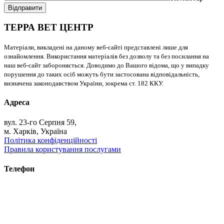
Відправити
ТЕРРА ВЕТ ЦЕНТР
Матеріали, викладені на даному веб-сайті представлені лише для
ознайомлення. Використання матеріалів без дозволу та без посилання на
наш веб-сайт забороняється. Доводимо до Вашого відома, що у випадку
порушення до таких осіб можуть бути застосована відповідальність,
визначена законодавством України, зокрема ст. 182 ККУ.
Адреса
вул. 23-го Серпня 59,
м. Харків, Україна
Політика конфіденційності
Правила користування послугами
Телефон
+38 (093) 391-32-87
+38 (093) 043 10 17
+38 (067) 648 93 57
+38 (050) 927 46 17