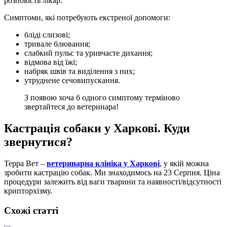
розповість лікар.
Симптоми, які потребують екстреної допомоги:
бліді слизові;
тривале блювання;
слабкий пульс та уривчасте дихання;
відмова від їжі;
набряк швів та виділення з них;
утруднене сечовипускання.
З появою хоча б одного симптому терміново
звертайтеся до ветеринара!
Кастрація собаки у Харкові. Куди
звернутися?
Терра Вет –
ветеринарна клініка у Харкові
, у якій можна
зробити кастрацію собак. Ми знаходимось на 23 Серпня. Ціна
процедури залежить від ваги тварини та наявності/відсутності
крипторхізму.
Схожі статті