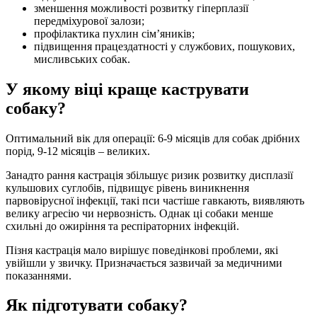
зменшення можливості розвитку гіперплазії
передміхурової залози;
профілактика пухлин сім’яників;
підвищення працездатності у службових, пошукових,
мисливських собак.
У якому віці краще каструвати
собаку?
Оптимальний вік для операції: 6-9 місяців для собак дрібних
порід, 9-12 місяців – великих.
Занадто рання кастрація збільшує ризик розвитку дисплазії
кульшових суглобів, підвищує рівень виникнення
парвовірусної інфекції, такі пси частіше гавкають, виявляють
велику агресію чи нервозність. Однак ці собаки менше
схильні до ожиріння та респіраторних інфекцій.
Пізня кастрація мало вирішує поведінкові проблеми, які
увійшли у звичку. Призначається зазвичай за медичними
показаннями.
Як підготувати собаку?