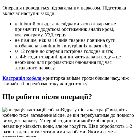
Операція проводиться під загальним наркозом. Підготовка
включає наступні заходи:
клінічний огляд, за наслідками якого лікар може
призначити додаткові обстеження: аналіз крові,
коагулограму, УЗД серця;
не пізніше, ніж за 10 днів тварина повинна бути
позбавлена зовнішніх і внутрішніх паразитів;
за 12 годин до операції потрібна голодна дієта;
за 4-6 годин тварині припиняють давати воду – це
необхідно для профілактики блювання під час
загального наркозу.
Кастрація кобеля-
крипторха займає трохи більше часу, ніж
звичайна і передбачає таку ж підготовку.
Що робити після операції?
Відразу після кастрації виділіть
кобелю тихе, затемнене місце, де він перебуватиме до повного
виходу з наркозу. У перші години випаюйте зі шприца
невелику кількість води, але не годуйте. Шви обробляють 1-2
рази на день антисептичними засобами. Якими саме –