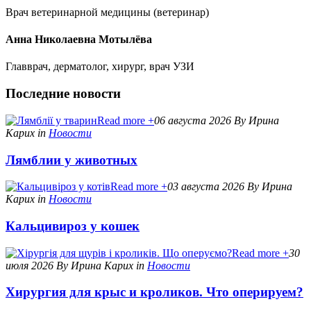
Врач ветеринарной медицины (ветеринар)
Анна Николаевна Мотылёва
Главврач, дерматолог, хирург, врач УЗИ
Последние новости
Read more +
06 августа 2026
By Ирина
Карих
in
Новости
Лямблии у животных
Read more +
03 августа 2026
By Ирина
Карих
in
Новости
Кальцивироз у кошек
Read more +
30
июля 2026
By Ирина Карих
in
Новости
Хирургия для крыс и кроликов. Что оперируем?