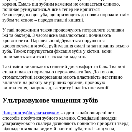
кореня. Емаль під зубним каменем не омивається слиною,
починає руйнуватися.А ясна тепер не кріпиться
безпосередньо до зуба, що призводить до появи порожнин між
зубом та ясною – пародонтальні кишені.
У такі порожнини також продовжують потрапляти залишки
їжі та бактерії. З часом ясна запалюються і починають
кровоточити. Паралельно відбувається порушення
кровопостачання зуба, руйнування емалі та загнивання всього
зуба. Також порушується фіксація зубів у кістки, вони
починають хитатися і з часом випадають.
Такі зміни викликають сильний дискомфорт та біль. Тварині
ставати важко нормально пережовувати їжу. До того ж,
стоматологічні захворювання мають властивість негативно
впливати на роботу внутрішніх органів, провокую
виникнення, наприклад, гастриту і навіть пневмонії.
Ультразвукове чищення зубів
Чищення зубів ультразвуком
– один із найпоширеніших
способів позбутися зубного каменю. Спеціальні насадки
ультразвукового скалера дозволяють повністю прибрати тверді
відкладення як на видимій частині зуба, так і з-під ясна,