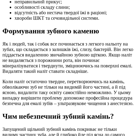
неправильний прикус;
особливості складу слини;
відсутність або нестача твердої їжі в раціоні;
хвороби ШКТ та сечовидільної системи.
Формування зубного каменю
Як і людей, так і собак все починається з легкого нальоту на
зубах, що складається з залишків їжі, слизу, бактерій. Він легко
піддається видаленню звичайною зубною щіткою. Якщо наліт
не видаляється з порожнини рота, він починає
мінералізуватися і тверднути, зміцнюючись на поверхні емалі.
Видаляти такий наліт ставати складніше.
Коли наліт остаточно твердне, перетворюючись на камінь,
обволікаючи зуб не тільки на видимій його частині, а й під
ясною, видалити таку освіту самостійно неможливо. У цьому
випадку вирішити проблему допоможе професійна процедура
безпечна для емалі зубів – ультразвукове чищення з анестезією.
Чим небезпечний зубний камінь?
Запущений щільний зубний камінь покриває не тільки
видиму частину зуба, але й глибоко йде під ясна до самого