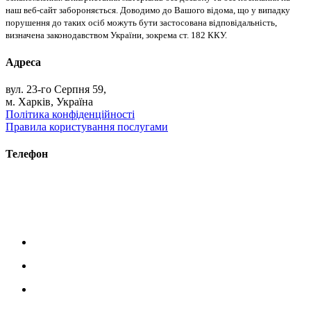
наш веб-сайт забороняється. Доводимо до Вашого відома, що у випадку
порушення до таких осіб можуть бути застосована відповідальність,
визначена законодавством України, зокрема ст. 182 ККУ.
Адреса
вул. 23-го Серпня 59,
м. Харків, Україна
Політика конфіденційності
Правила користування послугами
Телефон
+38 (093) 391-32-87
+38 (093) 043 10 17
+38 (067) 648 93 57
+38 (050) 927 46 17