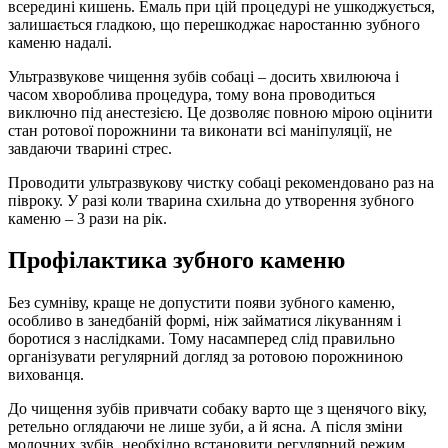
всередині кишень. Емаль при цій процедурі не ушкоджується,
залишається гладкою, що перешкоджає наростанню зубного
каменю надалі.
Ультразвукове чищення зубів собаці – досить хвилююча і
часом хвороблива процедура, тому вона проводиться
виключно під анестезією. Це дозволяє повною мірою оцінити
стан ротової порожнини та виконати всі маніпуляції, не
завдаючи тварині стрес.
Проводити ультразвукову чистку собаці рекомендовано раз на
півроку. У разі коли тварина схильна до утворення зубного
каменю – 3 рази на рік.
Профілактика зубного каменю
Без сумніву, краще не допустити появи зубного каменю,
особливо в занедбаній формі, ніж займатися лікуванням і
боротися з наслідками. Тому насамперед слід правильно
організувати регулярний догляд за ротовою порожниною
вихованця.
До чищення зубів привчати собаку варто ще з щенячого віку,
ретельно оглядаючи не лише зуби, а й ясна. А після зміни
молочних зубів, необхідно встановити регулярний режим