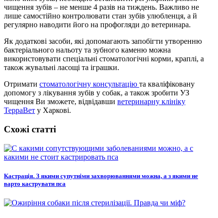
чищення зубів – не менше 4 разів на тиждень. Важливо не
лише самостійно контролювати стан зубів улюбленця, а й
регулярно наводити його на профогляди до ветеринара.
Як додаткові засоби, які допомагають запобігти утворенню
бактеріального нальоту та зубного каменю можна
використовувати спеціальні стоматологічні корми, краплі, а
також жувальні ласощі та іграшки.
Отримати
стоматологічну консультацію
та кваліфіковану
допомогу з лікування зубів у собак, а також зробити УЗ
чищення Ви зможете, відвідавши
ветеринарну клініку
ТерраВет
у Харкові.
Схожі статті
Кастрація. З якими супутніми захворюваннями можна, а з якими не
варто каструвати пса