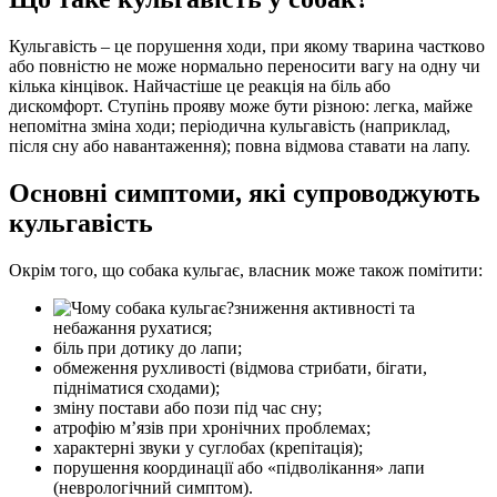
Кульгавість – це порушення ходи, при якому тварина частково
або повністю не може нормально переносити вагу на одну чи
кілька кінцівок. Найчастіше це реакція на біль або
дискомфорт. Ступінь прояву може бути різною: легка, майже
непомітна зміна ходи; періодична кульгавість (наприклад,
після сну або навантаження); повна відмова ставати на лапу.
Основні симптоми, які супроводжують
кульгавість
Окрім того, що собака кульгає, власник може також помітити:
зниження активності та
небажання рухатися;
біль при дотику до лапи;
обмеження рухливості (відмова стрибати, бігати,
підніматися сходами);
зміну постави або пози під час сну;
атрофію м’язів при хронічних проблемах;
характерні звуки у суглобах (крепітація);
порушення координації або «підволікання» лапи
(неврологічний симптом).