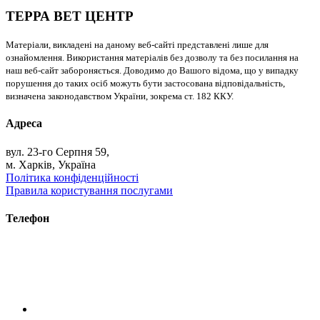
ТЕРРА ВЕТ ЦЕНТР
Матеріали, викладені на даному веб-сайті представлені лише для
ознайомлення. Використання матеріалів без дозволу та без посилання на
наш веб-сайт забороняється. Доводимо до Вашого відома, що у випадку
порушення до таких осіб можуть бути застосована відповідальність,
визначена законодавством України, зокрема ст. 182 ККУ.
Адреса
вул. 23-го Серпня 59,
м. Харків, Україна
Політика конфіденційності
Правила користування послугами
Телефон
+38 (093) 391-32-87
+38 (093) 043 10 17
+38 (067) 648 93 57
+38 (050) 927 46 17