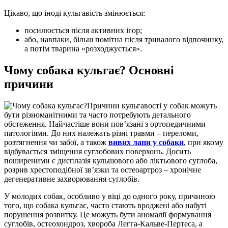
Цікаво, що іноді кульгавість змінюється:
посилюється після активних ігор;
або, навпаки, більш помітна після тривалого відпочинку,
а потім тварина «розходжується».
Чому собака кульгає? Основні
причини
Причини кульгавості у собак можуть
бути різноманітними та часто потребують детального
обстеження. Найчастіше вони пов’язані з ортопедичними
патологіями. До них належать різні травми – переломи,
розтягнення чи забої, а також
вивих лапи у собаки
, при якому
відбувається зміщення суглобових поверхонь. Досить
поширеними є дисплазія кульшового або ліктьового суглоба,
розрив хрестоподібної зв’язки та остеоартроз – хронічне
дегенеративне захворювання суглобів.
У молодих собак, особливо у віці до одного року, причиною
того, що собака кульгає, часто стають вроджені або набуті
порушення розвитку. Це можуть бути аномалії формування
суглобів, остеохондроз, хвороба Легга-Кальве-Пертеса, а