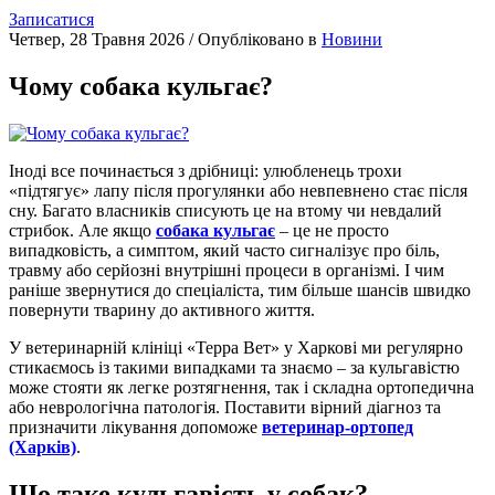
Записатися
Четвер, 28 Травня 2026
/
Опубліковано в
Новини
Чому собака кульгає?
Іноді все починається з дрібниці: улюбленець трохи
«підтягує» лапу після прогулянки або невпевнено стає після
сну. Багато власників списують це на втому чи невдалий
стрибок. Але якщо
собака кульгає
– це не просто
випадковість, а симптом, який часто сигналізує про біль,
травму або серйозні внутрішні процеси в організмі. І чим
раніше звернутися до спеціаліста, тим більше шансів швидко
повернути тварину до активного життя.
У ветеринарній клініці «Терра Вет» у Харкові ми регулярно
стикаємось із такими випадками та знаємо – за кульгавістю
може стояти як легке розтягнення, так і складна ортопедична
або неврологічна патологія. Поставити вірний діагноз та
призначити лікування допоможе
ветеринар-ортопед
(Харків)
.
Що таке кульгавість у собак?