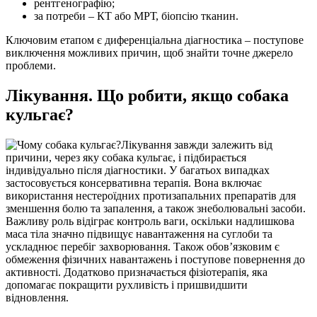
рентгенографію;
за потреби – КТ або МРТ, біопсію тканин.
Ключовим етапом є диференціальна діагностика – поступове
виключення можливих причин, щоб знайти точне джерело
проблеми.
Лікування. Що робити, якщо собака
кульгає?
Лікування завжди залежить від
причини, через яку собака кульгає, і підбирається
індивідуально після діагностики. У багатьох випадках
застосовується консервативна терапія. Вона включає
використання нестероїдних протизапальних препаратів для
зменшення болю та запалення, а також знеболювальні засоби.
Важливу роль відіграє контроль ваги, оскільки надлишкова
маса тіла значно підвищує навантаження на суглоби та
ускладнює перебіг захворювання. Також обов’язковим є
обмеження фізичних навантажень і поступове повернення до
активності. Додатково призначається фізіотерапія, яка
допомагає покращити рухливість і пришвидшити
відновлення.