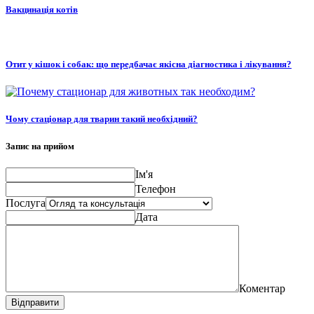
Вакцинація котів
Отит у кішок і собак: що передбачає якісна діагностика і лікування?
Чому стаціонар для тварин такий необхідний?
Запис на прийом
Ім'я
Телефон
Послуга
Дата
Коментар
Відправити