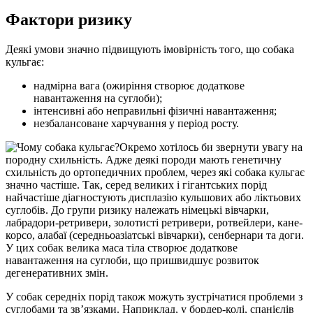
Фактори ризику
Деякі умови значно підвищують імовірність того, що собака
кульгає:
надмірна вага (ожиріння створює додаткове
навантаження на суглоби);
інтенсивні або неправильні фізичні навантаження;
незбалансоване харчування у період росту.
Окремо хотілось би звернути увагу на
породну схильність. Адже деякі породи мають генетичну
схильність до ортопедичних проблем, через які собака кульгає
значно частіше. Так, серед великих і гігантських порід
найчастіше діагностують дисплазію кульшових або ліктьових
суглобів. До групи ризику належать німецькі вівчарки,
лабрадори-ретривери, золотисті ретривери, ротвейлери, кане-
корсо, алабаї (середньоазіатські вівчарки), сенбернари та доги.
У цих собак велика маса тіла створює додаткове
навантаження на суглоби, що пришвидшує розвиток
дегенеративних змін.
У собак середніх порід також можуть зустрічатися проблеми з
суглобами та зв’язками. Наприклад, у бордер-колі, спанієлів