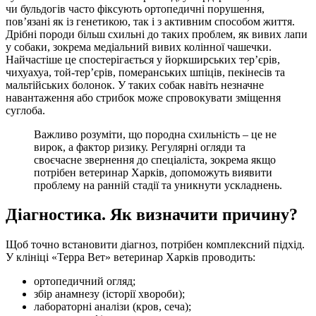
чи бульдогів часто фіксують ортопедичні порушення,
пов’язані як із генетикою, так і з активним способом життя.
Дрібні породи більш схильні до таких проблем, як вивих лапи
у собаки, зокрема медіальний вивих колінної чашечки.
Найчастіше це спостерігається у йоркширських тер’єрів,
чихуахуа, той-тер’єрів, померанських шпіців, пекінесів та
мальтійських болонок. У таких собак навіть незначне
навантаження або стрибок може спровокувати зміщення
суглоба.
Важливо розуміти, що породна схильність – це не
вирок, а фактор ризику. Регулярні огляди та
своєчасне звернення до спеціаліста, зокрема якщо
потрібен ветеринар Харків, допоможуть виявити
проблему на ранній стадії та уникнути ускладнень.
Діагностика. Як визначити причину?
Щоб точно встановити діагноз, потрібен комплексний підхід.
У клініці «Терра Вет» ветеринар Харків проводить:
ортопедичний огляд;
збір анамнезу (історії хвороби);
лабораторні аналізи (кров, сеча);