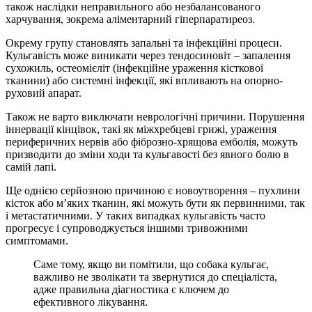
також наслідки неправильного або незбалансованого
харчування, зокрема аліментарний гіперпаратиреоз.
Окрему групу становлять запальні та інфекційні процеси.
Кульгавість може виникати через тендосиновіт – запалення
сухожиль, остеомієліт (інфекційне ураження кісткової
тканини) або системні інфекції, які впливають на опорно-
руховий апарат.
Також не варто виключати неврологічні причини. Порушення
іннервації кінцівок, такі як міжхребцеві грижі, ураження
периферичних нервів або фіброзно-хрящова емболія, можуть
призводити до зміни ходи та кульгавості без явного болю в
самій лапі.
Ще однією серйозною причиною є новоутворення – пухлини
кісток або м’яких тканин, які можуть бути як первинними, так
і метастатичними. У таких випадках кульгавість часто
прогресує і супроводжується іншими тривожними
симптомами.
Саме тому, якщо ви помітили, що собака кульгає,
важливо не зволікати та звернутися до спеціаліста,
адже правильна діагностика є ключем до
ефективного лікування.