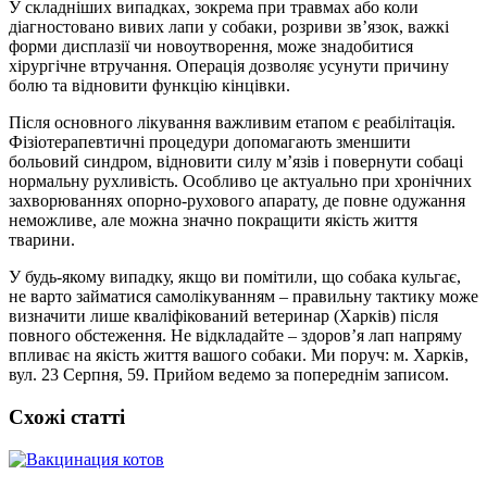
У складніших випадках, зокрема при травмах або коли
діагностовано вивих лапи у собаки, розриви зв’язок, важкі
форми дисплазії чи новоутворення, може знадобитися
хірургічне втручання. Операція дозволяє усунути причину
болю та відновити функцію кінцівки.
Після основного лікування важливим етапом є реабілітація.
Фізіотерапевтичні процедури допомагають зменшити
больовий синдром, відновити силу м’язів і повернути собаці
нормальну рухливість. Особливо це актуально при хронічних
захворюваннях опорно-рухового апарату, де повне одужання
неможливе, але можна значно покращити якість життя
тварини.
У будь-якому випадку, якщо ви помітили, що собака кульгає,
не варто займатися самолікуванням – правильну тактику може
визначити лише кваліфікований ветеринар (Харків) після
повного обстеження. Не відкладайте – здоров’я лап напряму
впливає на якість життя вашого собаки. Ми поруч: м. Харків,
вул. 23 Серпня, 59. Прийом ведемо за попереднім записом.
Схожі статті