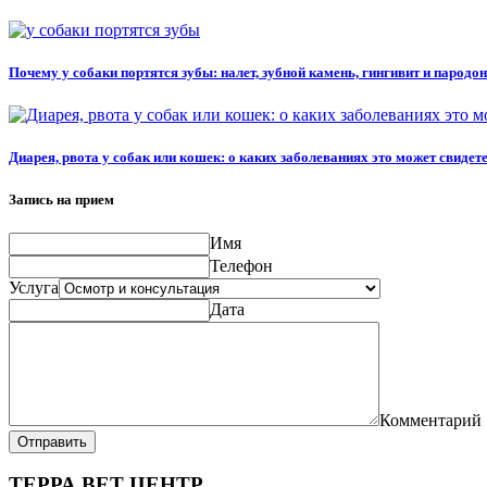
Почему у собаки портятся зубы: налет, зубной камень, гингивит и пародо
Диарея, рвота у собак или кошек: о каких заболеваниях это может свидет
Запись на прием
Имя
Телефон
Услуга
Дата
Комментарий
Отправить
ТЕРРА ВЕТ ЦЕНТР