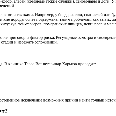
корсо, алабаи (среднеазиатские овчарки), сенбернары и доги. У
менений.
ставами и связками. Например, у бордер-колли, спаниелей или 
 Мелкие породы более подвержены таким проблемам, как вывих л
 чихуахуа, той-терьеров, померанских шпицев, пекинесов и маль
 не приговор, а фактор риска. Регулярные осмотры и своевреме
 стадии и избежать осложнений.
?
д. В клинике Терра Вет ветеринар Харьков проводит:
постепенное исключение возможных причин найти точный источ
ет?