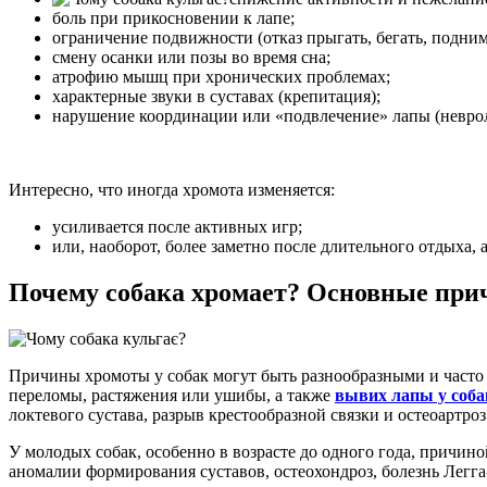
боль при прикосновении к лапе;
ограничение подвижности (отказ прыгать, бегать, подним
смену осанки или позы во время сна;
атрофию мышц при хронических проблемах;
характерные звуки в суставах (крепитация);
нарушение координации или «подвлечение» лапы (невро
Интересно, что иногда хромота изменяется:
усиливается после активных игр;
или, наоборот, более заметно после длительного отдыха, 
Почему собака хромает? Основные пр
Причины хромоты у собак могут быть разнообразными и часто 
переломы, растяжения или ушибы, а также
вывих лапы у соба
локтевого сустава, разрыв крестообразной связки и остеоартро
У молодых собак, особенно в возрасте до одного года, причин
аномалии формирования суставов, остеохондроз, болезнь Легга