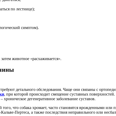
аться по лестнице);
логический симптом).
а затем животное «расхаживается».
ичины
требуют детального обследования. Чаще они связаны с ортопед
ки
, при которой происходит смещение суставных поверхностей.
з – хроническое дегенеративное заболевание суставов.
ой того, что собака хромает, часто становятся врожденными ил
-Кальве-Пертеса, а также последствия неправильного или несба