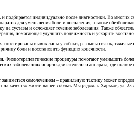
т, и подбирается индивидуально после диагностики. Во многих с
аратов для уменьшения боли и воспаления, а также обезболиваю
ку на суставы и осложняет течение заболевания. Также обязате
ерапия, помогающая улучшить подвижность и ускорить восстано
 диагностированы вывих лапы у собаки, разрывы связок, тяжелые
причину боли и восстановить функцию конечности.
ия. Физиотерапевтические процедуры помогают уменьшить болев
ских заболеваниях опорно-двигательного аппарата, где полное
оит заниматься самолечением – правильную тактику может опред
 на качество жизни вашей собаки. Мы рядом: г. Харьков, ул. 23