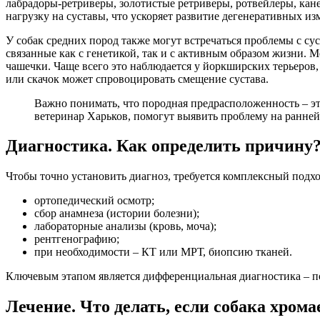
лабрадоры-ретриверы, золотистые ретриверы, ротвейлеры, кане-
нагрузку на суставы, что ускоряет развитие дегенеративных из
У собак средних пород также могут встречаться проблемы с су
связанные как с генетикой, так и с активным образом жизни.
чашечки. Чаще всего это наблюдается у йоркширских терьеров,
или скачок может спровоцировать смещение сустава.
Важно понимать, что породная предрасположенность – это
ветеринар Харьков, помогут выявить проблему на ранней
Диагностика. Как определить причину
Чтобы точно установить диагноз, требуется комплексный подхо
ортопедический осмотр;
сбор анамнеза (истории болезни);
лабораторные анализы (кровь, моча);
рентгенографию;
при необходимости – КТ или МРТ, биопсию тканей.
Ключевым этапом является дифференциальная диагностика – 
Лечение. Что делать, если собака хрома