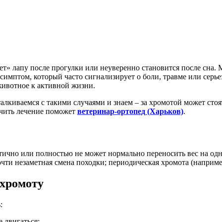
ет» лапу после прогулки или неуверенно становится после сна.
а симптом, который часто сигнализирует о боли, травме или сер
животное к активной жизни.
лкиваемся с такими случаями и знаем – за хромотой может стоят
ачить лечение поможет
ветеринар-ортопед (Харьков)
.
ично или полностью не может нормально переносить вес на одну
чти незаметная смена походки; периодическая хромота (например
хромоту
:
 двигаться;