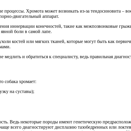
 процессы. Хромота может возникать из-за тендосиновита – в
порно-двигательный аппарат.
ения иннервации конечностей, такие как межпозвонковые грыж
явной боли в самой лапе.
холи костей или мягких тканей, которые могут быть как первичн
мами.
 не медлить и обратиться к специалисту, ведь правильная диагн
о собака хромает:
зку на суставы);
сть. Ведь некоторые породы имеют генетическую предрасположе
 чаще всего диагностируют дисплазию тазобедренных или локтев