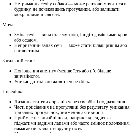
Нетримання сечі у собаки — може раптово мочитися в
будинку, не дочекавшись прогулянки, або залишати
мокрі плями після сну.
Моча:
Зміна сечі — вона стає мутною, іноді з домішками крові
або осадом.
Неприємний запах сечі — може стати більш різким або
гнилостним.
Загальний стан:
Погіршення апетиту (менше їсть або п’є більше
звичайного).
Уникає дотиків до живота через біль.
Поведінка:
Лизання статевих органів через свербіж і подразнення.
Часті присідання на прогулянці без результату, уникання
тривалих прогулянок, зниження активності.
Приймає незвичайні пози, наприклад, сидить з
піджатими задніми лапами або часто змінює положення,
намагаючись знайти зручну позу.