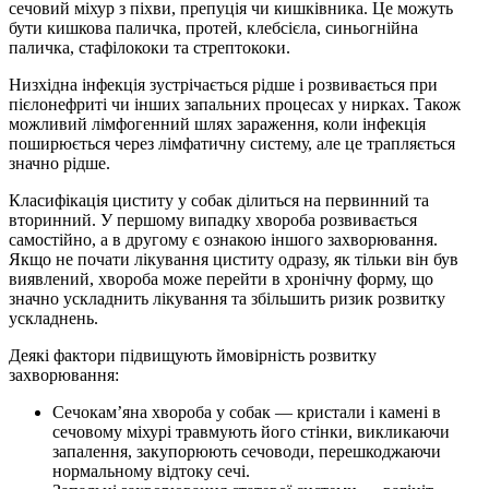
сечовий міхур з піхви, препуція чи кишківника. Це можуть
бути кишкова паличка, протей, клебсієла, синьогнійна
паличка, стафілококи та стрептококи.
Низхідна інфекція зустрічається рідше і розвивається при
пієлонефриті чи інших запальних процесах у нирках. Також
можливий лімфогенний шлях зараження, коли інфекція
поширюється через лімфатичну систему, але це трапляється
значно рідше.
Класифікація циститу у собак ділиться на первинний та
вторинний. У першому випадку хвороба розвивається
самостійно, а в другому є ознакою іншого захворювання.
Якщо не почати лікування циститу одразу, як тільки він був
виявлений, хвороба може перейти в хронічну форму, що
значно ускладнить лікування та збільшить ризик розвитку
ускладнень.
Деякі фактори підвищують ймовірність розвитку
захворювання:
Сечокам’яна хвороба у собак — кристали і камені в
сечовому міхурі травмують його стінки, викликаючи
запалення, закупорюють сечоводи, перешкоджаючи
нормальному відтоку сечі.