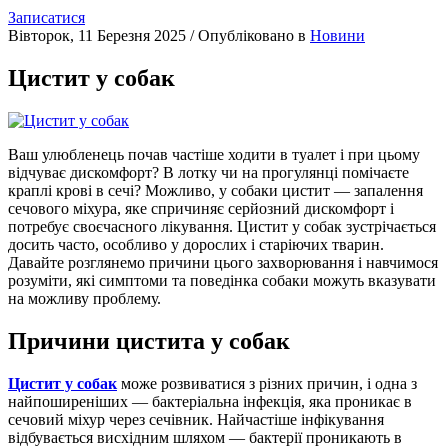
Записатися
Вівторок, 11 Березня 2025
/
Опубліковано в
Новини
Цистит у собак
Ваш улюбленець почав частіше ходити в туалет і при цьому
відчуває дискомфорт? В лотку чи на прогулянці помічаєте
краплі крові в сечі? Можливо, у собаки цистит — запалення
сечового міхура, яке спричиняє серйозний дискомфорт і
потребує своєчасного лікування. Цистит у собак зустрічається
досить часто, особливо у дорослих і старіючих тварин.
Давайте розглянемо причини цього захворювання і навчимося
розуміти, які симптоми та поведінка собаки можуть вказувати
на можливу проблему.
Причини цистита у собак
Цистит у собак
може розвиватися з різних причин, і одна з
найпоширеніших — бактеріальна інфекція, яка проникає в
сечовий міхур через сечівник. Найчастіше інфікування
відбувається висхідним шляхом — бактерії проникають в