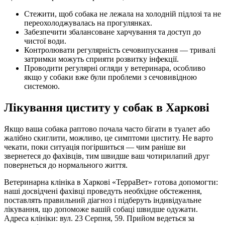
Стежити, щоб собака не лежала на холодній підлозі та не
переохолоджувалась на прогулянках.
Забезпечити збалансоване харчування та доступ до
чистої води.
Контролювати регулярність сечовипускання — тривалі
затримки можуть сприяти розвитку інфекції.
Проводити регулярні огляди у ветеринара, особливо
якщо у собаки вже були проблеми з сечовивідною
системою.
Лікування циститу у собак в Харкові
Якщо ваша собака раптово почала часто бігати в туалет або
жалібно скиглити, можливо, це симптоми циститу. Не варто
чекати, поки ситуація погіршиться — чим раніше ви
звернетеся до фахівців, тим швидше ваш чотирилапий друг
повернеться до нормального життя.
Ветеринарна клініка в Харкові «ТерраВет» готова допомогти:
наші досвідчені фахівці проведуть необхідне обстеження,
поставлять правильний діагноз і підберуть індивідуальне
лікування, що допоможе вашій собаці швидше одужати.
Адреса клініки: вул. 23 Серпня, 59. Прийом ведеться за