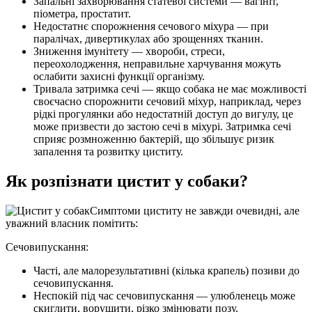
Запальні захворювання статевої системи — вагініт,
піометра, простатит.
Недостатнє спорожнення сечового міхура — при
паралічах, дивертикулах або зрощеннях тканин.
Зниження імунітету — хвороби, стреси,
переохолодження, неправильне харчування можуть
ослабити захисні функції організму.
Тривала затримка сечі — якщо собака не має можливості
своєчасно спорожнити сечовий міхур, наприклад, через
рідкі прогулянки або недостатній доступ до вигулу, це
може призвести до застою сечі в міхурі. Затримка сечі
сприяє розмноженню бактерій, що збільшує ризик
запалення та розвитку циститу.
Як розпізнати цистит у собаки?
Симптоми циститу не завжди очевидні, але
уважний власник помітить:
Сечовипускання:
Часті, але малорезультативні (кілька крапель) позиви до
сечовипускання.
Неспокій під час сечовипускання — улюбленець може
скиглити, ворушити, різко змінювати позу.