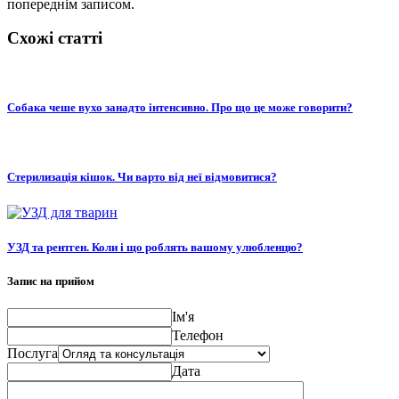
попереднім записом.
Схожі статті
Собака чеше вухо занадто інтенсивно. Про що це може говорити?
Стерилизація кішок. Чи варто від неї відмовитися?
УЗД та рентген. Коли і що роблять вашому улюбленцю?
Запис на прийом
Ім'я
Телефон
Послуга
Дата