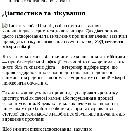
Може скиглити або гарчати.
Діагностика та лікування
При підозрі на цистит важливо
якнайшвидше звернутися до ветеринара. Для діагностики
цього захворювання та виявлення причин запалення зазвичай
проводять низку аналізів: аналіз сечі та крові,
УЗД сечового
міхура собаці
.
Лікування залежить від причини захворювання: антибіотики
— при бактеріальній інфекції; спазмолітики — допомагають
зняти біль та спазми; дієта — ветеринар підбере корм, що
сприяє оздоровленню сечовивідних шляхів; підвищене
споживання рідини — допомагає «промити» сечовий міхур і
прискорити одужання.
Також важливо усунути причини, що сприяють розвитку
циститу, такі як сечові камені або порушення в процесі
сечовипускання. В деяких випадках необхідно відновити
нормальну прохідність сечівника, а при захворюваннях
статевої системи може знадобитися хірургічне втручання для
вирішення проблеми.
Щоб знизити ризик захворювання, важливо: