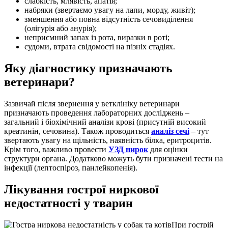
слабкість, млявість, апатія;
набряки (звертаємо увагу на лапи, морду, живіт);
зменшення або повна відсутність сечовиділення
(олігурія або анурія);
неприємний запах із рота, виразки в роті;
судоми, втрата свідомості на пізніх стадіях.
Яку діагностику призначають
ветеринари?
Зазвичай після звернення у ветклініку ветеринари
призначають проведення лабораторних досліджень –
загальний і біохімічний аналізи крові (присутній високий
креатинін, сечовина). Також проводиться
аналіз сечі
– тут
звертають увагу на щільність, наявність білка, еритроцитів.
Крім того, важливо провести
УЗД нирок
для оцінки
структури органа. Додатково можуть бути призначені тести на
інфекції (лептоспіроз, панлейкопенія).
Лікування гострої ниркової
недостатності у тварин
При гострій