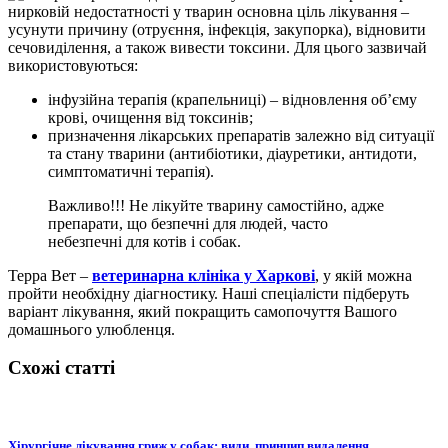
нирковій недостатності у тварин основна ціль лікування –
усунути причину (отруєння, інфекція, закупорка), відновити
сечовиділення, а також вивести токсини. Для цього зазвичай
використовуються:
інфузійна терапія (крапельниці) – відновлення об’єму
крові, очищення від токсинів;
призначення лікарських препаратів залежно від ситуації
та стану тварини (антибіотики, діауретики, антидоти,
симптоматичні терапія).
Важливо!!! Не лікуйте тварину самостійно, адже
препарати, що безпечні для людей, часто
небезпечні для котів і собак.
Терра Вет –
ветеринарна клініка у Харкові
, у якій можна
пройти необхідну діагностику. Наші спеціалісти підберуть
варіант лікування, який покращить самопочуття Вашого
домашнього улюбленця.
Схожі статті
Хірургічне лікування гриж у собак: види, принцип видалення