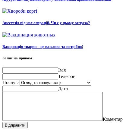
Анестезія під час операцій. Чи є у цьому загроза?
Вакцинація тварин – це важливо та потрібно!
Запис на прийом
Ім'я
Телефон
Послуга
Дата
Коментар
Відправити