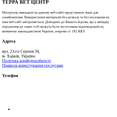
ТЕРРА ВЕТ ЦЕНТР
Матеріали, викладені на даному веб-сайті представлені лише для
ознайомлення. Використання матеріалів без дозволу та без посилання на
наш веб-сайт забороняється. Доводимо до Вашого відома, що у випадку
порушення до таких осіб можуть бути застосована відповідальність,
визначена законодавством України, зокрема ст. 182 ККУ.
Адреса
вул. 23-го Серпня 59,
м. Харків, Україна
Політика конфіденційності
Правила користування послугами
Телефон
+38 (093) 391-32-87
+38 (093) 043 10 17
+38 (067) 648 93 57
+38 (050) 927 46 17