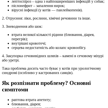
лептоспіроз – одна з найпоширеніших інфекцій у собак;
пієлонефрит – запалення нирок;
вірусні інфекції (у котів — панлейкопенія).
2. Отруєння: ліки, рослини, хімічні речовини та інше.
3. Зневоднення або шок:
втрата великої кількості рідини (блювання, діарея,
перегрів);
внутрішні кровотечі;
серцева недостатність або колапс кровообігу.
4. Закупорка сечовивідних шляхів – камені в сечовому міхурі
або уретрі.
Така проблема досить часто буває у котів при урологічному
синдромі (особливо у кастрованих самців).
Як розпізнати проблему? Основні
симптоми
раптова втрата апетиту;
блювання, діарея;