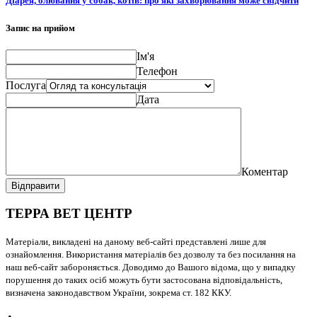
Діарея, блювання у собак, котів: про які захворювання може свідчити
Запис на прийом
Ім'я
Телефон
Послуга
Дата
Коментар
Відправити
ТЕРРА ВЕТ ЦЕНТР
Матеріали, викладені на даному веб-сайті представлені лише для
ознайомлення. Використання матеріалів без дозволу та без посилання на
наш веб-сайт забороняється. Доводимо до Вашого відома, що у випадку
порушення до таких осіб можуть бути застосована відповідальність,
визначена законодавством України, зокрема ст. 182 ККУ.