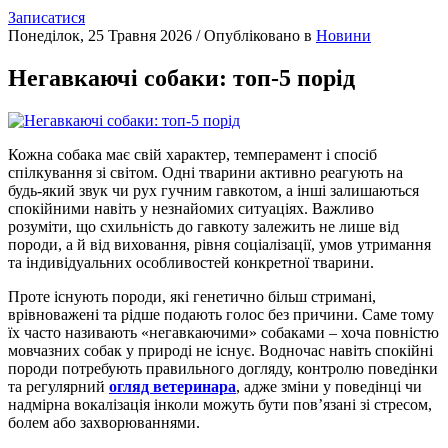
Записатися
Понеділок, 25 Травня 2026
/
Опубліковано в
Новини
Негавкаючі собаки: топ-5 порід
Кожна собака має свій характер, темперамент і спосіб
спілкування зі світом. Одні тварини активно реагують на
будь-який звук чи рух гучним гавкотом, а інші залишаються
спокійними навіть у незнайомих ситуаціях. Важливо
розуміти, що схильність до гавкоту залежить не лише від
породи, а й від виховання, рівня соціалізації, умов утримання
та індивідуальних особливостей конкретної тварини.
Проте існують породи, які генетично більш стримані,
врівноважені та рідше подають голос без причини. Саме тому
їх часто називають «негавкаючими» собаками – хоча повністю
мовчазних собак у природі не існує. Водночас навіть спокійні
породи потребують правильного догляду, контролю поведінки
та регулярний
огляд ветеринара
, адже зміни у поведінці чи
надмірна вокалізація інколи можуть бути пов’язані зі стресом,
болем або захворюваннями.