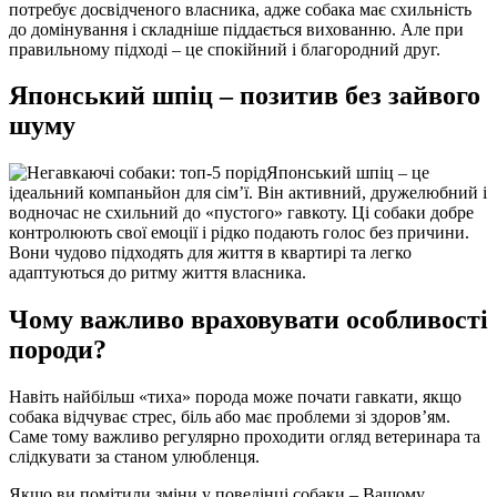
потребує досвідченого власника, адже собака має схильність
до домінування і складніше піддається вихованню. Але при
правильному підході – це спокійний і благородний друг.
Японський шпіц – позитив без зайвого
шуму
Японський шпіц – це
ідеальний компаньйон для сім’ї. Він активний, дружелюбний і
водночас не схильний до «пустого» гавкоту. Ці собаки добре
контролюють свої емоції і рідко подають голос без причини.
Вони чудово підходять для життя в квартирі та легко
адаптуються до ритму життя власника.
Чому важливо враховувати особливості
породи?
Навіть найбільш «тиха» порода може почати гавкати, якщо
собака відчуває стрес, біль або має проблеми зі здоров’ям.
Саме тому важливо регулярно проходити огляд ветеринара та
слідкувати за станом улюбленця.
Якщо ви помітили зміни у поведінці собаки – Вашому