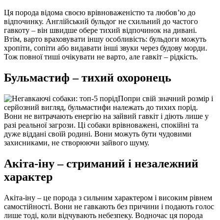
Ця порода відома своєю врівноваженістю та любов’ю до
відпочинку. Англійський бульдог не схильний до частого
гавкоту – він швидше обере тихий відпочинок на дивані.
Втім, варто враховувати іншу особливість: бульдоги можуть
хропіти, сопіти або видавати інші звуки через будову морди.
Тож повної тиші очікувати не варто, але гавкіт – рідкість.
Бульмастиф – тихий охоронець
Попри свій значний розмір і
серйозний вигляд, бульмастифи належать до тихих порід.
Вони не витрачають енергію на зайвий гавкіт і діють лише у
разі реальної загрози. Ці собаки врівноважені, спокійні та
дуже віддані своїй родині. Вони можуть бути чудовими
захисниками, не створюючи зайвого шуму.
Акіта-іну – стриманий і незалежний
характер
Акіта-іну – це порода з сильним характером і високим рівнем
самостійності. Вони не гавкають без причини і подають голос
лише тоді, коли відчувають небезпеку. Водночас ця порода