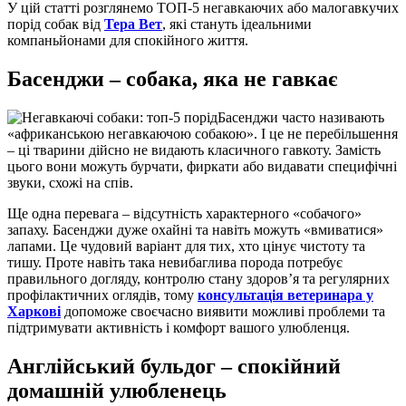
У цій статті розглянемо ТОП-5 негавкаючих або малогавкучих
порід собак від
Тера Вет
, які стануть ідеальними
компаньйонами для спокійного життя.
Басенджи – собака, яка не гавкає
Басенджи часто називають
«африканською негавкаючою собакою». І це не перебільшення
– ці тварини дійсно не видають класичного гавкоту. Замість
цього вони можуть бурчати, фиркати або видавати специфічні
звуки, схожі на спів.
Ще одна перевага – відсутність характерного «собачого»
запаху. Басенджи дуже охайні та навіть можуть «вмиватися»
лапами. Це чудовий варіант для тих, хто цінує чистоту та
тишу. Проте навіть така невибаглива порода потребує
правильного догляду, контролю стану здоров’я та регулярних
профілактичних оглядів, тому
консультація ветеринара у
Харкові
допоможе своєчасно виявити можливі проблеми та
підтримувати активність і комфорт вашого улюбленця.
Англійський бульдог – спокійний
домашній улюбленець