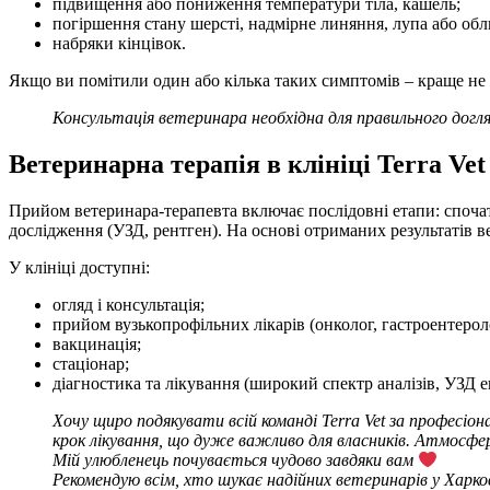
підвищення або пониження температури тіла, кашель;
погіршення стану шерсті, надмірне линяння, лупа або обл
набряки кінцівок.
Якщо ви помітили один або кілька таких симптомів – краще не в
Консультація ветеринара необхідна для правильного догля
Ветеринарна терапія в клініці Terra Vet
Прийом ветеринара-терапевта включає послідовні етапи: спочатк
дослідження (УЗД, рентген). На основі отриманих результатів в
У клініці доступні:
огляд і консультація;
прийом вузькопрофільних лікарів (онколог, гастроентеролог
вакцинація;
стаціонар;
діагностика та лікування (широкий спектр аналізів, УЗД е
Хочу щиро подякувати всій команді Terra Vet за професіо
крок лікування, що дуже важливо для власників. Атмосфер
Мій улюбленець почувається чудово завдяки вам
Рекомендую всім, хто шукає надійних ветеринарів у Харков