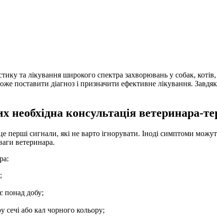
остику та лікування широкого спектра захворювань у собак, котів
може поставити діагноз і призначити ефективне лікування. Завд
х необхідна консультація ветеринара-те
це перші сигнали, які не варто ігнорувати. Іноді симптоми можут
ваги ветеринара.
ра:
;
є понад добу;
у сечі або кал чорного кольору;