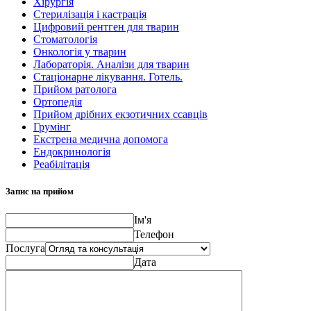
Хірургія
Стерилізація і кастрація
Цифровий рентген для тварин
Стоматологія
Онкологія у тварин
Лабораторія. Аналізи для тварин
Стаціонарне лікування. Готель.
Прийом ратолога
Ортопедія
Прийом дрібних екзотичних ссавців
Грумінг
Екстрена медична допомога
Ендокринологія
Реабілітація
Запис на прийом
Ім'я
Телефон
Послуга
Дата