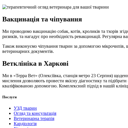
Вакцинація та чіпування
Ми проводимо вакцинацію собак, котів, кроликів та тхорів згі
ризиків, та нагадує про необхідність ревакцинації. Регулярна
Також виконуємо чіпування тварин за допомогою мікрочипів, щ
ветеринарних документів.
Ветклініка в Харкові
Ми в «Терра Вет» (Олексіївка, станція метро 23 Серпня) щоденн
мислення дозволяють провести якісну діагностику та підібрати 
кваліфікованою допомогою. Комплексний підхід в нашій клініц
Послуги
УЗД тварин
Огляд та консультація
Ветеринарна терапія
Кардіологія