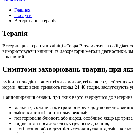
Главная
Послуги
Ветеринарна терапія
Терапія
Ветеринарна терапія в клініці «Терра Вет» містить в собі діагн
використовуючи клінічні та лабораторні методи діагностики, з
і активний.
Симптоми захворювань тварин, при яки
Зміни в поведінці, апетиті чи самопочутті вашого улюбленця – 
норми, якщо вони тривають понад 24-48 годин, заслуговують у
Найпоширеніші ознаки, при яких варто звернутися до ветерина
млявість, сонливість, втрата інтересу до улюблених занять
зміни в апетиті чи питному режимі;
повторювана блювота або діарея, особливо якщо це трива
виділення з носа або очей, утруднене дихання;
часті позиви або відсутність сечовипускання, зміна кольор