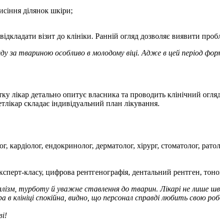
исіння ділянок шкіри;
ідкладати візит до клініки. Ранній огляд дозволяє виявити проб
ду за твариною особливо в молодому віці. Адже в цей період форм
у лікар детально опитує власника та проводить клінічний огляд 
етлікар складає індивідуальний план лікування.
, кардіолог, ендокринолог, дерматолог, хірург, стоматолог, ратол
ксперт-класу, цифрова рентгенографія, дентальний рентген, тоно
налізм, турботу й уважне ставлення до тварин. Лікарі не лише ш
а в клініці спокійна, видно, що персонал справді любить свою ро
і!