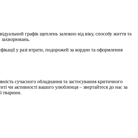
відуальний графік щеплень залежно від віку, способу життя та
х захворювань.
ікації у разі втрати, подорожей за кордон та оформлення
аявність сучасного обладнання та застосування критичного
иті чи активності вашого улюбленця – звертайтеся до нас за
ї тварини.