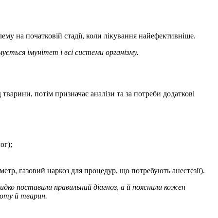
лему на початковій стадії, коли лікування найефективніше.
ується імунітет і всі системи організму.
тварини, потім призначає аналізи та за потреби додаткові
ог);
метр, газовий наркоз для процедур, що потребують анестезії).
видко поставили правильний діагноз, а й пояснили кожен
боту й тварин.