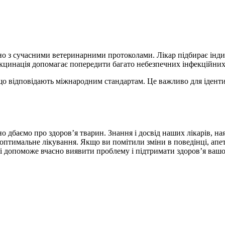
дно з сучасними ветеринарними протоколами. Лікар підбирає інди
 вакцинація допомагає попередити багато небезпечних інфекційни
о відповідають міжнародним стандартам. Це важливо для ідентиф
о дбаємо про здоров’я тварин. Знання і досвід наших лікарів, н
оптимальне лікування. Якщо ви помітили зміни в поведінці, апет
і допоможе вчасно виявити проблему і підтримати здоров’я вашо