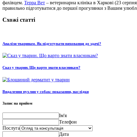
фахівцем.
Терра Вет
– ветеринарна клініка в Харкові (23 серпня
правильно підготуватися до першої прогулянки з Вашим улюбле
Схожі статті
Аналізи тваринам. Як підготувати вихованця до здачі?
Сказ у тварин. Що варто знати власникам?
Видалення пухлин у собак: показання, наслідки
Запис на прийом
Ім'я
Телефон
Послуга
Дата