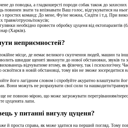
ене до поводка, а гладкошерсті породи собак також до захисних 
 повинен знати та впізнавати Ваш голос, відгукуватися на нього
з простих команд: До мене, Фу/не можна, Сидіти і т.д. При вик
х травм/отруєнь/покусів;
огулянки необхідно провести обробку цуценя від ектопаразитів (б
нар (Харків).
нути неприємностей?
окійне місце, де немає великого скупчення людей, машин та ін
олить швидше щеняті звикнути до нової обстановки, звуків та з
ованець відчуватиме втому, як фізичну, так і психологічну. Ча
своїтися в новій обстановці, тому він не зможе зосередитися н
йте його лагідним словом і спробуйте акуратно влаштувати його
и. Вони можуть не розрахувати свої сили та нашкодити/травмува
а ще не повною мірою, що може загрожувати перегріванням/пер
те цуценята лапи.
ець у питанні вигулу цуценя?
 вже й проста справа, як може здатися на перший погляд. Тому п