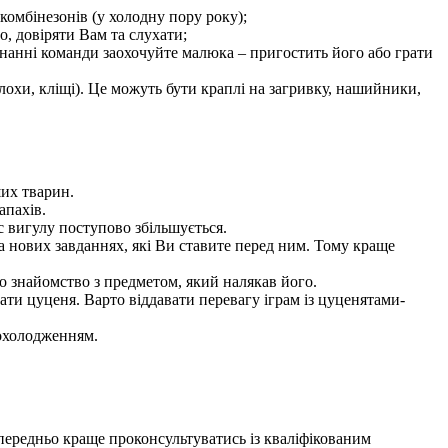
комбінезонів (у холодну пору року);
, довіряти Вам та слухати;
онанні команди заохочуйте малюка – пригостить його або грати
лохи, кліщі). Це можуть бути краплі на загривку, нашийники,
ших тварин.
апахів.
с вигулу поступово збільшується.
а нових завданнях, які Ви ставите перед ним. Тому краще
 знайомство з предметом, який налякав його.
ти цуценя. Варто віддавати перевагу іграм із цуценятами-
еохолодженням.
опередньо краще проконсультуватись із кваліфікованим