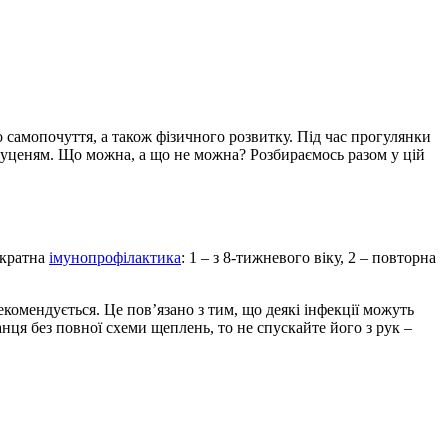
о самопочуття, а також фізичного розвитку. Під час прогулянки
 цуценям. Що можна, а що не можна? Розбираємось разом у цій
 кратна
імунопрофілактика
: 1 – з 8-тижневого віку, 2 – повторна
омендується. Це пов’язано з тим, що деякі інфекції можуть
нця без повної схеми щеплень, то не спускайте його з рук –