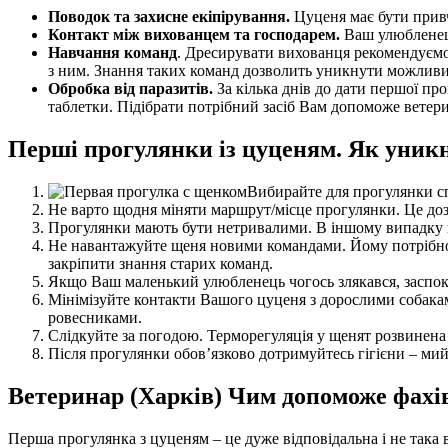
Поводок та захисне екіпірування.
Цуценя має бути привч
Контакт між вихованцем та господарем.
Ваш улюбленець
Навчання команд
. Дресирувати вихованця рекомендуємо 
з ним. Знання таких команд дозволить уникнути можливи
Обробка від паразитів.
За кілька днів до дати першої пр
таблетки. Підібрати потрібний засіб Вам допоможе ветери
Перші прогулянки із цуценям. Як уник
Вибирайте для прогулянки сп
Не варто щодня міняти маршрут/місце прогулянки. Це дозв
Прогулянки мають бути нетривалими. В іншому випадку вих
Не навантажуйте щеня новими командами. Йому потрібно о
закріпити знання старих команд.
Якщо Ваш маленький улюбленець чогось злякався, заспоко
Мінімізуйте контакти Вашого цуценя з дорослими собакам
ровесниками.
Слідкуйте за погодою. Терморегуляція у щенят розвинен
Після прогулянки обов’язково дотримуйтесь гігієни – мий
Ветеринар (Харків) Чим допоможе фахів
Перша прогулянка з цуценям – це дуже відповідальна і не така