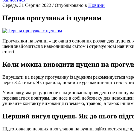
Середа, 31 Серпня 2022
/
Опубліковано в
Новини
Перша прогулянка із цуценям
Прогулянки на вулиці – це одна з основних розваг для цуценя, я
щеня знайомиться з навколишнім світом і отримує нові навички
статті.
Коли можна виводити цуценя на прогул
Вирушати на першу прогулянку із цуценям рекомендується через
через 3-4 тижні. Як правило, повний курс вакцинації з наступн
У випадку, якщо цуценя не вакциновано/проведено не повну вак
передаватися повітрям, що несе в собі небезпеку для незахище
уникайте контакту вихованця із землею, травою, а також інши
Перший вигул цуценя. Як до нього підг
Підготовка до перших прогулянок на вулиці здійснюється ще вд