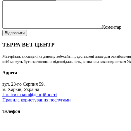
Коментар
Відправити
ТЕРРА ВЕТ ЦЕНТР
Матеріали, викладені на даному веб-сайті представлені лише для ознайомлен
осіб можуть бути застосована відповідальність, визначена законодавством Ук
Адреса
вул. 23-го Серпня 59,
м. Харків, Україна
Політика конфіденційності
Правила користування послугами
Телефон
+38 (093) 391-32-87
+38 (093) 043 10 17