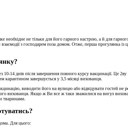
ке необхідне не тільки для його гарного настрою, а й для гарног
 взаємодії з господарем поза домом. Отже, перша прогулянка із
янку?
 10-14 днів після завершення повного курсу вакцинації. Це 2ву
им карантином завершується у 3,5 місяці вихованця.
цинацію, виводити його на вулицю або відвідувати гостей не рек
ного вихованця. Якщо ж Ви все ж таки зважилися на вигул вихова
ми тваринами.
отуватись?
ома. Для цього: