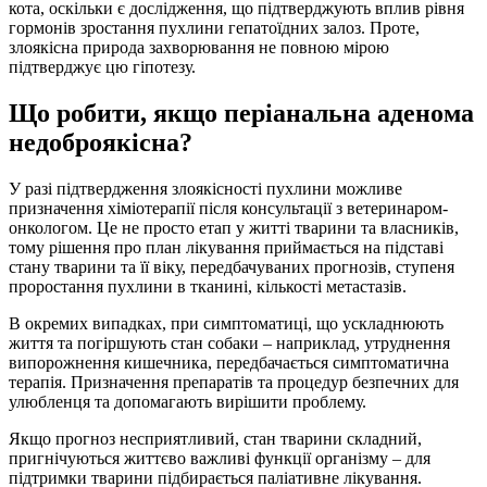
кота, оскільки є дослідження, що підтверджують вплив рівня
гормонів зростання пухлини гепатоїдних залоз. Проте,
злоякісна природа захворювання не повною мірою
підтверджує цю гіпотезу.
Що робити, якщо періанальна аденома
недоброякісна?
У разі підтвердження злоякісності пухлини можливе
призначення хіміотерапії після консультації з ветеринаром-
онкологом. Це не просто етап у житті тварини та власників,
тому рішення про план лікування приймається на підставі
стану тварини та її віку, передбачуваних прогнозів, ступеня
проростання пухлини в тканині, кількості метастазів.
В окремих випадках, при симптоматиці, що ускладнюють
життя та погіршують стан собаки – наприклад, утруднення
випорожнення кишечника, передбачається симптоматична
терапія. Призначення препаратів та процедур безпечних для
улюбленця та допомагають вирішити проблему.
Якщо прогноз несприятливий, стан тварини складний,
пригнічуються життєво важливі функції організму – для
підтримки тварини підбирається паліативне лікування.