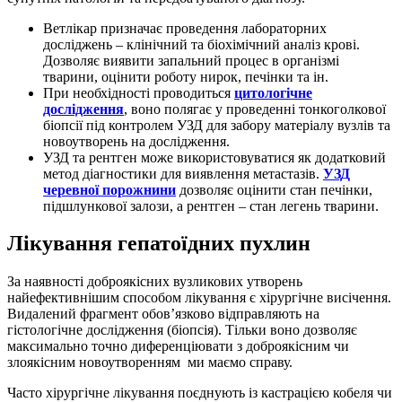
Ветлікар призначає проведення лабораторних
досліджень – клінічний та біохімічний аналіз крові.
Дозволяє виявити запальний процес в організмі
тварини, оцінити роботу нирок, печінки та ін.
При необхідності проводиться
цитологічне
дослідження
, воно полягає у проведенні тонкоголкової
біопсії під контролем УЗД для забору матеріалу вузлів та
новоутворень на дослідження.
УЗД та рентген може використовуватися як додатковий
метод діагностики для виявлення метастазів.
УЗД
черевної порожнини
дозволяє оцінити стан печінки,
підшлункової залози, а рентген – стан легень тварини.
Лікування гепатоїдних пухлин
За наявності доброякісних вузликових утворень
найефективнішим способом лікування є хірургічне висічення.
Видалений фрагмент обов’язково відправляють на
гістологічне дослідження (біопсія). Тільки воно дозволяє
максимально точно диференціювати з доброякісним чи
злоякісним новоутворенням ми маємо справу.
Часто хірургічне лікування поєднують із кастрацією кобеля чи