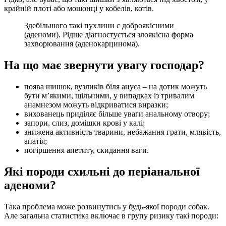
крайній плоті або мошонці у кобелів, котів.
Здебільшого такі пухлини є доброякісними
(аденоми). Рідше діагностується злоякісна форма
захворювання (аденокарцинома).
На що має звернути увагу господар?
поява шишок, вузликів біля ануса – на дотик можуть
бути м’якими, щільними, у випадках із тривалим
анамнезом можуть відкриватися виразки;
вихованець приділяє більше уваги анальному отвору;
запори, слиз, домішки крові у калі;
знижена активність тварини, небажання грати, млявість,
апатія;
погіршення апетиту, скидання ваги.
Які породи схильні до періанальної
аденоми?
Така проблема може розвинутись у будь-якої породи собак.
Але загальна статистика включає в групу ризику такі породи: