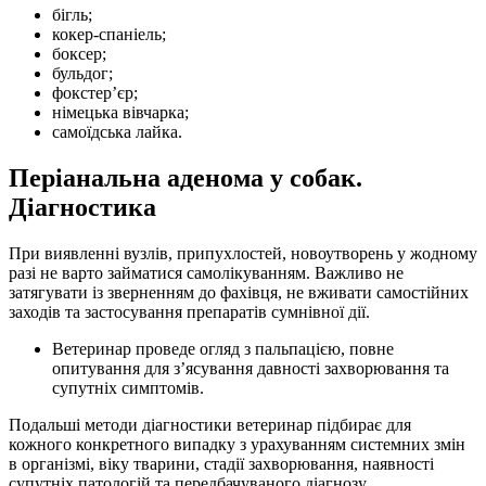
бігль;
кокер-спаніель;
боксер;
бульдог;
фокстер’єр;
німецька вівчарка;
самоїдська лайка.
Періанальна аденома у собак.
Діагностика
При виявленні вузлів, припухлостей, новоутворень у жодному
разі не варто займатися самолікуванням. Важливо не
затягувати із зверненням до фахівця, не вживати самостійних
заходів та застосування препаратів сумнівної дії.
Ветеринар проведе огляд з пальпацією, повне
опитування для з’ясування давності захворювання та
супутніх симптомів.
Подальші методи діагностики ветеринар підбирає для
кожного конкретного випадку з урахуванням системних змін
в організмі, віку тварини, стадії захворювання, наявності
супутніх патологій та передбачуваного діагнозу.