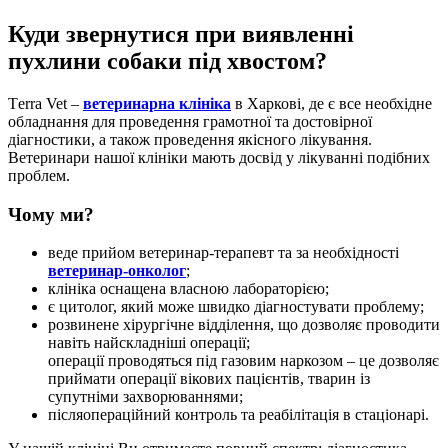
Куди звернутися при виявленні
пухлини собаки під хвостом?
Тerra Vet –
ветеринарна клініка
в Харкові, де є все необхідне
обладнання для проведення грамотної та достовірної
діагностики, а також проведення якісного лікування.
Ветеринари нашої клініки мають досвід у лікуванні подібних
проблем.
Чому ми?
веде прийом ветеринар-терапевт та за необхідності
ветеринар-онколог
;
клініка оснащена власною лабораторією;
є цитолог, який може швидко діагностувати проблему;
розвинене хірургічне відділення, що дозволяє проводити
навіть найскладніші операції;
операції проводяться під газовим наркозом – це дозволяє
приймати операції вікових пацієнтів, тварин із
супутніми захворюваннями;
післяопераційний контроль та реабілітація в стаціонарі.