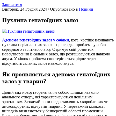
Записатися
Вівторок, 24 Грудня 2024
/
Опубліковано в
Новини
Пухлина гепатоїдних залоз
Аденома гепатоїдних залоз у собаки
, кота, частіше називають
пухлина періанальних залоз – це нерідка проблема у собак
середнього та літнього віку. Отримує свій розвиток
новоутворення із сальних залоз, що розташовуються навколо
ануса. У кішок проблема спостерігається рідше через
відсутність сальних залоз навколо ануса.
Як проявляється аденома гепатоїдних
залоз у тварин?
Даний вид новоутворень являє собою шишки навколо
анального отвору, які характеризуються повільним
зростанням. Зазвичай вони не доставляють хворобливих чи
дискомфортних відчуттів тварині. У переважній кількості
випадків виявляються у безшерстній області промежини.
Рідко, але буває, що такі шишки з’являються під хвостом, у