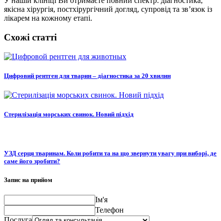
У нашій клініці Ви отримаєте повний спектр: діагностика,
якісна хірургія, постхірургічний догляд, супровід та зв’язок із
лікарем на кожному етапі.
Схожі статті
Цифровий рентген для тварин – діагностика за 20 хвилин
Стерилізація морських свинок. Новий підхід
УЗД серця тваринам. Коли робити та на що звернути увагу при виборі, де
саме його зробити?
Запис на прийом
Ім'я
Телефон
Послуга