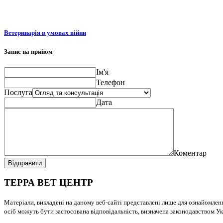
Ветеринарія в умовах війни
Запис на прийом
Ім'я
Телефон
Послуга
Дата
Коментар
Відправити
ТЕРРА ВЕТ ЦЕНТР
Матеріали, викладені на даному веб-сайті представлені лише для ознайомлен
осіб можуть бути застосована відповідальність, визначена законодавством Ук