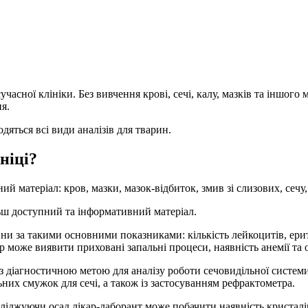
асної клініки. Без вивчення крові, сечі, калу, мазків та іншого 
я.
одяться всі види аналізів для тварин.
ніці?
ий матеріал: кров, мазки, мазок-відбиток, змив зі слизових, сечу,
ьш доступний та інформативний матеріал.
ни за такими основними показниками: кількість лейкоцитів, еритр
 може виявити приховані запальні процеси, наявність анемії та 
 з діагностичною метою для аналізу роботи сечовидільної системи
них смужок для сечі, а також із застосуванням рефрактометра.
ліджуючи осад лікар-лаборант може побачити наявність кристалів