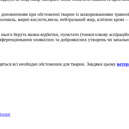
 є доповненням при обстеженні тварин із захворюваннями травної
рохмаль, жирні кислоти,мила, нейтральний жир, клітини крові – 
я нього беруть мазки-відбитки, пунктати (тонкоголкову аспіраційн
ференціювання злоякісних та доброякісних утворень чи запальних
одяться всі необхідні обстеження для тварин. Завдяки цьому
ветер