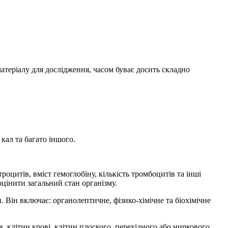
матеріалу для дослідження, часом буває досить складно
 кал та багато іншого.
оцитів, вміст гемоглобіну, кількість тромбоцитів та інші
оцінити загальний стан організму.
. Він включає: органолептичне, фізико-хімічне та біохімічне
, клітин крові, клітин плоского, перехідного або ниркового