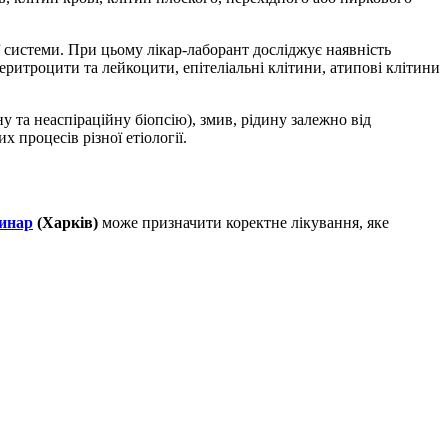
 системи. При цьому лікар-лаборант досліджує наявність
еритроцити та лейкоцити, епітеліальні клітини, атипові клітини
у та неаспіраційну біопсію), змив, рідину залежно від
 процесів різної етіології.
инар
(Харків)
може призначити коректне лікування, яке