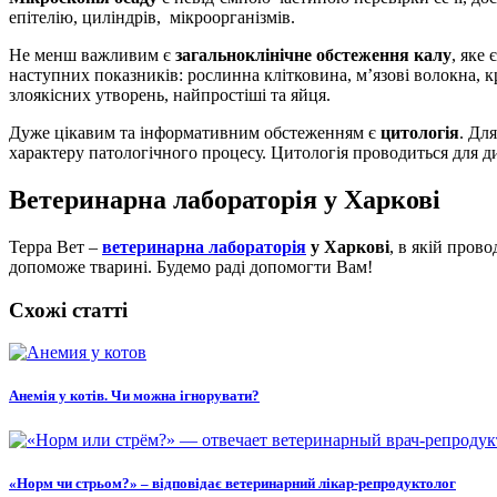
епітелію, циліндрів, мікроорганізмів.
Не менш важливим є
загальноклінічне обстеження калу
, яке
наступних показників: рослинна клітковина, м’язові волокна, к
злоякісних утворень, найпростіші та яйця.
Дуже цікавим та інформативним обстеженням є
цитологія
. Дл
характеру патологічного процесу. Цитологія проводиться для ди
Ветеринарна лабораторія у Харкові
Терра Вет –
ветеринарна лабораторія
у Харкові
, в якій пров
допоможе тварині. Будемо раді допомогти Вам!
Схожі статті
Анемія у котів. Чи можна ігнорувати?
«Норм чи стрьом?» – відповідає ветеринарний лікар-репродуктолог