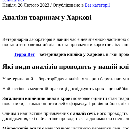
Неділя, 26 Лютого 2023
/
Опубліковано в
Без категорії
Аналізи тваринам у Харкові
Ветеринарна лабораторія в даний час є невід’ємною частиною суч
поставити правильний діагноз та призначити коректне лікуванн
Терра Вет
–
ветеринарна клініка у Харкові
, в якій пров
Які види аналізів проводять у нашій клі
У ветеринарній лабораторії для аналізів у тварин беруть наступн
Найчастіше в медичній практиці досліджують кров – це найбіл
Загальний клінічний аналіз крові
дозволяє оцінити стан твари
показники, а також оцінити лейкоформулу. Провівши його, лікар
Одним з найчастіше призначених є
аналіз сечі
, його проводять
дослідження, які найчастіше проводяться за допомогою спеціаль
Мікроскопія осаду
є невід’ємною частиною перевірки сечі, дос