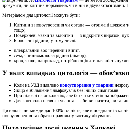
Цитологія
тваринам
— це метод дослідження к
зрозуміти, чи клітина нормальна, чи в ній відбуваються зміни. 
Матеріалом для цитології можуть бути:
Клітини з новоутворення чи органа — отримані шляхом тонк
тощо).
Поверхневі мазки та відбитки — з відкритих виразок, пу
Біологічні рідини, у тому числі:
плевральний або черевний випіт,
сеча, спинномозкова рідина (ліквор),
кров, якщо, наприклад, потрібно оцінити наявність пухли
У яких випадках цитологія — обов’язк
Коли на УЗД виявлено
новоутворення у тварини
незрозу
Якщо є збільшення лімфовузлів без інших симптомів.
При підозрі на онкологію, але без чітких змін на зображен
Для контролю після лікування — аби визначити, чи залиш
Цитологія не завжди дає 100% точність, але в поєднанні з клі
новоутворення та обрати правильну тактику лікування.
Цитологічне дослідження у Харкові