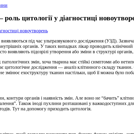
ини
— роль цитології у діагностиці новоутвор
виявляються під час ультразвукового дослідження (УЗД). Зазвича
нутрішніх органів. У таких випадках лікар проводить клінічний 
сто виявляють підозрілі утворення або зміни в структурі органів
 патологічних змін, хоча тварина має стійкі симптоми або нетип
рає цитологічне дослідження — аналіз клітинного складу тканин.
не змінює ехоструктуру тканин настільки, щоб її можна було поб
, контури органів і наявність змін. Але воно не “бачить” клітин
палення”. Також іноді пухлини розташовані у важкодоступних для 
етодів. Тут на допомогу приходить цитологія.