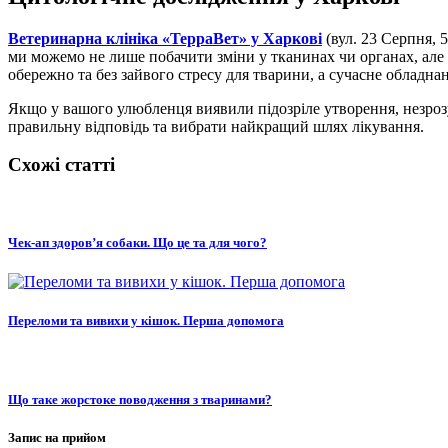
Ветеринарна клініка «ТерраВет» у Харкові
(вул. 23 Серпня, 
ми можемо не лише побачити зміни у тканинах чи органах, але й
обережно та без зайвого стресу для тварини, а сучасне обладна
Якщо у вашого улюбленця виявили підозріле утворення, незрозу
правильну відповідь та вибрати найкращий шлях лікування.
Схожі статті
Чек-ап здоров’я собаки. Що це та для чого?
Переломи та вивихи у кішок. Перша допомога
Що таке жорстоке поводження з тваринами?
Запис на прийом