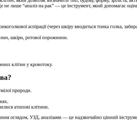
літин, який дозволяє визначити тип, будову, форму, зрілість, ак
Це не лише “аналіз на рак” — це інструмент, який допомагає оцін
оголкової аспірації (через шкіру вводиться тонка голка, забирає
хлин, шкіри, ротової порожнини.
нних клітин у кровотоку.
ова?
мілої природи.
нях.
илися атипові клітини.
нічним оглядом, УЗД, аналізами — це надзвичайно цінний інструм