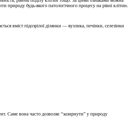
тивність, рівень поділу клітин тощо. За цими ознаками можна
ити природу будь-якого патологічного процесу на рівні клітин.
ться вміст підозрілої ділянки — вузлика, печінки, селезінки
ент. Саме вона часто дозволяє “зазирнути” у природу