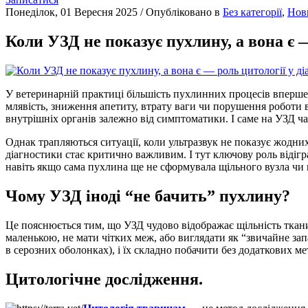
Понеділок, 01 Вересня 2025
/
Опубліковано в
Без категорії
,
Нов
Коли УЗД не показує пухлину, а вона є 
У ветеринарній практиці більшість пухлинних процесів вперше 
млявість, зниження апетиту, втрату ваги чи порушення роботи в
внутрішніх органів залежно від симптоматики. І саме на УЗД ча
Однак трапляються ситуації, коли ультразвук не показує жодних
діагностики стає критично важливим. І тут ключову роль відіг
навіть якщо сама пухлина ще не сформувала щільного вузла чи 
Чому УЗД іноді “не бачить” пухлину?
Це пояснюється тим, що УЗД чудово відображає щільність тканин
маленькою, не мати чітких меж, або виглядати як “звичайне за
в серозних оболонках), і їх складно побачити без додаткових м
Цитологічне дослідження.