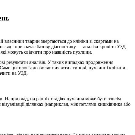
ень
й власники тварин звертаються до клініки зі скаргами на
огляд і призначає базову діагностику — аналізи крові та УЗД
, які можуть свідчити про наявність пухлини.
ові результати аналізів. У таких випадках продовження
 Саме цитологія дозволяє виявити атипові, пухлинні клітини,
ачити на УЗД.
и. Наприклад, на ранніх стадіях пухлина може бути зовсім
візуалізації ділянках (наприклад, між петлями кишківника або