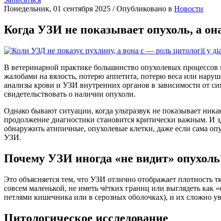
Понедельник, 01 сентября 2025
/
Опубликовано в
Новости
Когда УЗИ не показывает опухоль, а он
В ветеринарной практике большинство опухолевых процессов 
жалобами на вялость, потерю аппетита, потерю веса или нару
анализы крови и УЗИ внутренних органов в зависимости от си
свидетельствовать о наличии опухоли.
Однако бывают ситуации, когда ультразвук не показывает ник
продолжение диагностики становится критически важным. И зд
обнаружить атипичные, опухолевые клетки, даже если сама опу
УЗИ.
Почему УЗИ иногда «не видит» опухоль
Это объясняется тем, что УЗИ отлично отображает плотность т
совсем маленькой, не иметь чётких границ или выглядеть как 
петлями кишечника или в серозных оболочках), и их сложно у
Цитологическое исследование