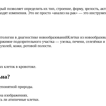
ый позволяет определить их тип, строение, форму, зрелость, акт
ходят изменения. Это не просто «анализ на рак» — это инструм
:
Клетки из новообразов
ржимое подозрительного участка — узелка, печени, селезёнки и т
ухолей, кожи, ротовой полости.
х клеток в кровотоке.
ьна?
епонятной природы.
на изображениях.
сь ли атипичные клетки.