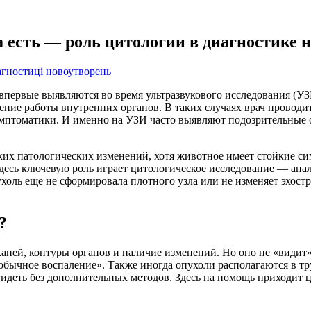
а есть — роль цитологии в диагностике 
впервые выявляются во время ультразвукового исследования (У
шение работы внутренних органов. В таких случаях врач провод
мптоматики. И именно на УЗИ часто выявляют подозрительные о
аких патологических изменений, хотя животное имеет стойкие с
есь ключевую роль играет цитологическое исследование — анал
холь еще не сформировала плотного узла или не изменяет эхостр
?
каней, контуры органов и наличие изменений. Но оно не «видит
«обычное воспаление». Также иногда опухоли располагаются в т
видеть без дополнительных методов. Здесь на помощь приходит 