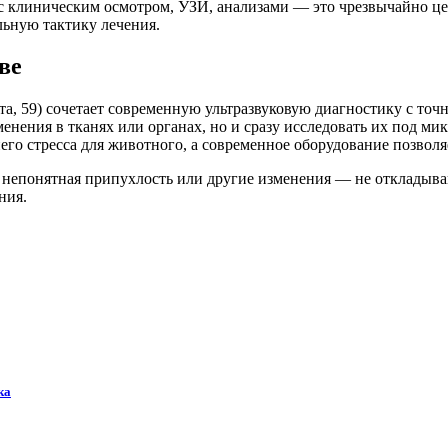
и с клиническим осмотром, УЗИ, анализами — это чрезвычайно ц
льную тактику лечения.
ве
ста, 59) сочетает современную ультразвуковую диагностику с т
зменения в тканях или органах, но и сразу исследовать их под 
го стресса для животного, а современное оборудование позволяе
 непонятная припухлость или другие изменения — не откладыва
ния.
ка