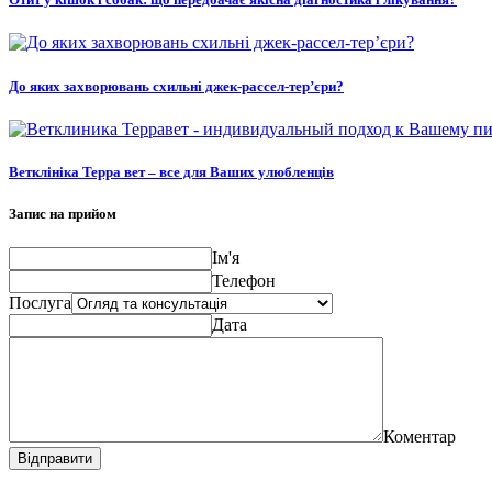
До яких захворювань схильні джек-рассел-тер’єри?
Ветклініка Терра вет – все для Ваших улюбленців
Запис на прийом
Ім'я
Телефон
Послуга
Дата
Коментар
Відправити