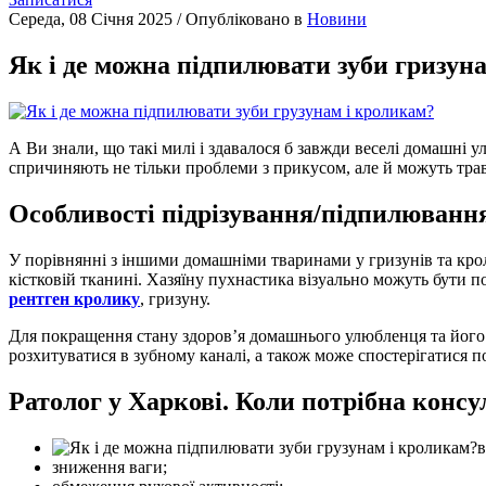
Середа, 08 Січня 2025
/
Опубліковано в
Новини
Як і де можна підпилювати зуби гризун
А Ви знали, що такі милі і здавалося б завжди веселі домашні 
спричиняють не тільки проблеми з прикусом, але й можуть тра
Особливості підрізування/підпилювання
У порівнянні з іншими домашніми тваринами у гризунів та кроли
кістковій тканині. Хазяїну пухнастика візуально можуть бути по
рентген кролику
, гризуну.
Для покращення стану здоров’я домашнього улюбленця та його с
розхитуватися в зубному каналі, а також може спостерігатися п
Ратолог у Харкові. Коли потрібна консу
в
зниження ваги;