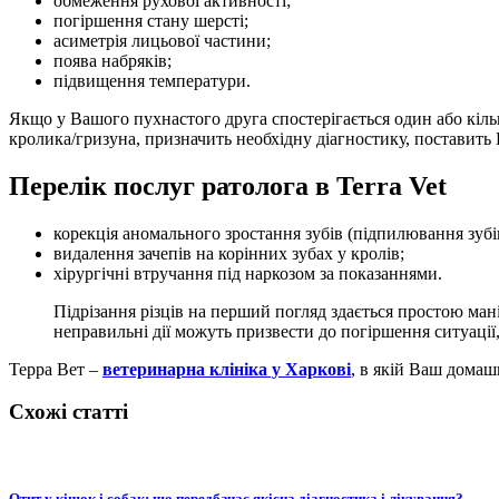
обмеження рухової активності;
погіршення стану шерсті;
асиметрія лицьової частини;
поява набряків;
підвищення температури.
Якщо у Вашого пухнастого друга спостерігається один або кільк
кролика/гризуна, призначить необхідну діагностику, поставить
Перелік послуг ратолога в Terra Vet
корекція аномального зростання зубів (підпилювання зубі
видалення зачепів на корінних зубах у кролів;
хірургічні втручання під наркозом за показаннями.
Підрізання різців на перший погляд здається простою ман
неправильні дії можуть призвести до погіршення ситуаці
Терра Вет –
ветеринарна клініка у Харкові
, в якій Ваш дома
Схожі статті
Отит у кішок і собак: що передбачає якісна діагностика і лікування?