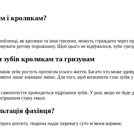
ам і кроликам?
улюбленці, як кролики та інші гризуни, можуть страждати через п
вмувати ротову порожнину. Щоб цього не відбувалося, зуби гриз
 зубів кроликам та гризунам
ків зуби ростуть протягом усього життя. Багато хто може здивув
мітні лише зовнішні зміни. Для того, щоб визначити стан зубів у
амопочуття проводиться підрізання зубів. У разі, якщо не буде 
огіршення стану емалі.
льтація фахівця?
трата апетиту, тварина надає перевагу суто м’яким кормам;