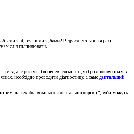
роблеми з відросшими зубами? Відрослі моляри та різці
унам слід підпилювати.
атися, але ростуть і кореневі елементи, які розташовуються в
 яснах, необхідно проводити діагностику, а саме
дентальний
дотримана техніка виконання дентальної корекції, зуби можуть