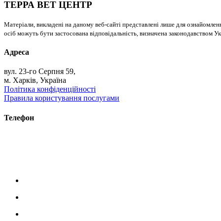
ТЕРРА ВЕТ ЦЕНТР
Матеріали, викладені на даному веб-сайті представлені лише для ознайомлен
осіб можуть бути застосована відповідальність, визначена законодавством Ук
Адреса
вул. 23-го Серпня 59,
м. Харків, Україна
Політика конфіденційності
Правила користування послугами
Телефон
+38 (093) 391-32-87
+38 (093) 043 10 17
+38 (067) 648 93 57
+38 (050) 927 46 17