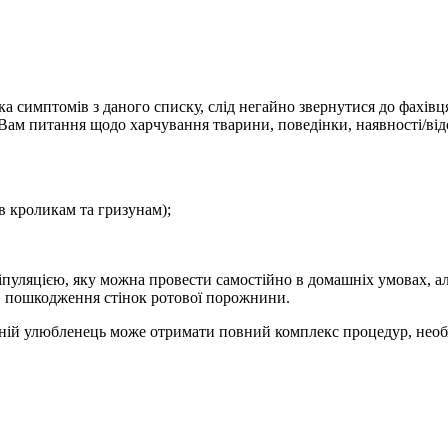
а симптомів з даного списку, слід негайно звернутися до фахівц
 Вам питання щодо харчування тварини, поведінки, наявності/від
в кроликам та гризунам);
іпуляцією, яку можна провести самостійно в домашніх умовах, ал
ї, пошкодження стінок ротової порожнини.
шній улюбленець може отримати повний комплекс процедур, необх