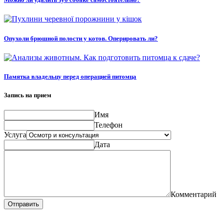
Опухоли брюшной полости у котов. Оперировать ли?
Памятка владельцу перед операцией питомца
Запись на прием
Имя
Телефон
Услуга
Дата
Комментарий
Отправить