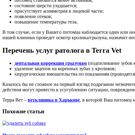
питомец становится менее активным;
состояние шерсти ухудшается;
присутствует асимметрия в лицевой части;
появление отеков;
повышение температуры тела.
В том случае, если у Вашего питомца наблюдается один или не
нашей клиники проведет осмотр кролика/грызуна, назначит нео
Перечень услуг ратолога в Terra Vet
дентальная коррекция грызунам
(подпиливание зубов 
удаление зацепов на коренных зубах у кроликов;
хирургические вмешательства по показаниям (проводятся
Казалось бы не сложное на первый взгляд подрезание незначи
действия могут привести к усугублению ситуации, повреждени
Терра Вет –
ветклиника в Харькове
, в которой Ваш питомец 
Похожие статьи
Можно ли удалить зуб собаке самостоятельно?