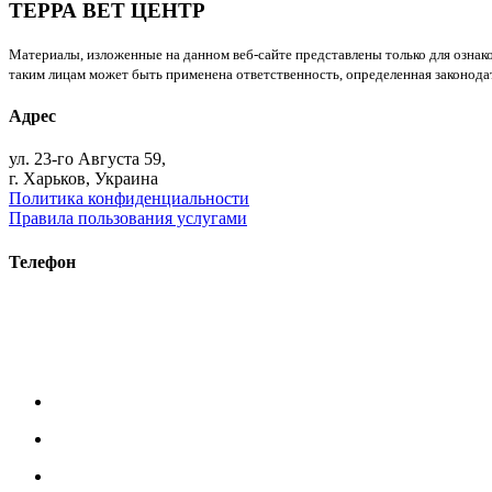
ТЕРРА ВЕТ ЦЕНТР
Материалы, изложенные на данном веб-сайте представлены только для ознако
таким лицам может быть применена ответственность, определенная законодат
Адрес
ул. 23-го Августа 59,
г. Харьков, Украина
Политика конфиденциальности
Правила пользования услугами
Телефон
+38 (093) 391-32-87
+38 (093) 043 10 17
+38 (067) 648 93 57
+38 (050) 927 46 17