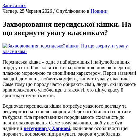
Записатися
Четвер, 25 Червня 2026
/
Опубліковано в
Новини
Захворювання персидської кішки. На
що звернути увагу власникам?
Персидська кішка – одна з найвідоміших і найулюбленіших
порід у світі. Її легко впізнати за розкішною довгою шерстю,
пласкою мордочкою та спокійним характером. Перси зазвичай
лагідні, домашні, люблять комфорт, тишу та увагу власника.
Саме тому цю породу часто обирають сім’ї, люди, які шукають
врівноваженого улюбленця, а також ті, хто цінує красу й
аристократичність котів.
Водночас персидська кішка потребує уважного догляду та
регулярного контролю здоров’я. Через особливості генетики
та будови тіла представники породи мають схильність до
певних захворювань. Саме тому важливо, щоб у вас був
надійний
ветеринар у Харкові
,
який знає особливості цієї
породи та допоможе підтримувати здоров’я улюбленця.