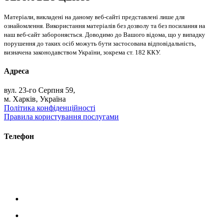
Матеріали, викладені на даному веб-сайті представлені лише для
ознайомлення. Використання матеріалів без дозволу та без посилання на
наш веб-сайт забороняється. Доводимо до Вашого відома, що у випадку
порушення до таких осіб можуть бути застосована відповідальність,
визначена законодавством України, зокрема ст. 182 ККУ.
Адреса
вул. 23-го Серпня 59,
м. Харків, Україна
Політика конфіденційності
Правила користування послугами
Телефон
+38 (093) 391-32-87
+38 (093) 043 10 17
+38 (067) 648 93 57
+38 (050) 927 46 17