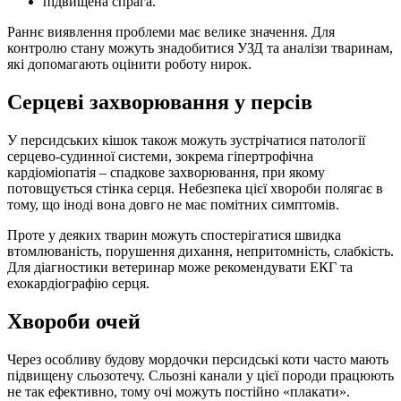
підвищена спрага.
Раннє виявлення проблеми має велике значення. Для
контролю стану можуть знадобитися УЗД та аналізи тваринам,
які допомагають оцінити роботу нирок.
Серцеві захворювання у персів
У персидських кішок також можуть зустрічатися патології
серцево-судинної системи, зокрема гіпертрофічна
кардіоміопатія – спадкове захворювання, при якому
потовщується стінка серця. Небезпека цієї хвороби полягає в
тому, що іноді вона довго не має помітних симптомів.
Проте у деяких тварин можуть спостерігатися швидка
втомлюваність, порушення дихання, непритомність, слабкість.
Для діагностики ветеринар може рекомендувати ЕКГ та
ехокардіографію серця.
Хвороби очей
Через особливу будову мордочки персидські коти часто мають
підвищену сльозотечу. Сльозні канали у цієї породи працюють
не так ефективно, тому очі можуть постійно «плакати».