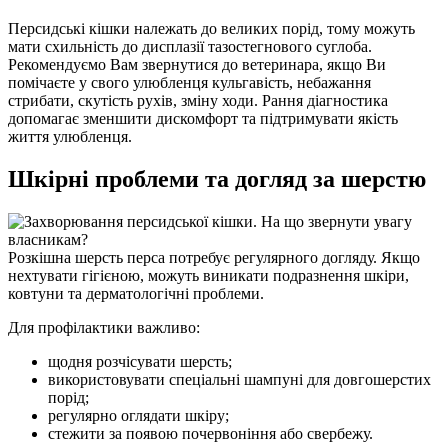
Персидські кішки належать до великих порід, тому можуть
мати схильність до дисплазії тазостегнового суглоба.
Рекомендуємо Вам звернутися до ветеринара, якщо Ви
помічаєте у свого улюбленця кульгавість, небажання
стрибати, скутість рухів, зміну ходи. Рання діагностика
допомагає зменшити дискомфорт та підтримувати якість
життя улюбленця.
Шкірні проблеми та догляд за шерстю
Розкішна шерсть перса потребує регулярного догляду. Якщо
нехтувати гігієною, можуть виникати подразнення шкіри,
ковтуни та дерматологічні проблеми.
Для профілактики важливо:
щодня розчісувати шерсть;
використовувати спеціальні шампуні для довгошерстих
порід;
регулярно оглядати шкіру;
стежити за появою почервоніння або свербежу.