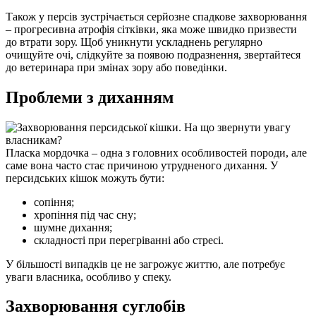
Також у персів зустрічається серйозне спадкове захворювання
– прогресивна атрофія сітківки, яка може швидко призвести
до втрати зору. Щоб уникнути ускладнень регулярно
очищуйте очі, слідкуйте за появою подразнення, звертайтеся
до ветеринара при змінах зору або поведінки.
Проблеми з диханням
Пласка мордочка – одна з головних особливостей породи, але
саме вона часто стає причиною утрудненого дихання. У
персидських кішок можуть бути:
сопіння;
хропіння під час сну;
шумне дихання;
складності при перегріванні або стресі.
У більшості випадків це не загрожує життю, але потребує
уваги власника, особливо у спеку.
Захворювання суглобів