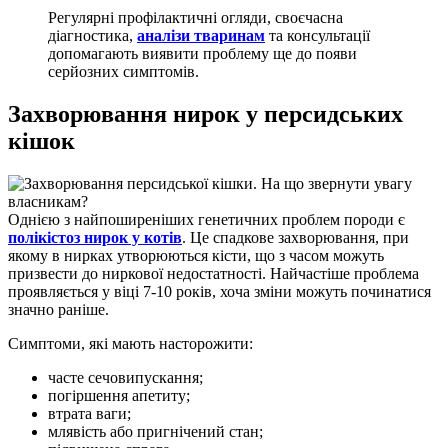
Регулярні профілактичні огляди, своєчасна
діагностика,
аналізи тваринам
та консультації
допомагають виявити проблему ще до появи
серйозних симптомів.
Захворювання нирок у персидських
кішок
Однією з найпоширеніших генетичних проблем породи є
полікістоз нирок у котів
. Це спадкове захворювання, при
якому в нирках утворюються кісти, що з часом можуть
призвести до ниркової недостатності. Найчастіше проблема
проявляється у віці 7-10 років, хоча зміни можуть починатися
значно раніше.
Симптоми, які мають насторожити:
часте сечовипускання;
погіршення апетиту;
втрата ваги;
млявість або пригнічений стан;