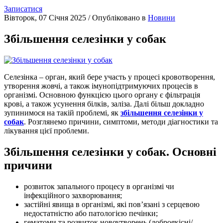
Записатися
Вівторок, 07 Січня 2025
/
Опубліковано в
Новини
Збільшення селезінки у собак
Селезінка – орган, який бере участь у процесі кровотворення,
утворення жовчі, а також імунопідтримуючих процесів в
організмі. Основною функцією цього органу є фільтрація
крові, а також усунення білків, заліза. Далі більш докладно
зупинимося на такій проблемі, як
збільшення селезінки у
собак
. Розглянемо причини, симптоми, методи діагностики та
лікування цієї проблеми.
Збільшення селезінки у собак. Основні
причини
розвиток запального процесу в організмі чи
інфекційного захворювання;
застійні явища в організмі, які пов’язані з серцевою
недостатністю або патологією печінки;
гематоми та розвиток новоутворень (доброякісні/