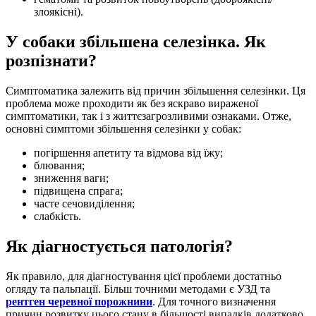
злоякісні).
У собаки збільшена селезінка. Як
розпізнати?
Симптоматика залежить від причин збільшення селезінки. Ця
проблема може проходити як без яскраво вираженої
симптоматики, так і з життєзагрозливими ознаками. Отже,
основні симптоми збільшення селезінки у собак:
погіршення апетиту та відмова від їжу;
блювання;
зниження ваги;
підвищена спрага;
часте сечовиділення;
слабкість.
Як діагностується патологія?
Як правило, для діагностування цієї проблеми достатньо
огляду та пальпації. Більш точними методами є УЗД та
рентген черевної порожнини
. Для точного визначення
причин розвитку цього стану в більшості випадків додатково