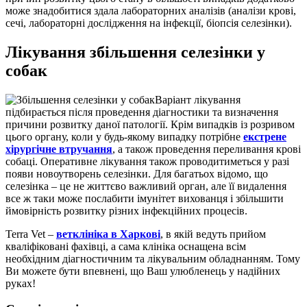
може знадобитися здала лабораторних аналізів (аналізи крові,
сечі, лабораторні дослідження на інфекції, біопсія селезінки).
Лікування збільшення селезінки у
собак
Варіант лікування
підбирається після проведення діагностики та визначення
причини розвитку даної патології. Крім випадків із розривом
цього органу, коли у будь-якому випадку потрібне
екстрене
хірургічне втручання
, а також проведення
переливання крові
собаці
. Оперативне лікування також проводитиметься у разі
появи новоутворень селезінки. Для багатьох відомо, що
селезінка – це не життєво важливий орган, але її видалення
все ж таки може послабити імунітет вихованця і збільшити
ймовірність розвитку різних інфекційних процесів.
Terra Vet –
ветклініка в Харкові
, в якій ведуть прийом
кваліфіковані фахівці, а сама клініка оснащена всім
необхідним діагностичним та лікувальним обладнанням. Тому
Ви можете бути впевнені, що Ваш улюбленець у надійних
руках!