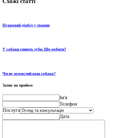
Схожі статті
Цукровий діабет у тварин
У собаки гниють зуби. Що робити?
Чи не затовстий ваш собака?
Запис на прийом
Ім'я
Телефон
Послуга
Дата