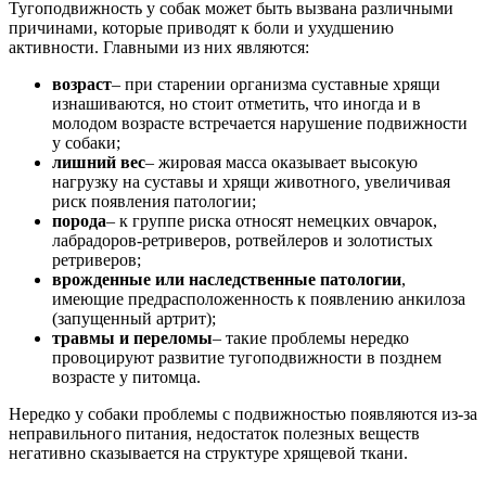
Тугоподвижность у собак может быть вызвана различными
причинами, которые приводят к боли и ухудшению
активности. Главными из них являются:
возраст
– при старении организма суставные хрящи
изнашиваются, но стоит отметить, что иногда и в
молодом возрасте встречается нарушение подвижности
у собаки;
лишний вес
– жировая масса оказывает высокую
нагрузку на суставы и хрящи животного, увеличивая
риск появления патологии;
порода
– к группе риска относят немецких овчарок,
лабрадоров-ретриверов, ротвейлеров и золотистых
ретриверов;
врожденные или наследственные патологии
,
имеющие предрасположенность к появлению анкилоза
(запущенный артрит);
травмы и переломы
– такие проблемы нередко
провоцируют развитие тугоподвижности в позднем
возрасте у питомца.
Нередко у собаки проблемы с подвижностью появляются из-за
неправильного питания, недостаток полезных веществ
негативно сказывается на структуре хрящевой ткани.