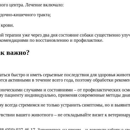
ого центра. Лечение включало:
удочно-кишечного тракта;
 крови.
й терапии уже через два дня состояние собаки существенно улу
комендациями по восстановлению и профилактике.
ак важно?
ваться быстро и иметь серьезные последствия для здоровья жив
тся активными в течение всего года, поэтому обработки рекомен
иническими случаями и состояниями – от профилактических ос
му пациенту индивидуально, применяя современные методы диаг
 всегда стремимся не только устранить симптомы, но и выявит
увствии вашего животного – не откладывайте визит к ветерина
38 (050) 927-46-17. Запишитесь на прием – и доверьте заботу о с