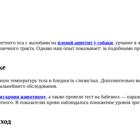
летнего пса с жалобами на
плохой аппетит у собаки
, урчание в
шечного тракта. Однако наш опыт показывает: за подобными пр
ке
ую температуру тела и бледность слизистых. Дополнительно вы
дальнейшего обследования.
из крови животному
, а также провели тест на бабезиоз — параз
тного. В показателях крови наблюдалось понижение уровня эрит
ход