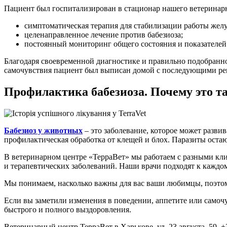
Пациент был госпитализирован в стационар нашего ветеринарн
симптоматическая терапия для стабилизации работы жел
целенаправленное лечение против бабезиоза;
постоянный мониторинг общего состояния и показателей
Благодаря своевременной диагностике и правильно подобранно
самочувствия пациент был выписан домой с последующими ре
Профилактика бабезиоза. Почему это т
Бабезиоз у животных
– это заболевание, которое может разви
профилактическая обработка от клещей и блох. Паразиты остаю
В ветеринарном центре «ТерраВет» мы работаем с разными кл
и терапевтических заболеваний. Наши врачи подходят к каждо
Мы понимаем, насколько важны для вас ваши любимцы, поэтому
Если вы заметили изменения в поведении, аппетите или самоч
быстрого и полного выздоровления.
Ветеринарный центр ТерраВет в Харькове, ул. 23 августа, 59, +