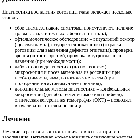
Диагностика воспаления роговицы глаза включает несколько
этапов:
сбор анамнеза (какие симптомы присутствуют, наличие
травм глаза, системных заболеваний и т.п.);
офтальмологическое обследование – визуальный осмотр
(щелевая лампа), флуоресцеиновая проба (окраска
роговицы для выявления дефектов эпителия), проверка
зрения (острота зрения), проверка внутриглазного
давления (при необходимости);
лабораторная диагностика (по показаниям) –
микроскопия и посев материала из роговицы при
необходимости, иммунологические тесты (при
подозрении на аутоиммунные причины);
дополнительные методы диагностики – конфокальная
микроскопия (для обнаружения амеб или грибков),
оптическая когерентная томография (ОКТ) – позволяет
визуализировать слои роговицы.
Лечение
Лечение кератита и конъюнктивита зависит от причины
заболевания. Ветеринар может назначить следующие методы