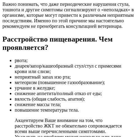
Важно понимать, что даже периодические нарушения стула,
тошнота и другие симптомы сигнализируют о «неполадках» в
организме, которые могут привести к различным неприятным
последствиям. Именно по этой причине мы настоятельно
рекомендуем не пренебрегать консультацией ветеринара.
Расстройство пищеварения. Чем
проявляется?
рвота;
диарея/запор/кашеобразный стул/стул с примесями
крови или слизи;
неприятный запах изо рта;
метеоризм (повышенное газообразование);
урчание в желудке;
снижение аппетита/полный отказ от еды;
вялость (общая слабость, апатия);
снижение массы тела;
повышение температуры тела.
Акцентируем Ваше внимание на том, что
расстройство ЖКТ не обязательно сопровождается
всеми выше перечисленными симптомами.
Указывать на проблему может несколько или даже