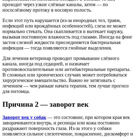
проходит через узкие слёзные каналы, затем — по
носослёзному протоку в носовую полость.
Если этот путь нарушается (из-за инородных тел, травм,
инфекций или врождённых особенностей), слеза не может
нормально стекать. Она скапливается и вытекает наружу,
вызывая постоянную влажность под глазами. Иногда на фоне
застоя слезной жидкости присоединяется бактериальная
инфекция — тогда появляются гнойные выделения.
Для лечения ветеринар проводит промывание слёзного
канала, иногда под седацией, и назначает
противовоспалительные или антибактериальные препараты.
В сложных или хронических случаях может потребоваться
хирургическое вмешательство. Важно не затягивать с
лечением — чем раньше начата терапия, тем лучше прогноз
для питомца.
Причина 2 — заворот век
Заворот век у собак
— это состояние, при котором края век
заворачиваются внутрь, и ресницы или кожа постоянно
раздражают поверхность глаза. Из-за этого у собаки
появляется сильное слезотечение, покраснение, дискомфорт и