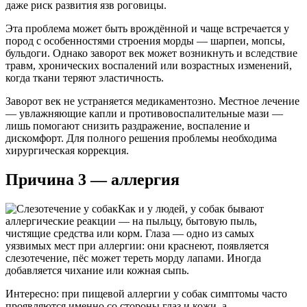
даже риск развития язв роговицы.
Эта проблема может быть врождённой и чаще встречается у
пород с особенностями строения морды — шарпеи, мопсы,
бульдоги. Однако заворот век может возникнуть и вследствие
травм, хронических воспалений или возрастных изменений,
когда ткани теряют эластичность.
Заворот век не устраняется медикаментозно. Местное лечение
— увлажняющие капли и противовоспалительные мази —
лишь помогают снизить раздражение, воспаление и
дискомфорт. Для полного решения проблемы необходима
хирургическая коррекция.
Причина 3 — аллергия
Как и у людей, у собак бывают
аллергические реакции — на пыльцу, бытовую пыль,
чистящие средства или корм. Глаза — одно из самых
уязвимых мест при аллергии: они краснеют, появляется
слезотечение, пёс может тереть морду лапами. Иногда
добавляется чихание или кожная сыпь.
Интересно: при пищевой аллергии у собак симптомы часто
проявляются именно со стороны глаз и кожи, а