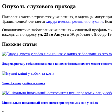
Опухоль слухового прохода
Патология часто встречается у животных, владельцы могут прив
Традиционной считается
хирургическая резекция опухоли
. Есл
Онкологические заболевания животных – сложный профиль с 
находится по адресу
ул. 23-го Августа 59
, работает
с 9:00 до 1
Похожие статьи
Диарея, рвота у собак или кошек: о каких заболеваниях это может свидет
Ушной клещ у собак и кошек
Минимально инвазивный остеосинтез при переломах лап у собак