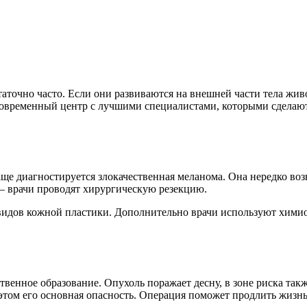
точно часто. Если они развиваются на внешней части тела жив
современный центр с лучшими специалистами, которыми сделаю
аще диагностируется злокачественная меланома. Она нередко в
– врачи проводят хирургическую резекцию.
 видов кожной пластики. Дополнительно врачи используют химио
ственное образование. Опухоль поражает десну, в зоне риска та
 этом его основная опасность. Операция поможет продлить жизнь