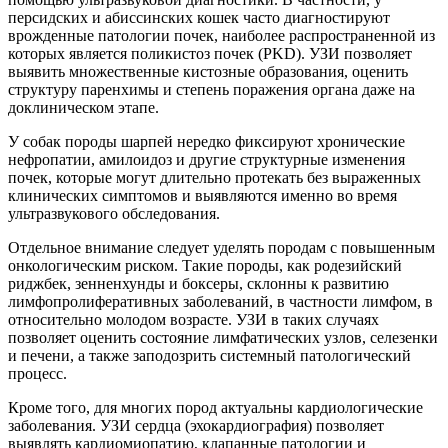
персидских и абиссинских кошек часто диагностируют
врожденные патологии почек, наиболее распространенной из
которых является поликистоз почек (PKD). УЗИ позволяет
выявить множественные кистозные образования, оценить
структуру паренхимы и степень поражения органа даже на
доклиническом этапе.
У собак породы шарпей нередко фиксируют хронические
нефропатии, амилоидоз и другие структурные изменения
почек, которые могут длительно протекать без выраженных
клинических симптомов и выявляются именно во время
ультразвукового обследования.
Отдельное внимание следует уделять породам с повышенным
онкологическим риском. Такие породы, как родезийский
риджбек, зенненхунды и боксеры, склонны к развитию
лимфопролиферативных заболеваний, в частности лимфом, в
относительно молодом возрасте. УЗИ в таких случаях
позволяет оценить состояние лимфатических узлов, селезенки
и печени, а также заподозрить системный патологический
процесс.
Кроме того, для многих пород актуальны кардиологические
заболевания. УЗИ сердца (эхокардиография) позволяет
выявлять кардиомиопатию, клапанные патологии и