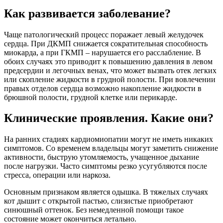
Как развивается заболевание?
Чаще патологический процесс поражает левый желудочек
сердца. При ДКМП снижается сократительная способность
миокарда, а при ГКМП – нарушается его расслабление. В
обоих случаях это приводит к повышению давления в левом
предсердии и легочных венах, что может вызвать отек легких
или скопление жидкости в грудной полости. При вовлечении
правых отделов сердца возможно накопление жидкости в
брюшной полости, грудной клетке или перикарде.
Клинические проявления. Какие они?
На ранних стадиях кардиомиопатии могут не иметь никаких
симптомов. Со временем владельцы могут заметить снижение
активности, быструю утомляемость, учащенное дыхание
после нагрузки. Часто симптомы резко усугубляются после
стресса, операции или наркоза.
Основным признаком является одышка. В тяжелых случаях
кот дышит с открытой пастью, слизистые приобретают
синюшный оттенок. Без немедленной помощи такое
состояние может окончиться летально.