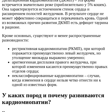
Дилатационная кардиомиопатия (ДКМП) – эта форма
встречается значительно реже (приблизительно у 5% кошек).
Она характеризуется истончением стенок сердца и
расширением полостей желудочков. В результате сердце не
может эффективно сокращаться и перекачивать кровь. Одной
из возможных причин развития ДКМП есть дефицит таурина
в рационе.
Кроме основных, существуют и менее распространенные
разновидности:
рестриктивная кардиомиопатия (РКМП), при которой
поражается преимущественно левый желудочек, но
утолщение миокарда выражено умеренно;
аритмогенная дисплазия правого желудочка, при
которой изменения касаются преимущественно правых
отделов сердца;
неклассифицированные кардиомиопатии – случаи,
когда изменения в сердце нельзя четко отнести ни к
одной из известных форм.
У каких пород и почему развиваются
кардиомиопатии?