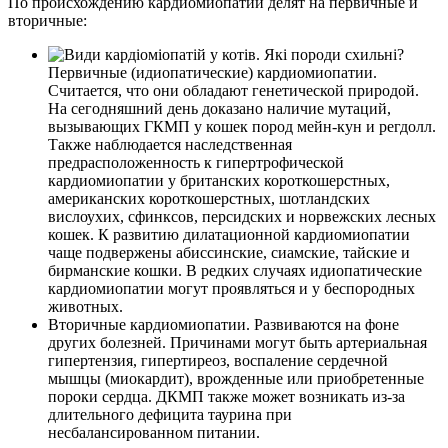
По происхождению кардиомиопатии делят на первичные и
вторичные:
Первичные (идиопатические) кардиомиопатии.
Считается, что они обладают генетической природой.
На сегодняшний день доказано наличие мутаций,
вызывающих ГКМП у кошек пород мейн-кун и регдолл.
Также наблюдается наследственная
предрасположенность к гипертрофической
кардиомиопатии у британских короткошерстных,
американских короткошерстных, шотландских
вислоухих, сфинксов, персидских и норвежских лесных
кошек. К развитию дилатационной кардиомиопатии
чаще подвержены абиссинские, сиамские, тайские и
бирманские кошки. В редких случаях идиопатические
кардиомиопатии могут проявляться и у беспородных
животных.
Вторичные кардиомиопатии. Развиваются на фоне
других болезней. Причинами могут быть артериальная
гипертензия, гипертиреоз, воспаление сердечной
мышцы (миокардит), врожденные или приобретенные
пороки сердца. ДКМП также может возникать из-за
длительного дефицита таурина при
несбалансированном питании.