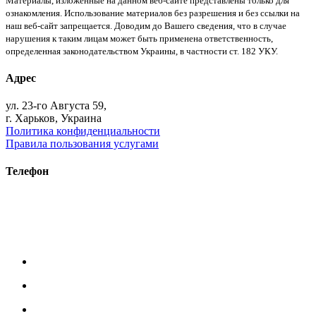
Материалы, изложенные на данном веб-сайте представлены только для
ознакомления. Использование материалов без разрешения и без ссылки на
наш веб-сайт запрещается. Доводим до Вашего сведения, что в случае
нарушения к таким лицам может быть применена ответственность,
определенная законодательством Украины, в частности ст. 182 УКУ.
Адрес
ул. 23-го Августа 59,
г. Харьков, Украина
Политика конфиденциальности
Правила пользования услугами
Телефон
+38 (093) 391-32-87
+38 (093) 043 10 17
+38 (067) 648 93 57
+38 (050) 927 46 17