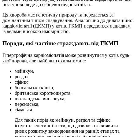
поступово веде до серцевої недостатності.
Ця хвороба має генетичну природу та передається за
домінантним типом спадкування. Аналогічно до дилатаційної
кардіоміопатії (ДКМП) у котів, ГКМП передається нащадкам
із вельми високою ймовірністю.
Породи, які частіше страждають від ГКМП
Гіпертрофічна кардіоміопатія може розвинутися у котів будь-
якої породи, але найбільш схильними є:
мейнкун,
регдол,
сфінкс,
бенгальська кішка,
британська короткошерста,
шотландська висловуха,
персидська,
сіамська.
Для таких порід як мейнкун, регдол та сфінкс
існують генетичні тести, що дозволяють виявити
ризик розвитку захворювання на ранніх етапах та
уникнути розведення тварин із відповідними