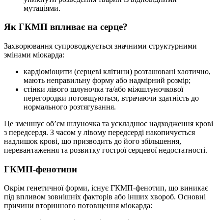
мутаціями.
Як ГКМП впливає на серце?
Захворювання супроводжується значними структурними
змінами міокарда:
кардіоміоцити (серцеві клітини) розташовані хаотично,
мають неправильну форму або надмірний розмір;
стінки лівого шлуночка та/або міжшлуночкової
перегородки потовщуються, втрачаючи здатність до
нормального розтягування.
Це зменшує об’єм шлуночка та ускладнює надходження крові
з передсердя. З часом у лівому передсерді накопичується
надлишок крові, що призводить до його збільшення,
перевантаження та розвитку гострої серцевої недостатності.
ГКМП-фенотипи
Окрім генетичної форми, існує ГКМП-фенотип, що виникає
під впливом зовнішніх факторів або інших хвороб. Основні
причини вторинного потовщення міокарда: