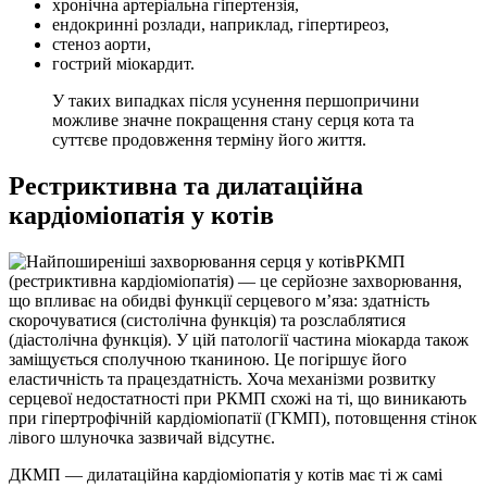
хронічна артеріальна гіпертензія,
ендокринні розлади, наприклад, гіпертиреоз,
стеноз аорти,
гострий міокардит.
У таких випадках після усунення першопричини
можливе значне покращення стану серця кота та
суттєве продовження терміну його життя.
Рестриктивна та дилатаційна
кардіоміопатія у котів
РКМП
(рестриктивна кардіоміопатія) — це серйозне захворювання,
що впливає на обидві функції серцевого м’яза: здатність
скорочуватися (систолічна функція) та розслаблятися
(діастолічна функція). У цій патології частина міокарда також
заміщується сполучною тканиною. Це погіршує його
еластичність та працездатність. Хоча механізми розвитку
серцевої недостатності при РКМП схожі на ті, що виникають
при гіпертрофічній кардіоміопатії (ГКМП), потовщення стінок
лівого шлуночка зазвичай відсутнє.
ДКМП — дилатаційна кардіоміопатія у котів має ті ж самі