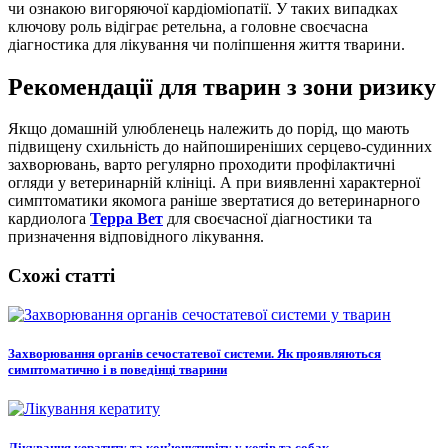
чи ознакою вигоряючої кардіоміопатії. У таких випадках
ключову роль відіграє ретельна, а головне своєчасна
діагностика для лікування чи поліпшення життя тварини.
Рекомендації для тварин з зони ризику
Якщо домашній улюбленець належить до порід, що мають
підвищену схильність до найпоширеніших серцево-судинних
захворювань, варто регулярно проходити профілактичні
огляди у ветеринарній клініці. А при виявленні характерної
симптоматики якомога раніше звертатися до ветеринарного
кардиолога
Терра Вет
для своєчасної діагностики та
призначення відповідного лікування.
Схожі статті
Захворювання органів сечостатевої системи. Як проявляються
симптоматично і в поведінці тварини
Лікування кератиту та кон’юнктивіту у котів та собак