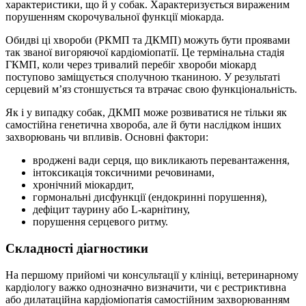
характеристики, що й у собак. Характеризується вираженим
порушенням скорочувальної функції міокарда.
Обидві ці хвороби (РКМП та ДКМП) можуть бути проявами
так званої вигоряючої кардіоміопатії. Це термінальна стадія
ГКМП, коли через тривалий перебіг хвороби міокард
поступово заміщується сполучною тканиною. У результаті
серцевий м’яз стоншується та втрачає свою функціональність.
Як і у випадку собак, ДКМП може розвиватися не тільки як
самостійна генетична хвороба, але й бути наслідком інших
захворювань чи впливів. Основні фактори:
вроджені вади серця, що викликають перевантаження,
інтоксикація токсичними речовинами,
хронічний міокардит,
гормональні дисфункції (ендокринні порушення),
дефіцит таурину або L-карнітину,
порушення серцевого ритму.
Складності діагностики
На першому прийомі чи консультації у клініці, ветеринарному
кардіологу важко однозначно визначити, чи є рестриктивна
або дилатаційна кардіоміопатія самостійним захворюванням