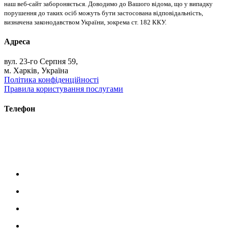
наш веб-сайт забороняється. Доводимо до Вашого відома, що у випадку
порушення до таких осіб можуть бути застосована відповідальність,
визначена законодавством України, зокрема ст. 182 ККУ.
Адреса
вул. 23-го Серпня 59,
м. Харків, Україна
Політика конфіденційності
Правила користування послугами
Телефон
+38 (093) 391-32-87
+38 (093) 043 10 17
+38 (067) 648 93 57
+38 (050) 927 46 17