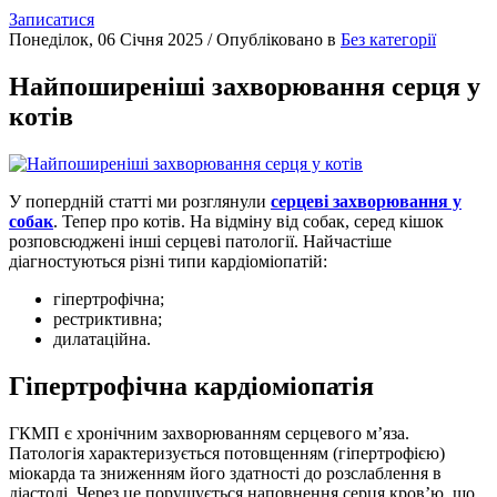
Записатися
Понеділок, 06 Січня 2025
/
Опубліковано в
Без категорії
Найпоширеніші захворювання серця у
котів
У попердній статті ми розглянули
серцеві захворювання у
собак
. Тепер про котів. На відміну від собак, серед кішок
розповсюджені інші серцеві патології. Найчастіше
діагностуються різні типи кардіоміопатій:
гіпертрофічна;
рестриктивна;
дилатаційна.
Гіпертрофічна кардіоміопатія
ГКМП є хронічним захворюванням серцевого м’яза.
Патологія характеризується потовщенням (гіпертрофією)
міокарда та зниженням його здатності до розслаблення в
діастолі. Через це порушується наповнення серця кров’ю, що