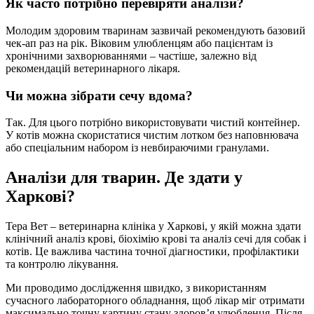
Як часто потрібно перевіряти аналізи?
Молодим здоровим тваринам зазвичай рекомендують базовий
чек-ап раз на рік. Віковим улюбленцям або пацієнтам із
хронічними захворюваннями – частіше, залежно від
рекомендацій ветеринарного лікаря.
Чи можна зібрати сечу вдома?
Так. Для цього потрібно використовувати чистий контейнер.
У котів можна скористатися чистим лотком без наповнювача
або спеціальним набором із невбираючими гранулами.
Аналізи для тварин. Де здати у
Харкові?
Тера Вет – ветеринарна клініка у Харкові, у якій можна здати
клінічний аналіз крові, біохімію крові та аналіз сечі для собак і
котів. Це важлива частина точної діагностики, профілактики
та контролю лікування.
Ми проводимо дослідження швидко, з використанням
сучасного лабораторного обладнання, щоб лікар міг отримати
максимально точну картину стану здоров’я улюбленця. Після