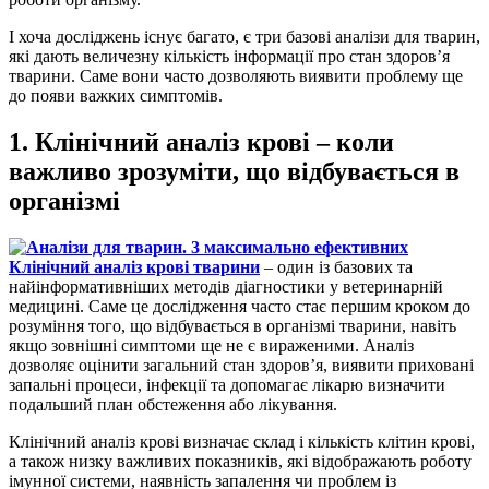
І хоча досліджень існує багато, є три базові аналізи для тварин,
які дають величезну кількість інформації про стан здоров’я
тварини. Саме вони часто дозволяють виявити проблему ще
до появи важких симптомів.
1. Клінічний аналіз крові – коли
важливо зрозуміти, що відбувається в
організмі
Клінічний аналіз крові тварини
– один із базових та
найінформативніших методів діагностики у ветеринарній
медицині. Саме це дослідження часто стає першим кроком до
розуміння того, що відбувається в організмі тварини, навіть
якщо зовнішні симптоми ще не є вираженими. Аналіз
дозволяє оцінити загальний стан здоров’я, виявити приховані
запальні процеси, інфекції та допомагає лікарю визначити
подальший план обстеження або лікування.
Клінічний аналіз крові визначає склад і кількість клітин крові,
а також низку важливих показників, які відображають роботу
імунної системи, наявність запалення чи проблем із