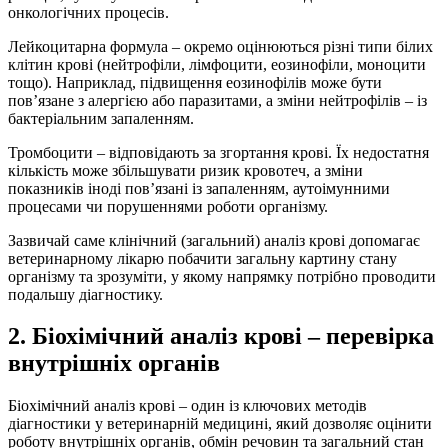
онкологічних процесів.
Лейкоцитарна формула – окремо оцінюються різні типи білих
клітин крові (нейтрофіли, лімфоцити, еозинофіли, моноцити
тощо). Наприклад, підвищення еозинофілів може бути
пов’язане з алергією або паразитами, а зміни нейтрофілів – із
бактеріальним запаленням.
Тромбоцити – відповідають за згортання крові. Їх недостатня
кількість може збільшувати ризик кровотеч, а зміни
показників іноді пов’язані із запаленням, аутоімунними
процесами чи порушеннями роботи організму.
Зазвичай саме клінічний (загальний) аналіз крові допомагає
ветеринарному лікарю побачити загальну картину стану
організму та зрозуміти, у якому напрямку потрібно проводити
подальшу діагностику.
2. Біохімічний аналіз крові – перевірка
внутрішніх органів
Біохімічний аналіз крові – один із ключових методів
діагностики у ветеринарній медицині, який дозволяє оцінити
роботу внутрішніх органів, обмін речовин та загальний стан