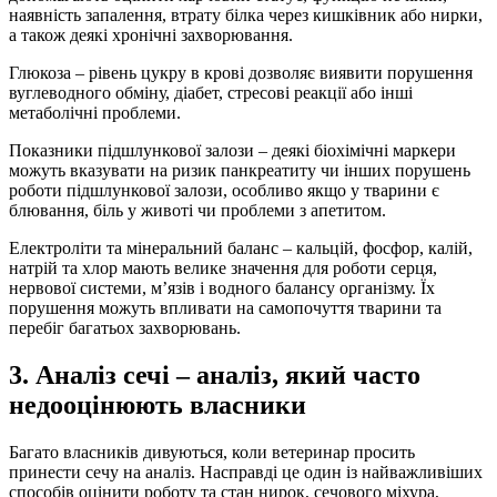
наявність запалення, втрату білка через кишківник або нирки,
а також деякі хронічні захворювання.
Глюкоза – рівень цукру в крові дозволяє виявити порушення
вуглеводного обміну, діабет, стресові реакції або інші
метаболічні проблеми.
Показники підшлункової залози – деякі біохімічні маркери
можуть вказувати на ризик панкреатиту чи інших порушень
роботи підшлункової залози, особливо якщо у тварини є
блювання, біль у животі чи проблеми з апетитом.
Електроліти та мінеральний баланс – кальцій, фосфор, калій,
натрій та хлор мають велике значення для роботи серця,
нервової системи, м’язів і водного балансу організму. Їх
порушення можуть впливати на самопочуття тварини та
перебіг багатьох захворювань.
3. Аналіз сечі – аналіз, який часто
недооцінюють власники
Багато власників дивуються, коли ветеринар просить
принести сечу на аналіз. Насправді це один із найважливіших
способів оцінити роботу та стан нирок, сечового міхура,