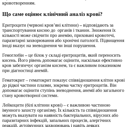
кровотворенням.
Що саме оцінює клінічний аналіз крові?
Еритроцити (червоні кров’яні клітини)
–
відповідають за
транспортування кисню до органів і тканин. Зниження їх
кількості може свідчити про анемію, приховані кровотечі,
паразитарні захворювання або хронічні патології. Підвищення
іноді вказує на зневоднення чи інші порушення.
Гемоглобін
–
це білок у складі еритроцитів, який переносить
кисень. Його рівень допомагає оцінити, наскільки ефективно
кров забезпечує організм киснем, та є важливим показником
при діагностиці анемій.
Гематокрит – гематокрит показує співвідношення клітин крові
до рідкої частини плазми, зокрема частку еритроцитів. Він
допомагає оцінити ступінь зневоднення, анемії або загального
стану кровотворної системи.
Лейкоцити (білі клітини крові) –
є важливою частиною
імунного захисту організму. Їх кількість та співвідношення
можуть вказувати на наявність бактеріальних, вірусних або
паразитарних інфекцій, запальних процесів, алергічних
реакцій, аутоімунних захворювань і навіть деяких