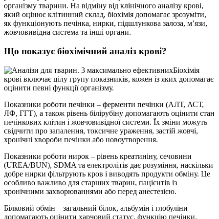
організму тварини. На відміну від клінічного аналізу крові,
який оцінює клітинний склад, біохімія допомагає зрозуміти,
як функціонують печінка, нирки, підшлункова залоза, м’язи,
жовчовивідна система та інші органи.
Що показує біохімічний аналіз крові?
Біохімія
крові включає цілу групу показників, кожен із яких допомагає
оцінити певні функції організму.
Показники роботи печінки
– ферменти печінки (АЛТ, АСТ,
ЛФ, ГГТ), а також рівень білірубіну допомагають оцінити стан
печінкових клітин і жовчовивідної системи. Їх зміни можуть
свідчити про запалення, токсичне ураження, застій жовчі,
хронічні хвороби печінки або новоутворення.
Показники роботи нирок –
рівень креатиніну, сечовини
(UREA/BUN), SDMA та електролітів дає розуміння, наскільки
добре нирки фільтрують кров і виводять продукти обміну. Це
особливо важливо для старших тварин, пацієнтів із
хронічними захворюваннями або перед анестезією.
Білковий обмін – загальний білок, альбумін і глобуліни
допомагають оцінити харчовий статус, функцію печінки,