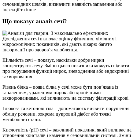
сечовивідних шляхів, визначити наявність запалення або
інфекції та інше.
Що показує аналіз сечі?
Дослідження сечі включає оцінку фізичних, хімічних і
мікроскопічних показників, які дають лікарю багато
інформації про здоров’я улюбленця.
Щільність сечі – показує, наскільки добре нирки
концентрують сечу. Зміни цього показника можуть свідчити
про порушення функції нирок, зневоднення або ендокринні
захворювання.
Рівень білка – поява білка у сечі може бути пов’язана із
запаленням, ураженням нирок або хронічними
захворюваннями, які впливають на систему фільтрації крові.
Глюкоза та кетонові тіла – допомагають виявити порушення
обміну речовин, зокрема цукровий діабет або тяжкі
метаболічні стани.
Кислотність (pH) сечі – важливий показник, який впливає на
утворення кристалів і каменів у сечовидільній системі. Зміни