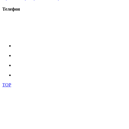
Телефон
+38 (093) 391-32-87
+38 (093) 043 10 17
+38 (067) 648 93 57
+38 (050) 927 46 17
TOP