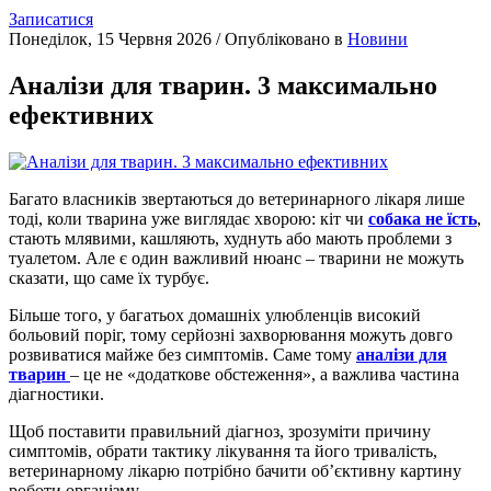
Записатися
Понеділок, 15 Червня 2026
/
Опубліковано в
Новини
Аналізи для тварин. 3 максимально
ефективних
Багато власників звертаються до ветеринарного лікаря лише
тоді, коли тварина уже виглядає хворою: кіт чи
собака не їсть
,
стають млявими, кашляють, худнуть або мають проблеми з
туалетом. Але є один важливий нюанс – тварини не можуть
сказати, що саме їх турбує.
Більше того, у багатьох домашніх улюбленців високий
больовий поріг, тому серйозні захворювання можуть довго
розвиватися майже без симптомів. Саме тому
аналізи для
тварин
– це не «додаткове обстеження», а важлива частина
діагностики.
Щоб поставити правильний діагноз, зрозуміти причину
симптомів, обрати тактику лікування та його тривалість,
ветеринарному лікарю потрібно бачити об’єктивну картину
роботи організму.