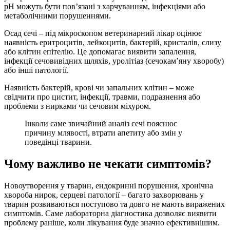
pH можуть бути пов’язані з харчуванням, інфекціями або
метаболічними порушеннями.
Осад сечі – під мікроскопом ветеринарний лікар оцінює
наявність еритроцитів, лейкоцитів, бактерій, кристалів, слизу
або клітин епітелію. Це допомагає виявити запалення,
інфекції сечовивідних шляхів, уролітіаз (сечокам’яну хворобу)
або інші патології.
Наявність бактерій, крові чи запальних клітин – може
свідчити про цистит, інфекції, травми, подразнення або
проблеми з нирками чи сечовим міхуром.
Інколи саме звичайний аналіз сечі пояснює
причину млявості, втрати апетиту або змін у
поведінці тварини.
Чому важливо не чекати симптомів?
Новоутворення у тварин, ендокринні порушення, хронічна
хвороба нирок, серцеві патології – багато захворювань у
тварин розвиваються поступово та довго не мають виражених
симптомів. Саме лабораторна діагностика дозволяє виявити
проблему раніше, коли лікування буде значно ефективнішим.