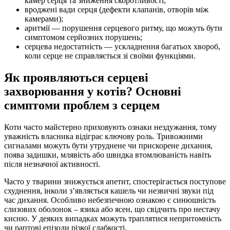
камер серця та зниження скоротливості;
вроджені вади серця (дефекти клапанів, отворів між
камерами);
аритмії — порушення серцевого ритму, що можуть бути
симптомом серйозних порушень;
серцева недостатність — ускладнення багатьох хвороб,
коли серце не справляється зі своїми функціями.
Як проявляються серцеві
захворювання у котів? Основні
симптоми проблем з серцем
Коти часто майстерно приховують ознаки нездужання, тому
уважність власника відіграє ключову роль. Тривожними
сигналами можуть бути утруднене чи прискорене дихання,
поява задишки, млявість або швидка втомлюваність навіть
після незначної активності.
Часто у тварини знижується апетит, спостерігається поступове
схуднення, інколи з’являється кашель чи незвичні звуки під
час дихання. Особливо небезпечною ознакою є синюшність
слизових оболонок – язика або ясен, що свідчить про нестачу
кисню. У деяких випадках можуть траплятися непритомність
чи раптові епізоди різкої слабкості.