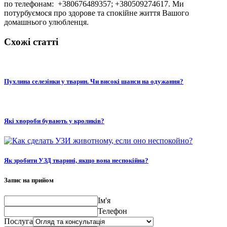
по телефонам: +380676489357; +380509274617. Ми
потурбуємося про здорове та спокійне життя Вашого
домашнього улюбленця.
Схожі статті
Пухлина селезінки у тварин. Чи високі шанси на одужання?
Які хвороби бувають у кроликів?
Як зробити УЗД тварині, якщо вона неспокійна?
Запис на прийом
Ім'я
Телефон
Послуга