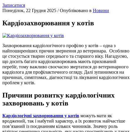
Записатися
Понеділок, 22 Грудня 2025
/
Опубліковано в
Новини
Кардіозахворювання у котів
Захворювання кардіологічного профілю у котів – одна з
найпоширеніших причин звернення до ветеринара. Особливо
це стосується тварин середнього та старшого віку. Нагадуємо,
що досить багато кардіозахворювань мають прихований
перебіг, тому важливо своєчасно звертатися до ветеринарного
кардіолога для профілактичного огляду. Далі зупинимося на
причинах, симптомах, діагностиці та лікуванні кардіологічних
проблем у котів.
Причини розвитку кардіологічних
захворювань у котів
Кардіологічні захворювання у котів
можуть мати як
вроджений, так і набутий характер, а їх розвиток найчастіше
пов’язаний із поєднанням кількох чинників. Значну роль
відіграє генетична схильність, яку часто спостерігають у таких