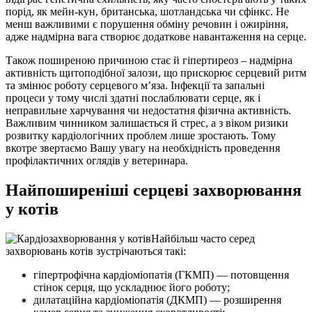
порід, як мейн-кун, британська, шотландська чи сфінкс. Не
менш важливими є порушення обміну речовин і ожиріння,
адже надмірна вага створює додаткове навантаження на серце.
Також поширеною причиною стає й гіпертиреоз – надмірна
активність щитоподібної залози, що прискорює серцевий ритм
та змінює роботу серцевого м’яза. Інфекції та запальні
процеси у тому числі здатні послаблювати серце, як і
неправильне харчування чи недостатня фізична активність.
Важливим чинником залишається й стрес, а з віком ризики
розвитку кардіологічних проблем лише зростають. Тому
вкотре звертаємо Вашу увагу на необхідність проведення
профілактичних оглядів у ветеринара.
Найпоширеніші серцеві захворювання
у котів
Найбільш часто серед
захворювань котів зустрічаються такі:
гіпертрофічна кардіоміопатія (ГКМП) — потовщення
стінок серця, що ускладнює його роботу;
дилатаційна кардіоміопатія (ДКМП) — розширення