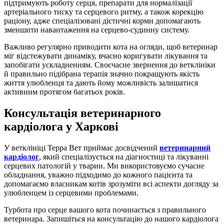
підтримують роботу серця, препарати для нормалізації
артеріального тиску та серцевого ритму, а також корекцію
раціону, адже спеціалізовані дієтичні корми допомагають
зменшити навантаження на серцево-судинну систему.
Важливо регулярно приводити кота на огляди, щоб ветеринар
міг відстежувати динаміку, вчасно коригувати лікування та
запобігати ускладненням. Своєчасне звернення до ветклініки
й правильно підібрана терапія значно покращують якість
життя улюбленця та дають йому можливість залишатися
активним протягом багатьох років.
Консультація ветеринарного
кардіолога у Харкові
У ветклініці Терра Вет приймає досвідчений
ветеринарний
кардіолог
, який спеціалізується на діагностиці та лікуванні
серцевих патологій у тварин. Ми використовуємо сучасне
обладнання, уважно підходимо до кожного пацієнта та
допомагаємо власникам котів зрозуміти всі аспекти догляду за
улюбленцем із серцевими проблемами.
Турбота про серце вашого кота починається з правильного
ветеринара. Запишіться на консультацію до нашого кардіолога