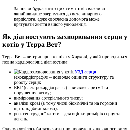
За появи будь-якого з цих симптомів важливо
якнайшвидше звернутися до ветеринарного
кардіолога, адже своєчасна допомога може
врятувати життя вашого улюбленця
.
Як діагностують захворювання серця у
котів у Терра Вет?
Терра Вет – ветеринарна клініка у Харкові, у якій проводиться
повна кардіологічна діагностика:
УЗД серця
(ехокардіографія) – дозволяє оцінити структуру та
роботу серця;
ЕКГ (електрокардіографія) – виявляє аритмії та
порушення ритму;
вимірювання артеріального тиску;
аналізи крові (в тому числі біохімічні та на гормони
щитоподібної залози);
рентген грудної клітки – для оцінки розмірів серця та
легень.
Окремо хотілось би зазначити про проведення ще одного виду