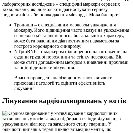
лабораторних досліджень – специфічні маркери серцевих
захворювань, які дозволяють діагностувати серцеву
недостатність або пошкодження міокарда. Мова йде про:
Тропонін – є специфічним маркером ушкодження
міокарду. Його підвищення часто вказує на ушкодження
серцевого м’яза ішемічного або запального характеру,
може бути важливим діагностичним параметром за
гострого коронарного синдрому;
NTproBNP – є маркером підвищеного навантаження на
судини грудної порожнини та стінку передсердь. Він
може стати допоміжним методом в виявленні проблеми
та оцінці динаміки лікування.
Вчасно проведені аналізи допомагають виявити
приховані патології та оцінити ефективність
лікування.
Лікування кардіозахворювань у котів
Лікування кардіологічних
захворювань у котів завжди підбирається індивідуально, з
урахуванням діагнозу та загального стану тварини. У
більшості випадків терапія включає медикаменти, що