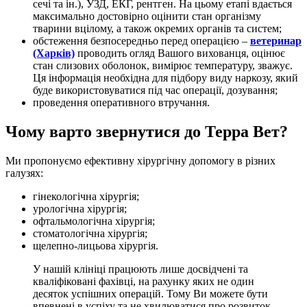
сечі та ін.), УЗД, ЕКГ, рентген. На цьому етапі вдається
максимально достовірно оцінити стан організму
тварини вцілому, а також окремих органів та систем;
обстеження безпосередньо перед операцією –
ветеринар
(Харків)
проводить огляд Вашого вихованця, оцінює
стан слизових оболонок, вимірює температуру, зважує.
Ця інформація необхідна для підбору виду наркозу, який
буде використовуватися під час операції, дозування;
проведення оперативного втручання.
Чому варто звернутися до Терра Вет?
Ми пропонуємо ефективну хірургічну допомогу в різних
галузях:
гінекологічна хірургія;
урологічна хірургія;
офтальмологічна хірургія;
стоматологічна хірургія;
щелепно-лицьова хірургія.
У нашій клініці працюють лише досвідчені та
кваліфіковані фахівці, на рахунку яких не один
десяток успішних операцій. Тому Ви можете бути
впевнені в успіху та не хвилюватися про розвиток