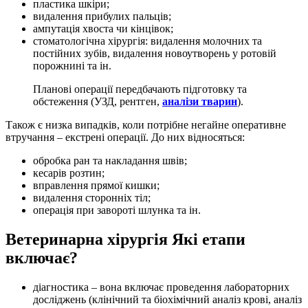
пластика шкіри;
видалення прибулих пальців;
ампутація хвоста чи кінцівок;
стоматологічна хірургія: видалення молочних та
постійних зубів, видалення новоутворень у ротовій
порожнині та ін.
Планові операції передбачають підготовку та
обстеження (УЗД, рентген,
аналізи тварин
).
Також є низка випадків, коли потрібне негайне оперативне
втручання – екстрені операції. До них відносяться:
обробка ран та накладання швів;
кесарів розтин;
вправлення прямої кишки;
видалення сторонніх тіл;
операція при завороті шлунка та ін.
Ветеринарна хірургія Які етапи
включає?
діагностика – вона включає проведення лабораторних
досліджень (клінічний та біохімічний аналіз крові, аналіз