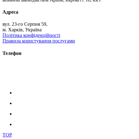
визначена законодавством України, зокрема ст. 182 ККУ.
Адреса
вул. 23-го Серпня 59,
м. Харків, Україна
Політика конфіденційності
Правила користування послугами
Телефон
+38 (093) 391-32-87
+38 (093) 043 10 17
+38 (067) 648 93 57
+38 (050) 927 46 17
TOP