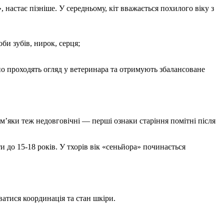
 настає пізніше. У середньому, кіт вважається похилого віку з
би зубів, нирок, серця;
но проходять огляд у ветеринара та отримують збалансоване
м’яки теж недовговічні — перші ознаки старіння помітні після
 до 15-18 років. У тхорів вік «сеньйора» починається
ватися координація та стан шкіри.