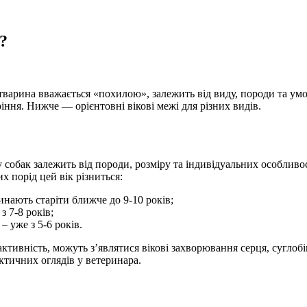
?
и тварина вважається «похилою», залежить від виду, породи та у
ння. Нижче — орієнтовні вікові межі для різних видів.
 собак залежить від породи, розміру та індивідуальних особливос
х порід цей вік різниться:
инають старіти ближче до 9-10 років;
з 7-8 років;
– уже з 5-6 років.
ктивність, можуть з’являтися вікові захворювання серця, суглобі
ктичних оглядів у ветеринара.