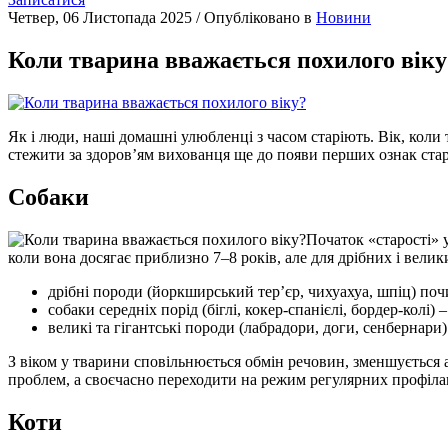
Четвер, 06 Листопада 2025
/
Опубліковано в
Новини
Коли тварина вважається похилого віку
Як і люди, наші домашні улюбленці з часом старіють. Вік, кол
стежити за здоров’ям вихованця ще до появи перших ознак старі
Собаки
Початок «старості» у
коли вона досягає приблизно 7–8 років, але для дрібних і велики
дрібні породи (йоркширський тер’єр, чихуахуа, шпіц) поч
собаки середніх порід (біглі, кокер-спанієлі, бордер-колі) – 
великі та гігантські породи (лабрадори, доги, сенбернари) 
З віком у тварини сповільнюється обмін речовин, зменшується а
проблем, а своєчасно переходити на режим регулярних профіла
Коти