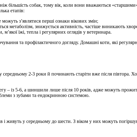
ніж більшість собак, тому вік, коли вони вважаються «старшими»,
лька етапів:
же можуть з’являтися перші ознаки вікових змін;
ється метаболізм, знижується активність, частіше виникають хворо
, м’якої їжі, тепла і регулярних оглядів у ветеринара.
рчування та профілактичного догляду. Домашні коти, які регуляр
 середньому 2-3 роки й починають старіти вже після півтора. Хо
у – із 5-6, а шиншили лише після 10 років, адже можуть прожити
облеми з зубами та ендокринною системою.
ів і живуть у середньому до шести. З віком у них можуть погіршу