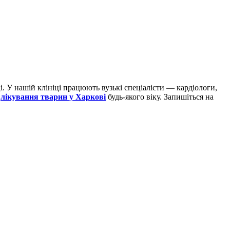
. У нашій клініці працюють вузькі спеціалісти — кардіологи,
а
лікування тварин у Харкові
будь-якого віку. Запишіться на