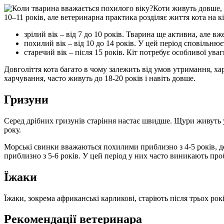
Коти живуть довше, 
10–11 років, але ветеринарна практика розділяє життя кота на кі
зрілий вік – від 7 до 10 років. Тварина ще активна, але в
похилий вік – від 10 до 14 років. У цей період сповільню
старечий вік – після 15 років. Кіт потребує особливої уваги
Довголіття кота багато в чому залежить від умов утримання, ха
харчування, часто живуть до 18-20 років і навіть довше.
Гризуни
Серед дрібних гризунів старіння настає швидше. Щури живуть у
року.
Морські свинки вважаються похилими приблизно з 4-5 років, дег
приблизно з 5-6 років. У цей період у них часто виникають пр
Їжаки
Їжаки, зокрема африканські карликові, старіють після трьох рок
Рекомендації ветеринара