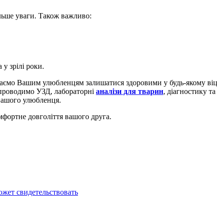
ільше уваги. Також важливо:
у зрілі роки.
гаємо Вашим улюбленцям залишатися здоровими у будь-якому віці
 проводимо УЗД, лабораторні
аналізи для тварин
, діагностику т
вашого улюбленця.
мфортне довголіття вашого друга.