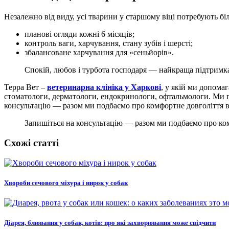
Незалежно від виду, усі тварини у старшому віці потребують б
планові огляди кожні 6 місяців;
контроль ваги, харчування, стану зубів і шерсті;
збалансоване харчування для «сеньйорів».
Спокій, любов і турбота господаря — найкраща підтримка 
Терра Вет –
ветеринарна клініка у Харкові
, у якій ми допома
стоматологи, дерматологи, ендокринологи, офтальмологи. Ми
консультацію — разом ми подбаємо про комфортне довголіття 
Запишіться на консультацію — разом ми подбаємо про ко
Схожі статті
Хвороби сечового міхура і нирок у собак
Діарея, блювання у собак, котів: про які захворювання може свідчити