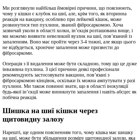
Ми розглянули найбільш ймовірні причини, що пояснюють,
чому у кішки є клубок на шиї, але, крім того, як вторинна
реакція на вакцину, особливо при лейкемії кішок, може
розвинутися тип пухлини, званий фібросаркомою. Хоча
зазвичай уколи в області холки, ін’єкція розташована вище, і
ми можемо виявити невеликий вузлик на шиї, пов’язаний із
запаленням. Воно має пройти через 3-4 тижні, але якщо цього
не відбудеться, хронічне запалення може призвести до
фібросаркоми.
Операція з її видалення може бути складною, тому що це дуже
інвазивна пухлина. З цієї причини деякі професіонали
рекомендують застосовувати вакцини, пов’язані з
фібросаркомою кінцівок, оскільки їх можна ампутувати у разі
пухлини. Ми також повинні знати, що в області інокуляції
будь-якої ін’єкції може виникнути запалення і навіть абсцес як
побічна реакція.
Шишка на шиї кішки через
щитовидну залозу
Нарешті, ще одним поясненням того, чому кішка має шишку
на шиї, може бути збільшення розміру щитовидної залози, яка