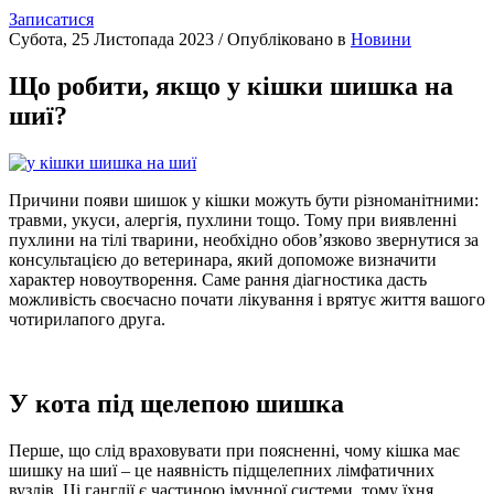
Записатися
Субота, 25 Листопада 2023
/
Опубліковано в
Новини
Що робити, якщо у кішки шишка на
шиї?
Причини появи шишок у кішки можуть бути різноманітними:
травми, укуси, алергія, пухлини тощо. Тому при виявленні
пухлини на тілі тварини, необхідно обов’язково звернутися за
консультацією до ветеринара, який допоможе визначити
характер новоутворення. Саме рання діагностика дасть
можливість своєчасно почати лікування і врятує життя вашого
чотирилапого друга.
У кота під щелепою шишка
Перше, що слід враховувати при поясненні, чому кішка має
шишку на шиї – це наявність підщелепних лімфатичних
вузлів. Ці ганглії є частиною імунної системи, тому їхня