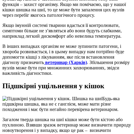
функція – захист організму. Якщо ми помічаємо, що у нашої
кішки шишка на шиї, то це може бути запалення цих вузлів
через перебіг якогось патологічного процесу.
Якщо імунній системі тварини вдасться її контролювати,
симптоми більше не з’являться або вони будуть слабкими,
наприклад легкий дискомфорт або невелика температура.
В інших випадках організм не може зупинити патогени, і
хвороба розвивається, і в цьому випадку нам потрібно буде
допомогти кішці з лікуванням, яке після встановлення
діагнозу призначить
ветеринар (Харків)
. Збільшення розміру
вузлів може бути при множинних захворюваннях, звідси
важливість діагностики.
Підшкірні ущільнення у кішок
Будь-яка
підшкірна шишка, яка не є ганглієм, може мати різне
походження і має бути негайно перевірена ветеринаром.
Загалом тверда шишка на шиї кішки може бути кістою або
пухлиною. Взявши зразок ветеринар може визначити природу
новоутворення і у випадку, якщо це рак – визначити