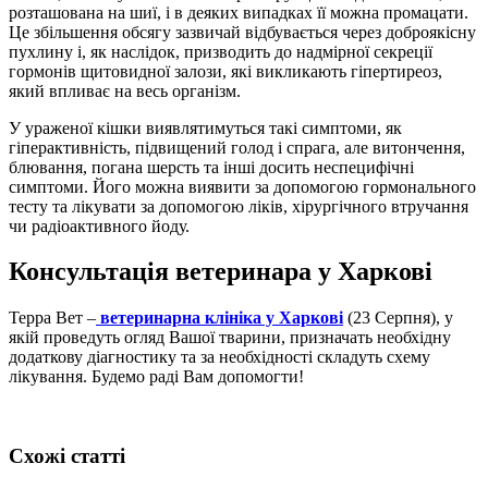
розташована на шиї, і в деяких випадках її можна промацати.
Це збільшення обсягу зазвичай відбувається через доброякісну
пухлину і, як наслідок, призводить до надмірної секреції
гормонів щитовидної залози, які викликають гіпертиреоз,
який впливає на весь організм.
У ураженої кішки виявлятимуться такі симптоми, як
гіперактивність, підвищений голод і спрага, але витончення,
блювання, погана шерсть та інші досить неспецифічні
симптоми. Його можна виявити за допомогою гормонального
тесту та лікувати за допомогою ліків, хірургічного втручання
чи радіоактивного йоду.
Консультація ветеринара у Харкові
Терра Вет –
ветеринарна клініка у Харкові
(23 Серпня), у
якій проведуть огляд Вашої тварини, призначать необхідну
додаткову діагностику та за необхідності складуть схему
лікування. Будемо раді Вам допомогти!
Схожі статті