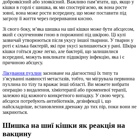
доброякісний або злоякісний. Важливо пам’ятати, що, якщо у
кішки в горлі є шишка, як ми спостерігаємо, як вона росте
зовні, вона може рости всередину, що може поставити під
загрозу її життя через переривання кисню.
Зі свого боку, м’яка шишка на шиї кішки може бути абсцесом,
який є скупченням гною в порожнині під шкірою. Ці кулі
зазвичай утворюються після укусу іншої тварини. У тварин у
роті є кілька бактерій, які при укусі залишаються у рані. Шкіра
кішки гоїться дуже легко, але бактерії, що залишилися
всередині, можуть викликати підшкірну інфекцію, яка і є
причиною абсцесу.
Лікування пухлин
засноване на діагностиці їх типу та
з’ясуванні наявності метастазів, тобто, чи мігрувала первинна
пухлина по тілу та вражає інші області. Ви можете вибрати
операцію з видалення, хіміотерапії або променевої терапії,
залежно від кожного конкретного випадку. У свою чергу,
абсцеси потребують антибіотиків, дезінфекції і, що
найскладніше, встановлення дренажу до тих пір, поки вони не
закриються.
Шишка на шиї кішки як реакція на
вакцину