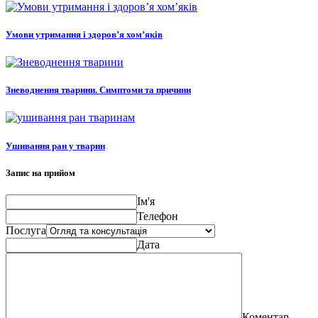
Умови утримання і здоров’я хом’яків
Зневоднення тварини. Симптоми та причини
Ушивання ран у тварин
Запис на прийом
Ім'я
Телефон
Послуга
Дата
Коментар