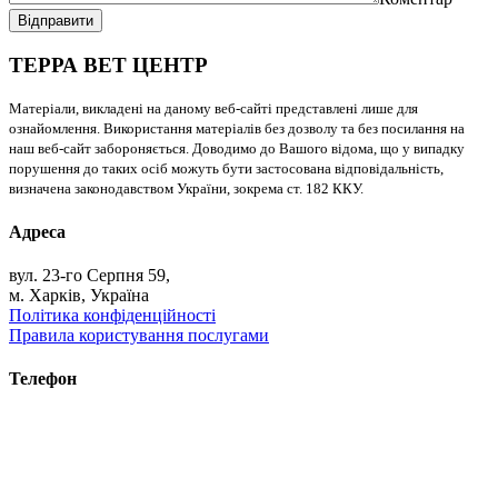
Відправити
ТЕРРА ВЕТ ЦЕНТР
Матеріали, викладені на даному веб-сайті представлені лише для
ознайомлення. Використання матеріалів без дозволу та без посилання на
наш веб-сайт забороняється. Доводимо до Вашого відома, що у випадку
порушення до таких осіб можуть бути застосована відповідальність,
визначена законодавством України, зокрема ст. 182 ККУ.
Адреса
вул. 23-го Серпня 59,
м. Харків, Україна
Політика конфіденційності
Правила користування послугами
Телефон
+38 (093) 391-32-87
+38 (093) 043 10 17
+38 (067) 648 93 57
+38 (050) 927 46 17