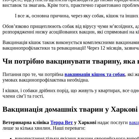
виставок та змагань. Крім того, практично гарантовано пробле
І все ж, основна причина, через яку собак, кішок та інши
Обов’язково прищеплюють собак від вірусу чуми м’ясоїдних, аде
розпорядженні низку асоційованих вакцин, які спрямовані на к
Вакцинація кішок також виконується комплексними вакцинами ві
вакцинопрофілактики та ревакцинації! Через 12 місяців, зазви
Чи потрібно вакцинувати тварину, яка н
Питання про те, чи потрібна
вакцинація кішок та собак
, які 
умовах вакцинопрофілактика необхідна.
І кішки, і собаки дрібних порід, що живуть у квартирах, все од
члени сім’ї та гості.
Вакцинація домашніх тварин у Харкові
Ветеринарна клініка
Терра Вет
у Харкові
надає послуги
вак
лише за кілька хвилин. Наші переваги:
використання тільки якісних вакцин європейського вироб