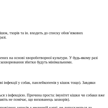
ішок, тхорів та ін. входить до списку обов’язкових
азі.
ених на основі хвороботворної культури. У будь-якому разі
ом захворювання збитки будуть мінімальними.
 інфекції у собак, панлейкопенія у кішок тощо). Завдяки
ься з інфекцією. Причина проста: імунітет кішки чи собаки вже
віть не помічає, що вихованець захворів).
повідних записів у медичній карті, не допускаються до