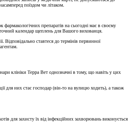
насамперед поїздом чи літаком.
ок фармакологічних препаратів на сьогодні має в своєму
в точний календар щеплень для Вашого вихованця.
ї. Відповідально ставтеся до термінів первинної
 агентам.
нари клініки Терра Вет однозначні в тому, що навіть у цих
ії для них стає господар (він-то на вулицю ходить), а також
котів для захисту їх від інфекційних захворювань виконується