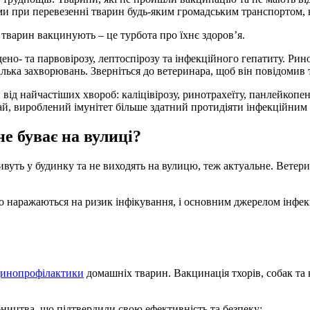
ми при перевезенні тварин будь-яким громадським транспортом, 
х тварин вакцинують – це турбота про їхнє здоров’я.
но- та парвовірозу, лептоспірозу та інфекційного гепатиту. Рин
ілька захворювань. Зверніться до ветеринара, щоб він повідоми
д найчастіших хвороб: каліцівірозу, ринотрахеїту, панлейкопені
чай, вироблений імунітет більше здатний протидіяти інфекційним
е буває на вулиці?
живуть у будинку та не виходять на вулицю, теж актуальне. Ветери
но наражаються на ризик інфікування, і основним джерелом інфекц
цинопрофілактики
домашніх тварин. Вакцинація тхорів, собак та 
ництва, що підтвердили свою ефективність та безпеку;