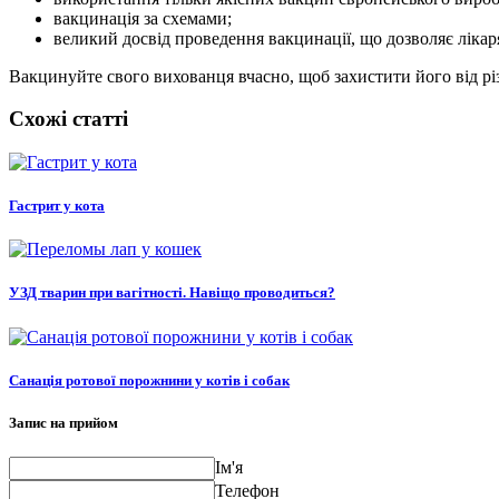
вакцинація за схемами;
великий досвід проведення вакцинації, що дозволяє лікар
Вакцинуйте свого вихованця вчасно, щоб захистити його від рі
Схожі статті
Гастрит у кота
УЗД тварин при вагітності. Навіщо проводиться?
Санація ротової порожнини у котів і собак
Запис на прийом
Ім'я
Телефон