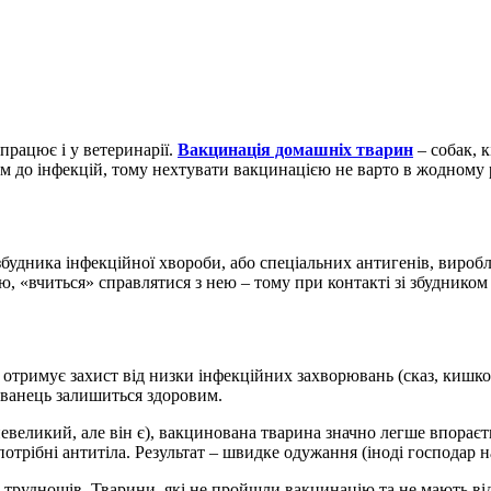
працює і у ветеринарії.
Вакцинація домашніх тварин
– собак, к
 до інфекцій, тому нехтувати вакцинацією не варто в жодному р
будника інфекційної хвороби, або спеціальних антигенів, виробл
ію, «вчиться» справлятися з нею – тому при контакті зі збудник
тримує захист від низки інфекційних захворювань (сказ, кишкові
ованець залишиться здоровим.
невеликий, але він є), вакцинована тварина значно легше впораєт
трібні антитіла. Результат – швидке одужання (іноді господар на
труднощів. Тварини, які не пройшли вакцинацію та не мають від