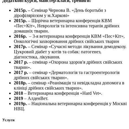
Додаткові курси, майстер-класи, тренінги:
2015р. –
Семінар Чернова В. «День боротьби з
дірофіляріозом у м.Харкові»
2015р.
– Щорічна ветеринарна конференція КВМ
«Пес+Кіт», Неврологія та інтенсивна терапія дрібних
домашніх тварин.
2016р.
– 3-я ветеринарна конференція КВМ «Пес+Кіт»,
Онкологічні захворювання дрібних свійських тварин
2017р.
– Семінар «Сучасні методи лікування демодекозу.
Цукровий діабет у котів та собак: патогенез,
діагностика, лікування.
2017 р.
– семінар «Охорона здоров'я дрібних свійських
тварин».
2017 р.
– семінар «Дерматологія та гастроентерологія
дрібних свійських тварин».
2018р.
– семінар «Реанімація та невідкладна допомога в
клініці дрібних свійських тварин».
2018
– Ветеринарна конференція «Hard Vet».
2019
– АлденВет.
2019р.
– Національна ветеринарна конференція у Москві
НВЦ.
Услуги