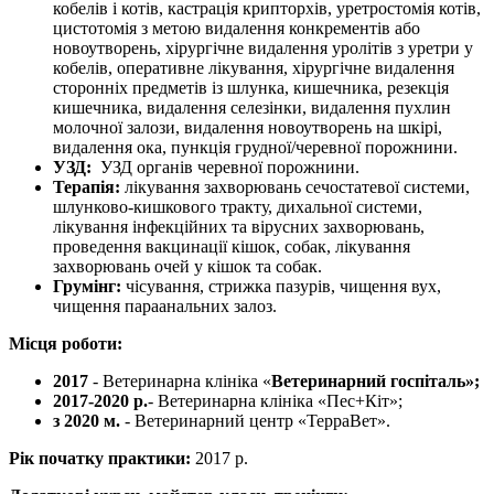
кобелів і котів, кастрація крипторхів, уретростомія котів,
цистотомія з метою видалення конкрементів або
новоутворень, хірургічне видалення уролітів з уретри у
кобелів, оперативне лікування, хірургічне видалення
сторонніх предметів із шлунка, кишечника, резекція
кишечника, видалення селезінки, видалення пухлин
молочної залози, видалення новоутворень на шкірі,
видалення ока, пункція грудної/черевної порожнини.
УЗД:
УЗД органів черевної порожнини.
Терапія:
лікування захворювань сечостатевої системи,
шлунково-кишкового тракту, дихальної системи,
лікування інфекційних та вірусних захворювань,
проведення вакцинації кішок, собак, лікування
захворювань очей у кішок та собак.
Грумінг:
чісування, стрижка пазурів, чищення вух,
чищення параанальних залоз.
Місця роботи:
2017
- Ветеринарна клініка «
В
етеринарний госпіталь
»;
2017-2020 р.
- Ветеринарна клініка «Пес+Кіт»;
з 2020
м.
- Ветеринарний центр «ТерраВет».
Рік початку практики:
2017 р.