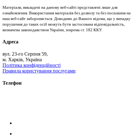
Матеріали, викладені на даному веб-сайті представлені лише для
ознайомлення. Використання матеріалів без дозволу та без посилання на
наш веб-сайт забороняється. Доводимо до Вашого відома, що у випадку
порушення до таких осіб можуть бути застосована відповідальність,
визначена законодавством України, зокрема ст. 182 ККУ.
Адреса
вул. 23-го Серпня 59,
м. Харків, Україна
Політика конфіденційності
Правила користування послугами
Телефон
+38 (093) 391-32-87
+38 (093) 043 10 17
+38 (067) 648 93 57
+38 (050) 927 46 17