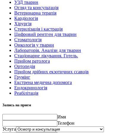
УЗД тварин
Огляд та консультація
Ветеринарна терапія
Кардіологія
Хірургія
Стерилізація і кастрація
Цифровий рентген для тварин
Стоматологія
Онкологія у тварин
Лабораторія. Аналізи для тварин
Стаціонарне лікування. Готель.
Прийом ратолога
Ортопедія
Прийом дрібних екзотичних ссавців
Грумінг
Екстрена медична допомога
Ендокринологія
Реабілітація
Запись на прием
Имя
Телефон
Услуга