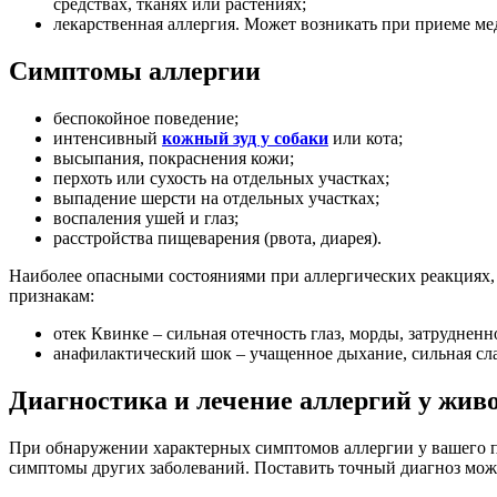
средствах, тканях или растениях;
лекарственная аллергия. Может возникать при приеме ме
Симптомы аллергии
беспокойное поведение;
интенсивный
кожный зуд у собаки
или кота;
высыпания, покраснения кожи;
перхоть или сухость на отдельных участках;
выпадение шерсти на отдельных участках;
воспаления ушей и глаз;
расстройства пищеварения (рвота, диарея).
Наиболее опасными состояниями при аллергических реакциях
признакам:
отек Квинке – сильная отечность глаз, морды, затрудненн
анафилактический шок – учащенное дыхание, сильная сла
Диагностика и лечение аллергий у жив
При обнаружении характерных симптомов аллергии у вашего п
симптомы других заболеваний. Поставить точный диагноз може