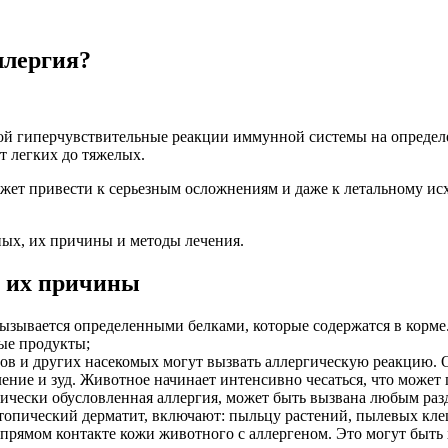
ллергия?
бой гиперчувствительные реакции иммунной системы на определ
т легких до тяжелых.
жет привести к серьезным осложнениям и даже к летальному ис
ных, их причины и методы лечения.
и их причины
вызывается определенными белками, которые содержатся в корм
вые продукты;
ров и других насекомых могут вызвать аллергическую реакцию. О
ение и зуд. Животное начинает интенсивно чесаться, что может
тически обусловленная аллергия, может быть вызвана любым ра
топический дерматит, включают: пыльцу растений, пылевых кле
и прямом контакте кожи животного с аллергеном. Это могут быт