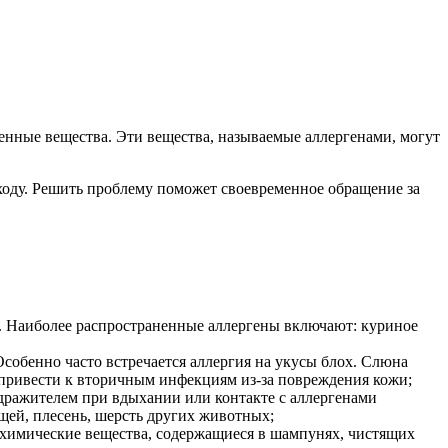
енные вещества. Эти вещества, называемые аллергенами, могут
ходу. Решить проблему поможет своевременное обращение за
е. Наиболее распространенные аллергены включают: куриное
собенно часто встречается аллергия на укусы блох. Слюна
 привести к вторичным инфекциям из-за повреждения кожи;
здражителем при вдыхании или контакте с аллергенами
щей, плесень, шерсть других животных;
ь химические вещества, содержащиеся в шампунях, чистящих