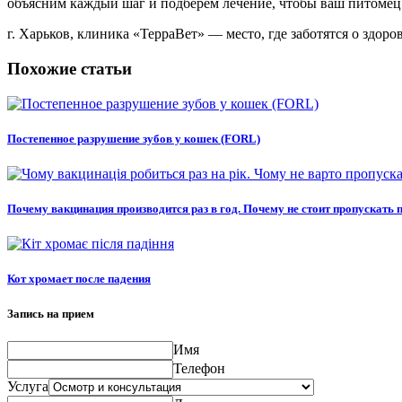
объясним каждый шаг и подберем лечение, чтобы ваш питомец 
г. Харьков, клиника «ТерраВет» — место, где заботятся о здо
Похожие статьи
Постепенное разрушение зубов у кошек (FORL)
Почему вакцинация производится раз в год. Почему не стоит пропускать 
Кот хромает после падения
Запись на прием
Имя
Телефон
Услуга