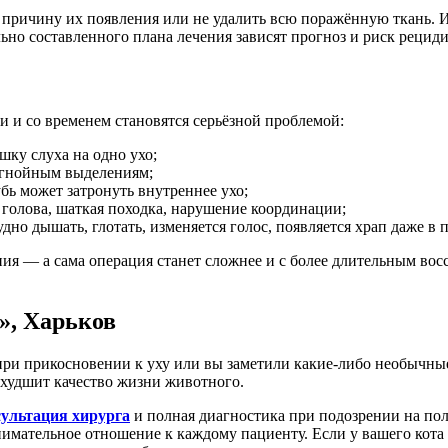
ть причину их появления или не удалить всю поражённую ткань
ьно составленного плана лечения зависят прогноз и риск рециди
 и со временем становятся серьёзной проблемой:
шку слуха на одно ухо;
и гнойным выделениям;
бь может затронуть внутреннее ухо;
олова, шаткая походка, нарушение координации;
но дышать, глотать, изменяется голос, появляется храп даже в п
ния — а сама операция станет сложнее и с более длительным во
», Харьков
 при прикосновении к уху или вы заметили какие-либо необычны
 ухудшит качество жизни животного.
сультация хирурга
и полная диагностика при подозрении на пол
нимательное отношение к каждому пациенту. Если у вашего кот