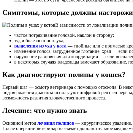
Симптомы, которые должны насторожи
В зависимости от локализации полип
частое потряхивание головой, наклон в сторону;
зуд и болезненность уха;
выделения из уха у кота
— гнойные или с примесью кро
изменение голоса, затруднённое глотание, храп — если п
нарушение равновесия или координации — если воспален
в некоторых случаях владельцы замечают образование, по
Как диагностируют полипы у кошек?
Первый шаг — осмотр ветеринара с помощью отоскопа. В некот
подтверждения диагноза используют цифровой рентген черепа,
возможность развития злокачественного процесса.
Лечение: что нужно знать
Основной метод
лечения полипов
— хирургическое удаление. В
После операции ветеринар назначает дополнительное медикам