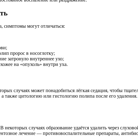
ть
а, симптомы могут отличаться:
ви;
олип пророс в носоглотку;
ие затронуло внутреннее ухо;
хожее на «опухоль» внутри уха.
орых случаях может понадобиться лёгкая седация, чтобы тщател
 а также цитологию или гистологию полипа после его удаления.
 некоторых случаях образование удаётся удалить через слуховой
ентозное лечение — противовоспалительные препараты, антибио