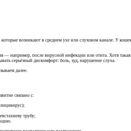
которые возникают в среднем ухе или слуховом канале. У кошек
 — например, после вирусной инфекции или отита. Хотя такая п
вать серьёзный дискомфорт: боль, зуд, нарушение слуха.
азываем далее.
витие связано с:
лицивирус);
евстахиеву трубу;
кцию.
 постоянное воспаление или раздражение.