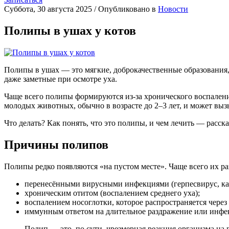
Суббота, 30 августа 2025
/
Опубликовано в
Новости
Полипы в ушах у котов
Полипы в ушах — это мягкие, доброкачественные образования, 
даже заметные при осмотре уха.
Чаще всего полипы формируются из-за хронического воспаления
молодых животных, обычно в возрасте до 2–3 лет, и может вызы
Что делать? Как понять, что это полипы, и чем лечить — расск
Причины полипов
Полипы редко появляются «на пустом месте». Чаще всего их раз
перенесёнными вирусными инфекциями (герпесвирус, ка
хроническим отитом (воспалением среднего уха);
воспалением носоглотки, которое распространяется через 
иммунным ответом на длительное раздражение или инфе
Полип — это, по сути, чрезмерная реакция организма на