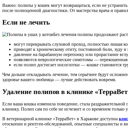
Важно: полипы у кошек могут возвращаться, если не устрани
после полноценной диагностики. От мастерства врача и правил
Если не лечить
Без лечения полипы продолжают расти
могут перекрывать слуховой проход, полностью лишая ко
приводят к хроническому отиту, постоянной боли, зуду 
давление на барабанную перепонку или прорастание вглу
появляются неврологические симптомы — перекошенная г
если полип достигает носоглотки — кошке становится труд
Чем дольше откладывать лечение, тем серьёзнее будут осложне
здоровье вашего любимца — лучше действовать вовремя.
Удаление полипов в клинике «ТерраВет
Если ваша кошка изменила поведение, стала раздражительной
клинику. Полип сам по себе не исчезнет и со временем только
В ветеринарной клинике «ТерраВет» в Харькове доступна
кон
отоскопии и рентген-обследований, опытные специалисты и в