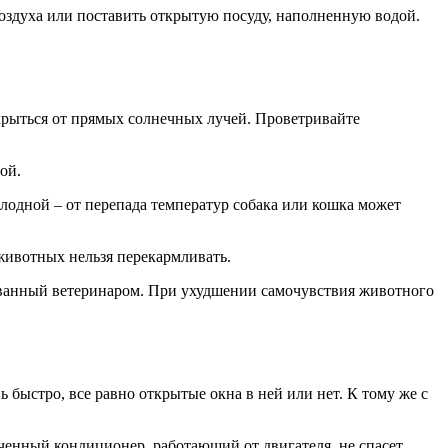
оздуха или поставить открытую посуду, наполненную водой.
крыться от прямых солнечных лучей. Проветривайте
ой.
олодной – от перепада температур собака или кошка может
животных нельзя перекармливать.
дованный ветеринаром. При ухудшении самочувствия животного
 быстро, все равно открытые окна в ней или нет. К тому же с
юченный кондиционер, работающий от двигателя, не спасет