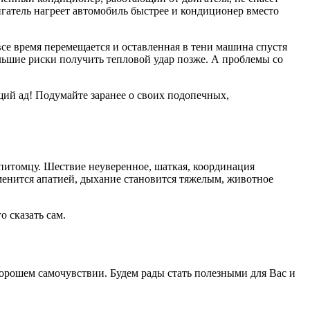
игатель нагреет автомобиль быстрее и кондиционер вместо
все время перемещается и оставленная в тени машина спустя
ольшие риски получить тепловой удар позже. А проблемы со
ящий ад! Подумайте заранее о своих подопечных,
к питомцу. Шествие неуверенное, шаткая, координация
енится апатией, дыхание становится тяжелым, животное
 сказать сам.
хорошем самочувствии. Будем рады стать полезными для Вас и