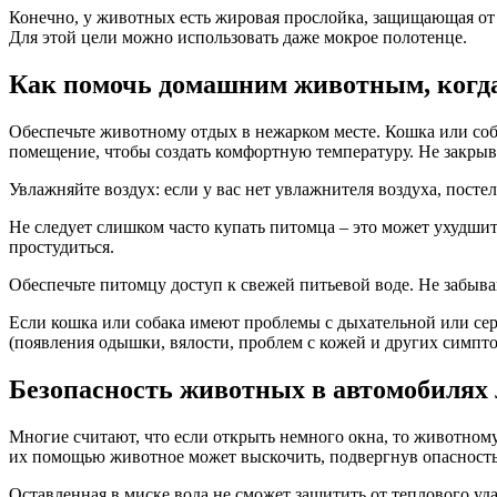
Конечно, у животных есть жировая прослойка, защищающая от 
Для этой цели можно использовать даже мокрое полотенце.
Как помочь домашним животным, когда
Обеспечьте животному отдых в нежарком месте. Кошка или соб
помещение, чтобы создать комфортную температуру. Не закрыв
Увлажняйте воздух: если у вас нет увлажнителя воздуха, постел
Не следует слишком часто купать питомца – это может ухудшит
простудиться.
Обеспечьте питомцу доступ к свежей питьевой воде. Не забыв
Если кошка или собака имеют проблемы с дыхательной или се
(появления одышки, вялости, проблем с кожей и других симпто
Безопасность животных в автомобилях
Многие считают, что если открыть немного окна, то животному 
их помощью животное может выскочить, подвергнув опасность
Оставленная в миске вода не сможет защитить от теплового уд