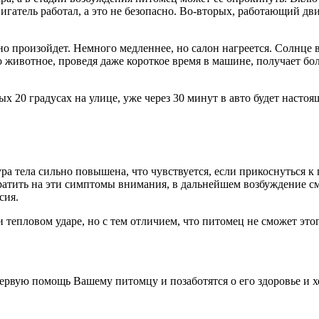
игатель работал, а это не безопасно. Во-вторых, работающий дв
но произойдет. Немного медленнее, но салон нагреется. Солнце 
то животное, проведя даже короткое время в машине, получает б
.
х 20 градусах на улице, уже через 30 минут в авто будет насто
ура тела сильно повышена, что чувствуется, если прикоснуться 
атить на эти симптомы внимания, в дальнейшем возбуждение см
сия.
епловом ударе, но с тем отличием, что питомец не сможет этого
ервую помощь Вашему питомцу и позаботятся о его здоровье и 