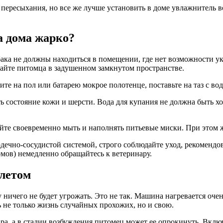
пересыхания, но все же лучше установить в доме увлажнитель в
 дома жарко?
ака не должны находиться в помещении, где нет возможности у
айте питомца в задушенном замкнутом пространстве.
ите на пол или батарею мокрое полотенце, поставьте на таз с вод
ь состояние кожи и шерсти. Вода для купания не должна быть х
айте своевременно мыть и наполнять питьевые миски. При этом 
рдечно-сосудистой системой, строго соблюдайте уход, рекомен
мов) немедленно обращайтесь к ветеринару.
 летом
ничего не будет угрожать. Это не так. Машина нагревается очень
 не только жизнь случайных прохожих, но и свою.
ара, а в стадии возбуждения питомец может ее опрокинуть. Вкл